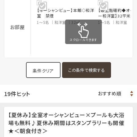
【オーシャンビュー】本館◇和洋
【最上階確約◆オー
室 禁煙
ー和洋室】32平米＋
1～5名
和洋室
32㎡
1～5名
和洋室
3
お部屋
スクロールできます
条件クリア
19件ヒット
【夏休み】全室オーシャンビュー×プールも大浴
場も無料♪夏休み期間はスタンプラリーも開催
★＜朝食付き＞