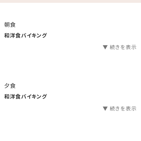
.｡.:*･☆
朝食
＼レトロ映えな2大特典／
和洋食バイキング
①昭和レトロな柄が大人気の「アデリアグラス」にカラフ
▼ 続きを表示
ルなドリンクを注ぐ☆レトロウェルカムドリンク
レトロな柄のアデリアグラス貸出（人数分）
お好きなドリンク1本お渡し（人数分）
②レトロ映えを狙って♪チェキで思い出作り
夕食
チェキ貸出し（お部屋に一台）
和洋食バイキング
チェキ専用フィルムチェキ専用フィルム1パック10枚
入りプレゼント
▼ 続きを表示
※アデリアグラス・チェキはお持ち帰りいただけません。
貸出のみです。