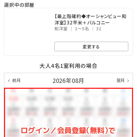
ここからも美しい海を眺めることができます！
選択中の部屋
※ご利用時間…06：00～10：00／15：00～24：00
【最上階確約◆オーシャンビュー和
※温泉ではございません
洋室】32平米＋バルコニー
和洋室
1～5名
32
沖縄屈指のリゾート地恩納村に泊まるならみゆきビー
変更する
チへGO!!
大人4名1室利用の場合
☆･*:.｡. .｡.:*･☆ﾟ･*:.｡. .｡.:*･☆ﾟ･*:.｡. .｡.:*･☆ﾟ･*:.｡.
.｡.:*･☆
2026年08月
前月
翌月