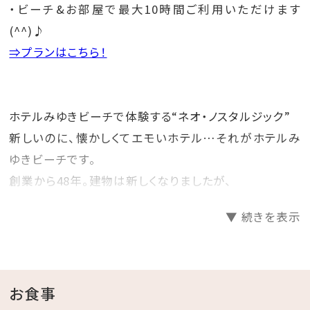
・ビーチ&お部屋で最大10時間ご利用いただけます
(^^)♪
⇒プランはこちら！
ホテルみゆきビーチで体験する“ネオ・ノスタルジック”
新しいのに、懐かしくてエモいホテル…それがホテルみ
ゆきビーチです。
創業から48年。建物は新しくなりましたが、
創業当時より利用してきた家具などを一部そのまま残
▼ 続きを表示
し、昭和レトロな雰囲気を感じることができます。
ホテルみゆきビーチで#レトロ映えを楽しんでみません
か？
お食事
☆･*:.｡. .｡.:*･☆ﾟ･*:.｡. .｡.:*･☆ﾟ･*:.｡. .｡.:*･☆ﾟ･*:.｡.