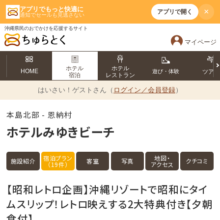
アプリでもっと快適に
×
アプリで開く
通知でセールも見逃さない
沖縄県民のおでかけを応援するサイト
マイページ
ホテル
ホテル
HOME
遊び・体験
ツア
宿泊
レストラン
はいさい！
ゲストさん（
ログイン／会員登録
）
本島北部 - 恩納村
ホテルみゆきビーチ
宿泊プラン
地図・
施設紹介
客室
写真
クチコミ
（19件）
アクセス
【昭和レトロ企画】沖縄リゾートで昭和にタイ
ムスリップ！レトロ映えする2大特典付き【夕朝
食付】