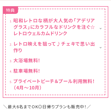
特典
昭和レトロな柄が大人気の「アデリア
グラス」にカラフルなドリンクを注ぐ☆
レトロウェルカムドリンク
レトロな柄のアデリアグラス貸出（人数分）
レトロ映えを狙って♪チェキで思い出
お好きなドリンク1本お渡し（人数分）
作り
※小学生以上の方が対象
チェキ貸出し（お部屋に一台）
大浴場無料！
チェキ専用フィルムチェキ専用フィルム1パック
10枚入りプレゼント
駐車場無料！
プライベートビーチ＆プール利用無料！
（4月～10月）
＼最大6名までOK◎日帰りプランも販売中！／