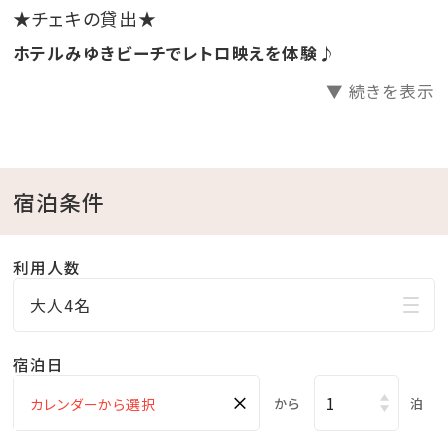
※特典は小学生以上に限ります。
★チェキの貸出★
ホテルみゆきビーチでレトロ映えを体験♪
☆･*:.｡. .｡.:*･☆ﾟ･*:.｡. .｡.:*･☆ﾟ･*:.｡. .｡.:*･☆ﾟ･*:.｡.
▼ 続きを表示
.｡.:*･☆
■当館のココがおすすめ
宿泊条件
□全室オーシャンビュー確約！
□沖縄と言えば海！ホテル目の前はプライベートビーチ
♪
利用人数
□全室和洋室なので小さなお子様連れのファミリーに
大人4名
もおすすめ
□全室バス・トイレ別！広々浴室で快適
宿泊日
□無料の展望大浴場
×
から
泊
疲れた身体をのんびり休めることのできる広々空間。