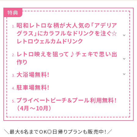
特典
昭和レトロな柄が大人気の「アデリア
グラス」にカラフルなドリンクを注ぐ☆
レトロウェルカムドリンク
レトロな柄のアデリアグラス貸出（人数分）
レトロ映えを狙って♪チェキで思い出
お好きなドリンク1本お渡し（人数分）
作り
※小学生以上の方が対象
チェキ貸出し（お部屋に一台）
大浴場無料！
チェキ専用フィルムチェキ専用フィルム1パック
10枚入りプレゼント
駐車場無料！
プライベートビーチ＆プール利用無料！
（4月～10月）
＼最大6名までOK◎日帰りプランも販売中！／