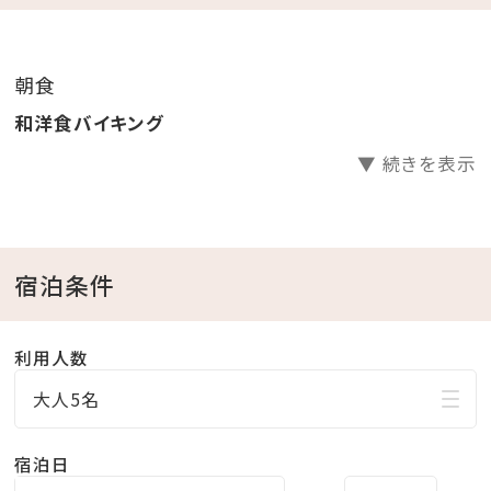
＼レトロ映えな2大特典／
朝食
①昭和レトロな柄が大人気の「アデリアグラス」にカラフ
和洋食バイキング
ルなドリンクを注ぐ☆レトロウェルカムドリンク
▼ 続きを表示
レトロな柄のアデリアグラス貸出（人数分）
お好きなドリンク1本お渡し（人数分）
②レトロ映えを狙って♪チェキで思い出作り
チェキ貸出し（お部屋に一台）
宿泊条件
チェキ専用フィルムチェキ専用フィルム1パック10枚
入りプレゼント
利用人数
大人5名
※アデリアグラス・チェキはお持ち帰りいただけません。
貸出のみです。
宿泊日
※特典は小学生以上に限ります。