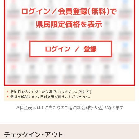
※ご利用時間…06：00～10：00／15：00～24：00
※温泉ではございません
沖縄屈指のリゾート地恩納村に泊まるならみゆきビー
チへGO!!
☆･*:.｡. .｡.:*･☆ﾟ･*:.｡. .｡.:*･☆ﾟ･*:.｡. .｡.:*･☆ﾟ･*:.｡.
.｡.:*･☆
宿泊日をカレンダーから選択してください。(連泊可)
選択を解除すると、日付を選び直すことができます。
※料金表示は１泊当たりのご宿泊料金（税・サ込）となります
チェックイン・アウト