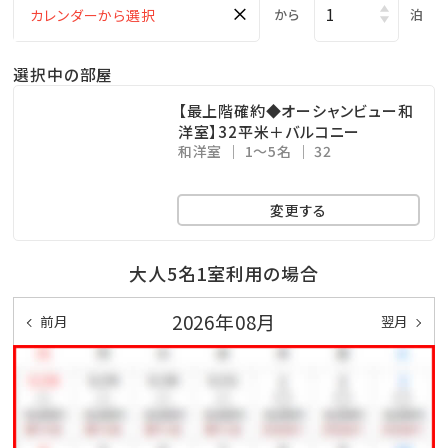
×
から
泊
☆･*:.｡. .｡.:*･☆ﾟ･*:.｡. .｡.:*･☆ﾟ･*:.｡. .｡.:*･☆ﾟ･*:.｡.
選択中の部屋
.｡.:*･☆
【最上階確約◆オーシャンビュー和
洋室】32平米＋バルコニー
■当館のココがおすすめ
和洋室
1～5名
32
□全室オーシャンビュー確約！
□沖縄と言えば海！ホテル目の前はプライベートビーチ
変更する
♪
□全室和洋室なので小さなお子様連れのファミリーに
大人5名1室利用の場合
もおすすめ
2026年08月
前月
翌月
□全室バス・トイレ別！広々浴室で快適
□無料の展望大浴場
疲れた身体をのんびり休めることのできる広々空間。
ここからも美しい海を眺めることができます！