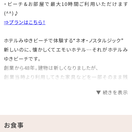
・ビーチ&お部屋で最大10時間ご利用いただけます
(^^)♪
⇒プランはこちら！
ホテルみゆきビーチで体験する“ネオ・ノスタルジック”
新しいのに、懐かしくてエモいホテル…それがホテルみ
ゆきビーチです。
創業から48年。建物は新しくなりましたが、
創業当時より利用してきた家具などを一部そのまま残
し、昭和レトロな雰囲気を感じることができます。
▼ 続きを表示
ホテルみゆきビーチで#レトロ映えを楽しんでみません
か？
☆･*:.｡. .｡.:*･☆ﾟ･*:.｡. .｡.:*･☆ﾟ･*:.｡. .｡.:*･☆ﾟ･*:.｡.
お食事
.｡.:*･☆