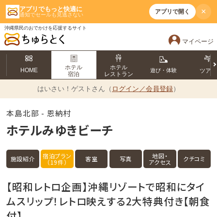
アプリでもっと快適に
×
アプリで開く
通知でセールも見逃さない
沖縄県民のおでかけを応援するサイト
マイページ
ホテル
ホテル
HOME
遊び・体験
ツア
宿泊
レストラン
はいさい！
ゲストさん（
ログイン／会員登録
）
本島北部 - 恩納村
ホテルみゆきビーチ
宿泊プラン
地図・
施設紹介
客室
写真
クチコミ
（19件）
アクセス
【昭和レトロ企画】沖縄リゾートで昭和にタイ
ムスリップ！レトロ映えする2大特典付き【朝食
付】