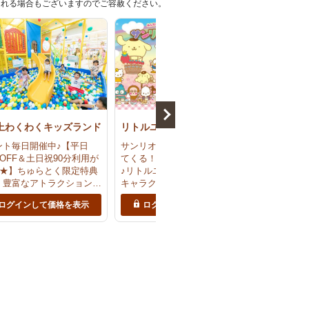
切れる場合もございますのでご容赦ください。
上わくわくキッズランド
リトルユニバースオキナワ
黄金芋掘り
ント毎日開催中♪【平日
サンリオピューロランドがやっ
【8/16
円OFF＆土日祝90分利用が
てくる！お得なセットチケット
ター試乗＆
0円★】ちゅらとく限定特典
♪リトルユニバースとサンリオ
しい朝の
！豊富なアトラクションか
キャラクターフェスで1日中満
ツのよう
仕事体験コーナーまで盛り
喫♪＜当日9時まで予約OK＞
感が特徴
ログインして価格を表示
ログインして価格を表示
ログ
さん☆＜当日17時まで予
使用で栽
K＞｜波の上わくわくキッ
日23時ま
ンド
屋（えが