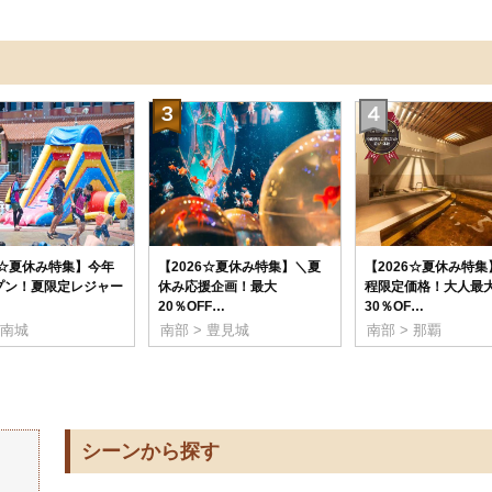
6☆夏休み特集】今年
【2026☆夏休み特集】＼夏
【2026☆夏休み特
プン！夏限定レジャー
休み応援企画！最大
程限定価格！大人最
20％OFF…
30％OF…
 南城
南部 > 豊見城
南部 > 那覇
シーンから探す