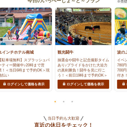
今日のいっぺーじょ～と～プラン
※売
ユインチホテル南城
観光闘牛
波の
【駐車場無料】スプラッシュパ
抽選会や闘牛と記念撮影タイム
イベ
ーティー開催中♪20時まで営
あり♪プライドをかけた大迫力
780
業！＜当日6時まで予約OK＞現
の真剣勝負！闘牛を見に行こ
70
地払い
う！＜前日19時まで予約OK＞
付き
らお
ログインして価格を表示
ログインして価格を表示
だく
約O
ズラ
当日予約も大歓迎
直近の休日をチェック！