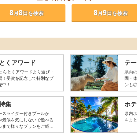
8
8
8
9
月
日を検索
月
日を検索
とくアワード
テー
ちゅらとくアワードより遊び・
県内
場！受賞を記念して特別なプ
園・体
売中！
ンも
特集
ホテ
ースライダー付きプールか
県内
や気候を気にしないで遊べる
をま
ルまで様々なプランをご紹介