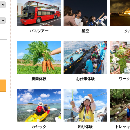
バスツアー
星空
ク
農業体験
お仕事体験
ワーク
カヤック
釣り体験
トレッキ