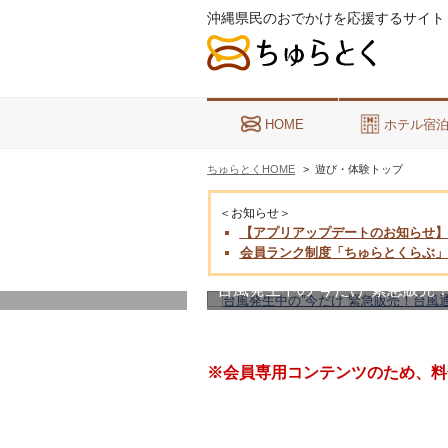
沖縄県民のおでかけを応援するサイト
HOME
ホテル宿
ちゅらとくHOME
遊び・体験トップ
＜お知らせ＞
【アプリアップデートのお知らせ】
会員ランク制度「ちゅらとくらぶ」
台風発生中の”今だけ”緊急販
※会員専用コンテンツのため、料