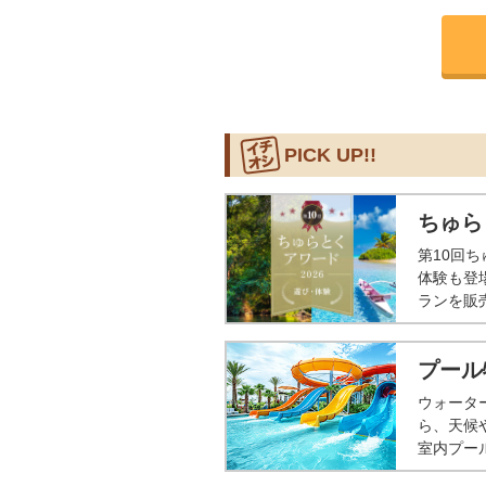
PICK UP!!
ちゅら
第10回
体験も登
ランを販
プール
ウォータ
ら、天候
室内プー
◎