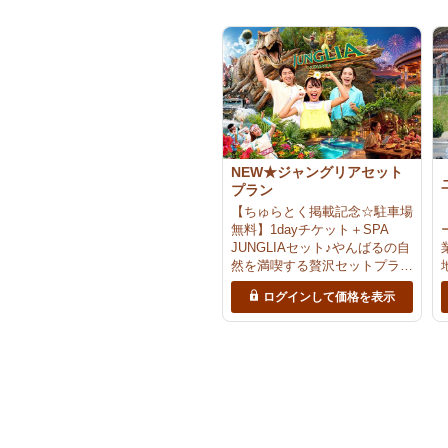
NEW★ジャングリアセット
プラン
【ちゅらとく掲載記念☆駐車場
無料】1dayチケット＋SPA
JUNGLIAセット♪やんばるの自
然を満喫する贅沢セットプラン
＜当日12時まで予約OK＞｜ジ
ログインして価格を表示
ャングリア沖縄