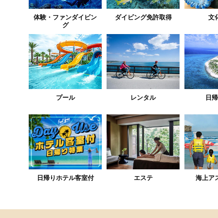
体験・ファンダイビン
ダイビング免許取得
文
グ
プール
レンタル
日帰
日帰りホテル客室付
エステ
海上ア