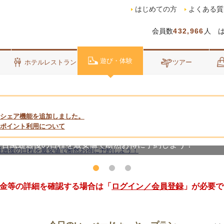
はじめての方
よくある質
会員数
432,966
人 
遊び・体験
泊
ホテルレストラン
ツアー
シェア機能を追加しました。
ポイント利用について
売！台風通過後の日程を最安値で断然お得に予約しよう！
金等の詳細を確認する場合は「
ログイン／会員登録
」が必要で