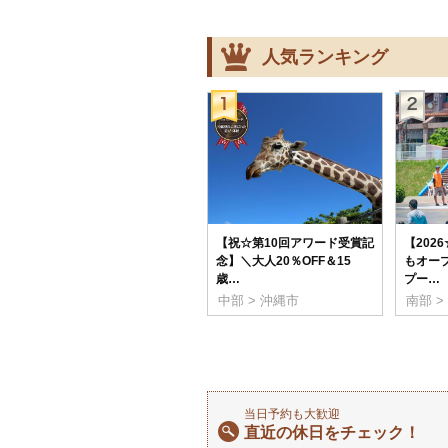
人気ランキング
【祝☆第10回アワード受賞記
【202
念】＼大人20％OFF＆15
もオー
歳…
プー…
中部 > 沖縄市
南部 >
当日予約も大歓迎
直近の休日をチェック！