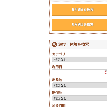
8
8
月
日を検索
8
9
月
日を検索
遊び・体験を検索
カテゴリ
利用日
出発地
開催地
所要時間