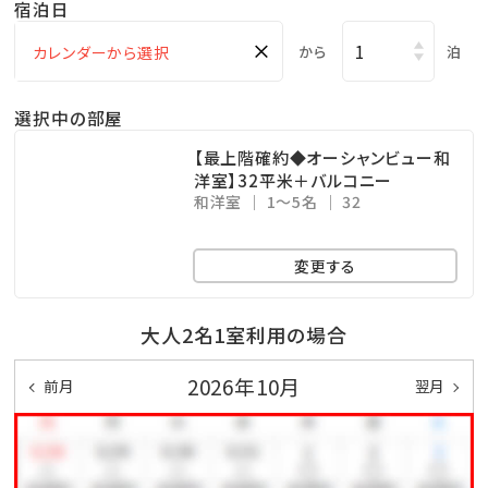
宿泊日
事前にご確認のうえ、ご予約ください。
×
から
泊
【対象期間】
夏休み：7月17日～8月23日
選択中の部屋
【最上階確約◆オーシャンビュー和
【提供内容】
洋室】32平米＋バルコニー
和洋室
1～5名
32
7月偶数日：バイキング 奇数日：BBQ
8月偶数日：BBQ 奇数日：バイキング
変更する
■当館のココがおすすめ
大人2名1室利用の場合
□全室オーシャンビュー確約！
□沖縄と言えば海！ホテル目の前がプライベートビーチ
2026年10月
前月
翌月
♪
チェックイン後、お部屋で水着に着替えてビーチへ直
行！