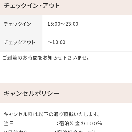
●一度は行ってみたい!美ら海水族館まで、車で約50分
チェックイン・アウト
●モンドセレクション受賞作品多数!御菓子御殿「恩納
店」まで、車で約2分
チェックイン
15:00～23:00
●崖の下に広がるエメラルドの美しい海!万座毛まで、
車で約10分
チェックアウト
～10:00
●ブセナリゾートの海中展望塔まで、車で約15分
ご到着のお時間をお知らせ下さいませ。
●歴代琉球王の居城・首里城まで、車で約60分
キャンセルポリシー
キャンセル料は以下の通り頂戴いたします。
当日 ：宿泊料金の１００％