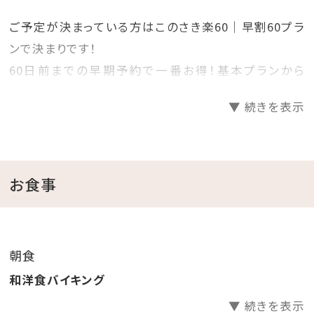
ご予定が決まっている方はこのさき楽60｜早割60プラ
ンで決まりです！
60日前までの早期予約で一番お得！基本プランから
20％OFF！
▼ 続きを表示
プランで迷っているお客様必見の早期割60プランです！
見つけた方は、是非お早めにご予約くださいませ♪
＝＝＝＝＝＝＝＝＝＝＝＝＝＝＝＝＝＝＝＝
お食事
■ご朝食（07：00～09：00）
朝食
※ご予約状況によりバイキングではなく朝食ボックスで
和洋食バイキング
のご提供となる場合がございます。
▼ 続きを表示
■ご夕食（18：30～22：00）ラストオーダー21：00