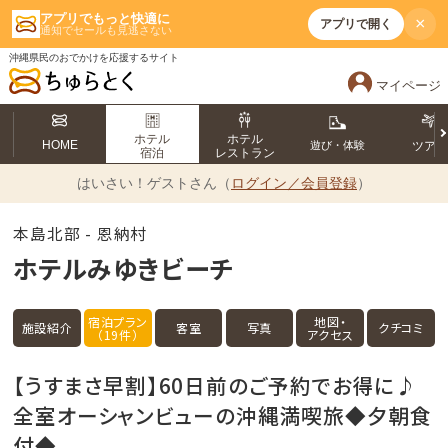
アプリでもっと快適に
×
アプリで開く
通知でセールも見逃さない
沖縄県民のおでかけを応援するサイト
マイページ
ホテル
ホテル
HOME
遊び・体験
ツア
宿泊
レストラン
はいさい！
ゲストさん（
ログイン／会員登録
）
本島北部 - 恩納村
ホテルみゆきビーチ
宿泊プラン
地図・
施設紹介
客室
写真
クチコミ
（19件）
アクセス
【うすまさ早割】60日前のご予約でお得に♪
全室オーシャンビューの沖縄満喫旅◆夕朝食
付◆