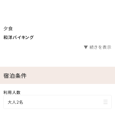
※あぐーしゃぶしゃぶとポキ丼は8月31日までの期間限
定となります。
夕食・朝食共にお子様から大人まで嬉しい♪和洋琉バ
夕食
イキングをご用意致します。
和洋バイキング
地元の食材を使った数多くのメニューをそろえておりま
すので、和食・洋食・沖縄料理をお楽しみ頂けますよ！
▼ 続きを表示
※夕食は予約状況によりバイキングではなくセットメニ
ューでのご提供となる場合がございます。
宿泊条件
■食事内容についてのご案内
下記の特定日につきましては、夕食の提供方法が日程
利用人数
により異なります。
提供内容の変更はできかねますので、あらかじめご了承
大人2名
ください。