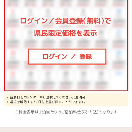
□ご家族に人気の屋外プールあり
小さなお子様連れのパパママも屋外プールだったら
お楽しみ頂けます♪
ここからも海の眺めを楽しめます！
※遊泳期間…４月～１０月末迄
□無料の展望大浴場
マリンスポーツやレジャーで 疲れた身体をのんびり
休めることのできる広々空間。
ここからも美しい海を眺めることができます！
※ご利用時間…06：00～10：00／15：00～24：00
宿泊日をカレンダーから選択してください。(連泊可)
※温泉ではございません
選択を解除すると、日付を選び直すことができます。
※料金表示は１泊当たりのご宿泊料金（税・サ込）となります
★☆観光情報☆★
●那覇空港まで、車で約1.5時間