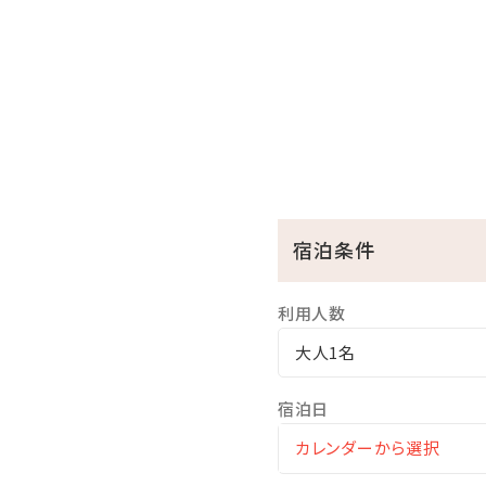
■当館のココがおすすめ
□全室オーシャンビュー確約
□沖縄と言えば海！ホテル
チェックイン後、お部屋で
□ご家族に人気の屋外プー
小さなお子様連れのパパマ
ここからも海の眺めを楽し
宿泊条件
※遊泳期間…４月～１０月
□無料の展望大浴場
利用人数
マリンスポーツやレジャー
大人1名
ここからも美しい海を眺め
※ご利用時間…06：00～10：
宿泊日
※温泉ではございません
★☆観光情報☆★