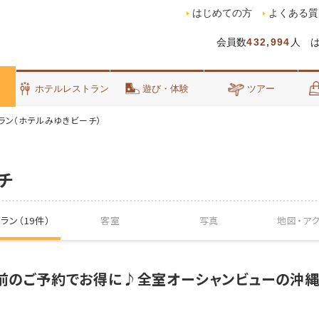
はじめての方
よくある質
会員数
432,994
人 
泊
ホテルレストラン
遊び・体験
ツアー
ラン（ホテルみゆきビーチ）
チ
ラン（19件）
客室
写真
地図・
ア
0日前のご予約でお得に♪全室オーシャンビューの沖