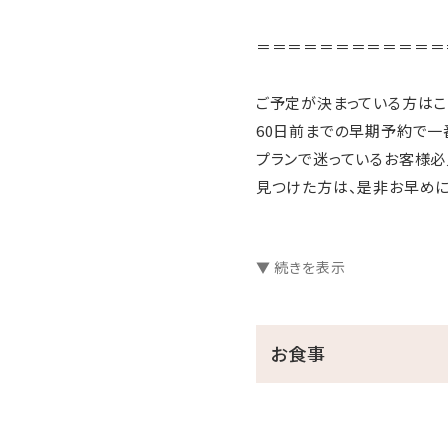
＝＝＝＝＝＝＝＝＝＝＝＝
ご予定が決まっている方はこ
60日前までの早期予約で一番
プランで迷っているお客様必
見つけた方は、是非お早めに
＝＝＝＝＝＝＝＝＝＝＝＝
▼ 続きを表示
■ご朝食（07：00～09：00）
お食事
地元の旬食材を使った、和
みんな大好き卵料理や焼き魚
東シナ海が一望できるレスト
※ご予約状況によりバイキン