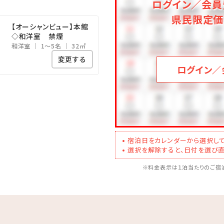
ログイン／会員
時間
県民限定価
海水族館まで、車で約50分
【オーシャンビュー】本館
◇和洋室 禁煙
品多数!御菓子御殿「恩納店」まで、車で約2分
和洋室
1～5名
32㎡
の美しい海!万座毛まで、車で約10分
変更する
塔まで、車で約15分
ログイン／
まで、車で約60分
宿泊日をカレンダーから選択して
選択を解除すると、日付を選び直
※料金表示は１泊当たりのご宿泊