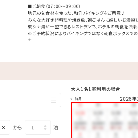
■ご朝食（07：00～09：00）
地元の旬食材を使った、和洋バイキングをご用意♪
みんな大好き卵料理や焼き魚、朝ごはんに嬉しいお漬物も
！
東シナ海が一望できるレストランで、ホテルの朝食をお楽
目の前がプライベートビーチ♪
※ご予約状況によりバイキングではなく朝食ボックスで
す。
水着に着替えてビーチへ直行！
ルあり
マも屋外プールだったらお楽しみ頂けます♪
めます！
末迄
大人1名1室利用の場合
で 疲れた身体をのんびり休めることのできる広々空間。
2026年
前月
ることができます！
00／15：00～24：00
×
から
泊