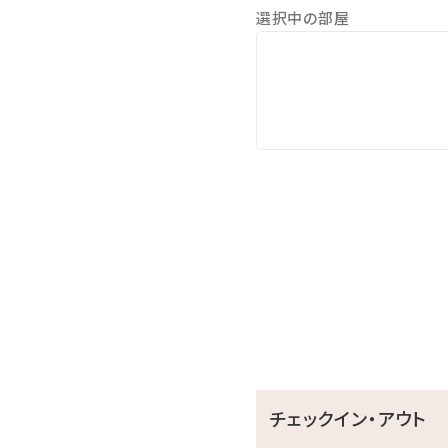
選択中の部屋
●那覇空港まで、車で約1.5
●一度は行ってみたい!美ら
●モンドセレクション受賞作
●崖の下に広がるエメラルド
●ブセナリゾートの海中展望
●歴代琉球王の居城・首里城
チェックイン・アウト