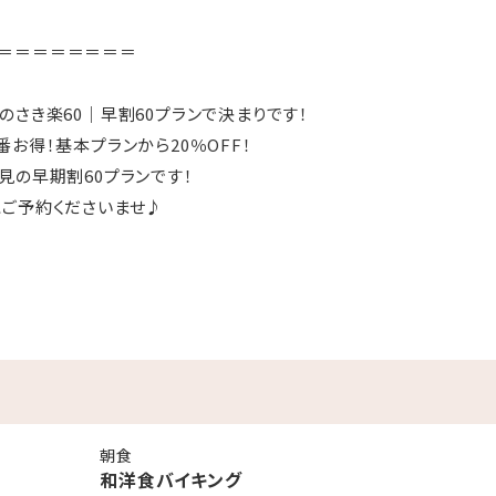
＝＝＝＝＝＝＝＝
のさき楽60｜早割60プランで決まりです！
お得！基本プランから20％OFF！
見の早期割60プランです！
ご予約くださいませ♪
＝＝＝＝＝＝＝＝
洋バイキングをご用意♪
、朝ごはんに嬉しいお漬物も、種類豊富に揃えました！
ランで、ホテルの朝食をお楽しみください。
朝食
和洋食バイキング
グではなく朝食ボックスでのご提供となる場合がございます。