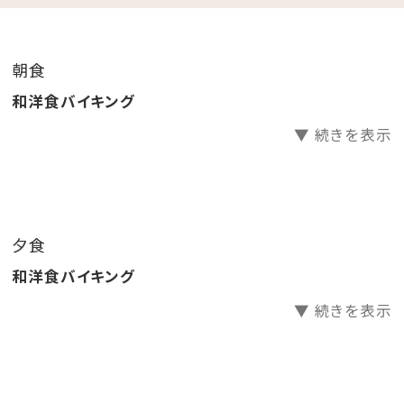
.｡.:*･☆
朝食
＼レトロ映えな2大特典／
和洋食バイキング
①昭和レトロな柄が大人気の「アデリアグラス」にカラフ
▼ 続きを表示
ルなドリンクを注ぐ☆レトロウェルカムドリンク
レトロな柄のアデリアグラス貸出（人数分）
お好きなドリンク1本お渡し（人数分）
②レトロ映えを狙って♪チェキで思い出作り
夕食
チェキ貸出し（お部屋に一台）
和洋食バイキング
チェキ専用フィルムチェキ専用フィルム1パック10枚
入りプレゼント
▼ 続きを表示
※アデリアグラス・チェキはお持ち帰りいただけません。
貸出のみです。