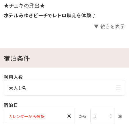
※特典は小学生以上に限ります。
★チェキの貸出★
ホテルみゆきビーチでレトロ映えを体験♪
☆･*:.｡. .｡.:*･☆ﾟ･*:.｡. .｡.:*･☆ﾟ･*:.｡. .｡.:*･☆ﾟ･*:.｡.
▼ 続きを表示
.｡.:*･☆
■当館のココがおすすめ
宿泊条件
□全室オーシャンビュー確約！
□沖縄と言えば海！ホテル目の前はプライベートビーチ
♪
利用人数
□全室和洋室なので小さなお子様連れのファミリーに
大人1名
もおすすめ
□全室バス・トイレ別！広々浴室で快適
宿泊日
□無料の展望大浴場
×
から
泊
疲れた身体をのんびり休めることのできる広々空間。