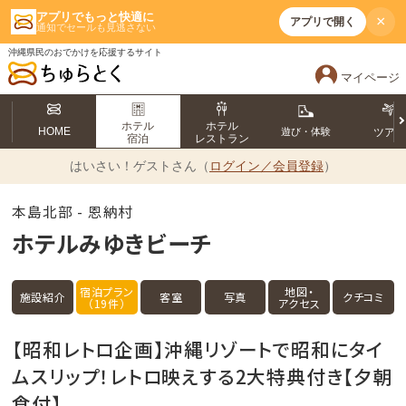
アプリでもっと快適に
×
アプリで開く
通知でセールも見逃さない
沖縄県民のおでかけを応援するサイト
マイページ
ホテル
ホテル
HOME
遊び・体験
ツア
宿泊
レストラン
はいさい！
ゲストさん（
ログイン／会員登録
）
本島北部 - 恩納村
ホテルみゆきビーチ
宿泊プラン
地図・
施設紹介
客室
写真
クチコミ
（19件）
アクセス
【昭和レトロ企画】沖縄リゾートで昭和にタイ
ムスリップ！レトロ映えする2大特典付き【夕朝
食付】