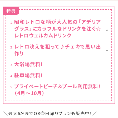
特典
昭和レトロな柄が大人気の「アデリア
グラス」にカラフルなドリンクを注ぐ☆
レトロウェルカムドリンク
レトロな柄のアデリアグラス貸出（人数分）
レトロ映えを狙って♪チェキで思い出
お好きなドリンク1本お渡し（人数分）
作り
※小学生以上の方が対象
チェキ貸出し（お部屋に一台）
大浴場無料！
チェキ専用フィルムチェキ専用フィルム1パック
10枚入りプレゼント
駐車場無料！
プライベートビーチ＆プール利用無料！
（4月～10月）
＼最大6名までOK◎日帰りプランも販売中！／