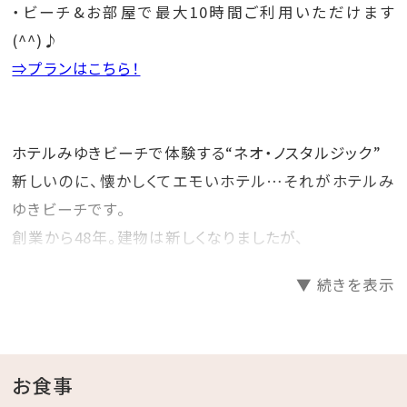
・ビーチ&お部屋で最大10時間ご利用いただけます
(^^)♪
⇒プランはこちら！
ホテルみゆきビーチで体験する“ネオ・ノスタルジック”
新しいのに、懐かしくてエモいホテル…それがホテルみ
ゆきビーチです。
創業から48年。建物は新しくなりましたが、
創業当時より利用してきた家具などを一部そのまま残
▼ 続きを表示
し、昭和レトロな雰囲気を感じることができます。
ホテルみゆきビーチで#レトロ映えを楽しんでみません
か？
お食事
☆･*:.｡. .｡.:*･☆ﾟ･*:.｡. .｡.:*･☆ﾟ･*:.｡. .｡.:*･☆ﾟ･*:.｡.