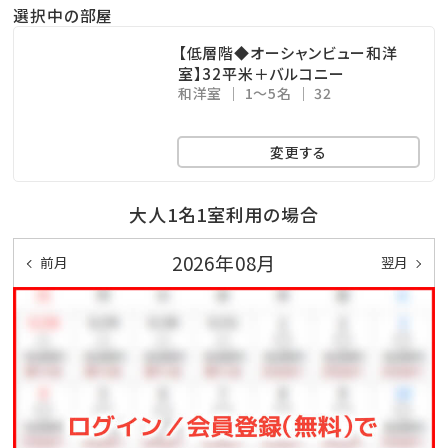
ここからも美しい海を眺めることができます！
選択中の部屋
※ご利用時間…06：00～10：00／15：00～24：00
【低層階◆オーシャンビュー和洋
※温泉ではございません
室】32平米＋バルコニー
和洋室
1～5名
32
沖縄屈指のリゾート地恩納村に泊まるならみゆきビー
変更する
チへGO!!
大人1名1室利用の場合
☆･*:.｡. .｡.:*･☆ﾟ･*:.｡. .｡.:*･☆ﾟ･*:.｡. .｡.:*･☆ﾟ･*:.｡.
.｡.:*･☆
2026年08月
前月
翌月