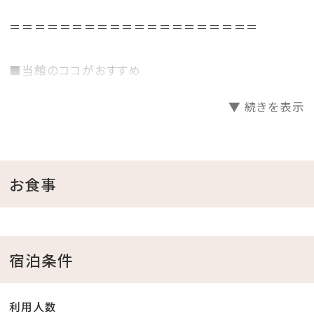
＝＝＝＝＝＝＝＝＝＝＝＝＝＝＝＝＝＝＝＝
■当館のココがおすすめ
□全室オーシャンビュー確約！
▼ 続きを表示
□沖縄と言えば海！ホテル目の前がプライベートビーチ
♪
チェックイン後、お部屋で水着に着替えてビーチへ直
行！
お食事
□ご家族に人気の屋外プールあり
小さなお子様連れのパパママも屋外プールだったら
お楽しみ頂けます♪
宿泊条件
ここからも海の眺めを楽しめます！
※遊泳期間…４月～１０月末迄
利用人数
□無料の展望大浴場