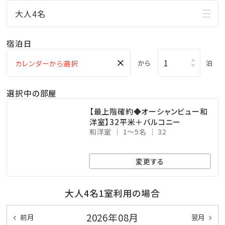
マリンスポーツやレジャーで 疲れた身体をのんびり
大人4名
休めることのできる広々空間。
ここからも美しい海を眺めることができます！
宿泊日
※ご利用時間…06：00～10：00／15：00～24：00
×
から
泊
※温泉ではございません
選択中の部屋
★☆観光情報☆★
【最上階確約◆オーシャンビュー和
●那覇空港まで、車で約1.5時間
洋室】32平米＋バルコニー
和洋室
1～5名
32
●一度は行ってみたい!美ら海水族館まで、車で約50分
●モンドセレクション受賞作品多数!御菓子御殿「恩納
変更する
店」まで、車で約2分
●崖の下に広がるエメラルドの美しい海!万座毛まで、
大人4名1室利用の場合
車で約10分
●ブセナリゾートの海中展望塔まで、車で約15分
2026年08月
前月
翌月