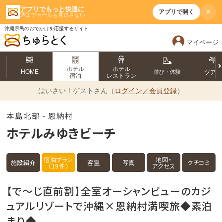
アプリでもっと快適に
×
アプリで開く
通知でセールも見逃さない
沖縄県民のおでかけを応援するサイト
マイページ
ホテル
ホテル
HOME
遊び・体験
ツア
宿泊
レストラン
はいさい！
ゲストさん（
ログイン／会員登録
）
本島北部 - 恩納村
ホテルみゆきビーチ
宿泊プラン
地図・
施設紹介
客室
写真
クチコミ
（19件）
アクセス
【で～じ直前割】全室オーシャンビューのカジ
ュアルリゾートで沖縄×恩納村満喫旅◆素泊
まり◆