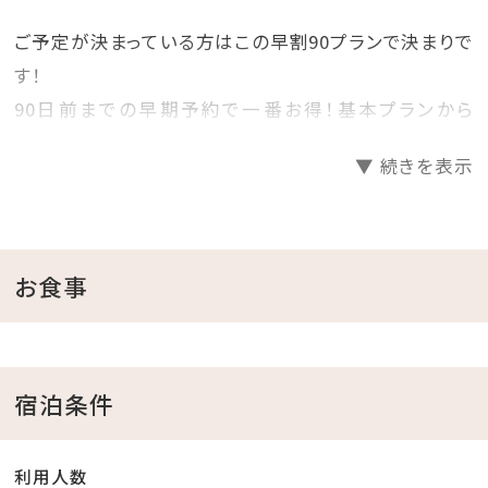
ご予定が決まっている方はこの早割90プランで決まりで
す！
90日前までの早期予約で一番お得！基本プランから
25%OFF！
▼ 続きを表示
プランで迷っているお客様必見の早期割90プランです！
見つけた方は、是非お早めにご予約くださいませ♪
＝＝＝＝＝＝＝＝＝＝＝＝＝＝＝＝＝＝＝＝
お食事
■当館のココがおすすめ
□全室オーシャンビュー確約！
□沖縄と言えば海！ホテル目の前がプライベートビーチ
宿泊条件
♪
チェックイン後、お部屋で水着に着替えてビーチへ直
利用人数
行！