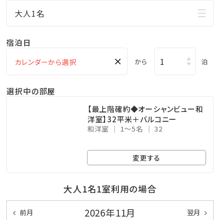
□ご家族に人気の屋外プールあり
大人1名
小さなお子様連れのパパママも屋外プールだったら
お楽しみ頂けます♪
宿泊日
ここからも海の眺めを楽しめます！
×
から
泊
※遊泳期間…４月～１０月末迄
□無料の展望大浴場
選択中の部屋
マリンスポーツやレジャーで 疲れた身体をのんびり
【最上階確約◆オーシャンビュー和
休めることのできる広々空間。
洋室】32平米＋バルコニー
和洋室
1～5名
32
ここからも美しい海を眺めることができます！
※ご利用時間…06：00～10：00／15：00～24：00
変更する
※温泉ではございません
大人1名1室利用の場合
★☆観光情報☆★
●那覇空港まで、車で約1.5時間
2026年11月
前月
翌月