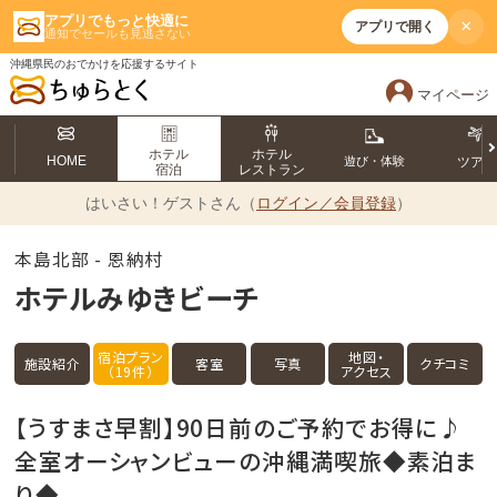
アプリでもっと快適に
×
アプリで開く
通知でセールも見逃さない
沖縄県民のおでかけを応援するサイト
マイページ
ホテル
ホテル
HOME
遊び・体験
ツア
宿泊
レストラン
はいさい！
ゲストさん（
ログイン／会員登録
）
本島北部 - 恩納村
ホテルみゆきビーチ
宿泊プラン
地図・
施設紹介
客室
写真
クチコミ
（19件）
アクセス
【うすまさ早割】90日前のご予約でお得に♪
全室オーシャンビューの沖縄満喫旅◆素泊ま
り◆