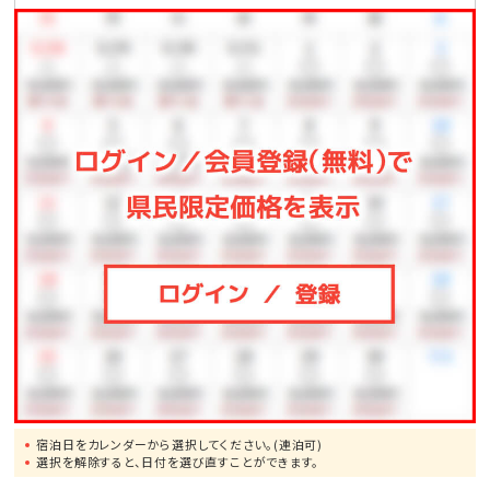
●一度は行ってみたい!美ら海水族館まで、車で約50分
●モンドセレクション受賞作品多数!御菓子御殿「恩納
店」まで、車で約2分
●崖の下に広がるエメラルドの美しい海!万座毛まで、
車で約10分
●ブセナリゾートの海中展望塔まで、車で約15分
●歴代琉球王の居城・首里城まで、車で約60分
宿泊日をカレンダーから選択してください。(連泊可)
選択を解除すると、日付を選び直すことができます。