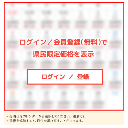
●一度は行ってみたい!美ら海水族館まで、車で約50分
●モンドセレクション受賞作品多数!御菓子御殿「恩納
店」まで、車で約2分
●崖の下に広がるエメラルドの美しい海!万座毛まで、
車で約10分
●ブセナリゾートの海中展望塔まで、車で約15分
●歴代琉球王の居城・首里城まで、車で約60分
宿泊日をカレンダーから選択してください。(連泊可)
選択を解除すると、日付を選び直すことができます。