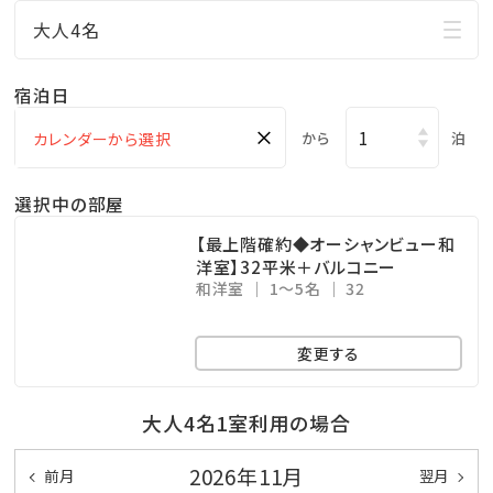
□ご家族に人気の屋外プールあり
大人4名
小さなお子様連れのパパママも屋外プールだったら
お楽しみ頂けます♪
宿泊日
ここからも海の眺めを楽しめます！
×
から
泊
※遊泳期間…４月～１０月末迄
□無料の展望大浴場
選択中の部屋
マリンスポーツやレジャーで 疲れた身体をのんびり
【最上階確約◆オーシャンビュー和
休めることのできる広々空間。
洋室】32平米＋バルコニー
和洋室
1～5名
32
ここからも美しい海を眺めることができます！
※ご利用時間…06：00～10：00／15：00～24：00
変更する
※温泉ではございません
大人4名1室利用の場合
★☆観光情報☆★
●那覇空港まで、車で約1.5時間
2026年11月
前月
翌月