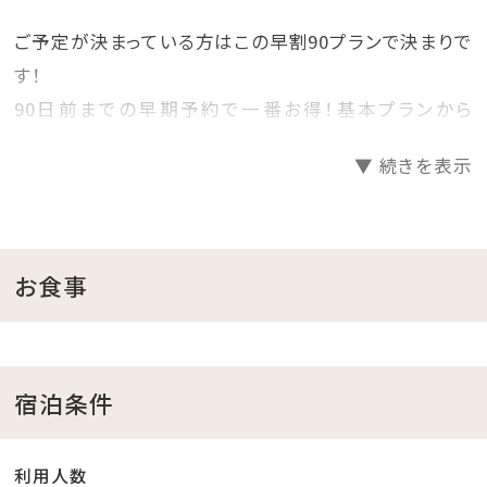
ご予定が決まっている方はこの早割90プランで決まりで
す！
90日前までの早期予約で一番お得！基本プランから
25%OFF！
▼ 続きを表示
プランで迷っているお客様必見の早期割90プランです！
見つけた方は、是非お早めにご予約くださいませ♪
＝＝＝＝＝＝＝＝＝＝＝＝＝＝＝＝＝＝＝＝
お食事
■当館のココがおすすめ
□全室オーシャンビュー確約！
□沖縄と言えば海！ホテル目の前がプライベートビーチ
宿泊条件
♪
チェックイン後、お部屋で水着に着替えてビーチへ直
利用人数
行！