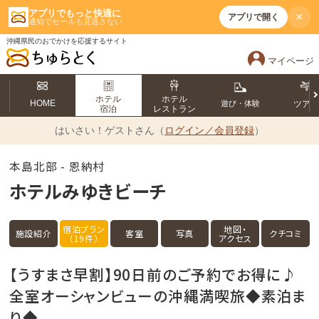
アプリでもっと快適に
×
アプリで開く
通知でセールも見逃さない
沖縄県民のおでかけを応援するサイト
マイページ
ホテル
ホテル
HOME
遊び・体験
ツア
宿泊
レストラン
はいさい！
ゲストさん（
ログイン／会員登録
）
本島北部 - 恩納村
ホテルみゆきビーチ
宿泊プラン
地図・
施設紹介
客室
写真
クチコミ
（19件）
アクセス
【うすまさ早割】90日前のご予約でお得に♪
全室オーシャンビューの沖縄満喫旅◆素泊ま
り◆