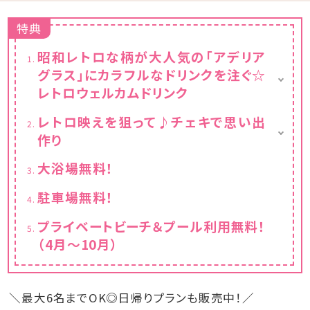
特典
昭和レトロな柄が大人気の「アデリア
グラス」にカラフルなドリンクを注ぐ☆
レトロウェルカムドリンク
レトロな柄のアデリアグラス貸出（人数分）
レトロ映えを狙って♪チェキで思い出
お好きなドリンク1本お渡し（人数分）
作り
※小学生以上の方が対象
チェキ貸出し（お部屋に一台）
大浴場無料！
チェキ専用フィルムチェキ専用フィルム1パック
10枚入りプレゼント
駐車場無料！
プライベートビーチ＆プール利用無料！
（4月～10月）
＼最大6名までOK◎日帰りプランも販売中！／