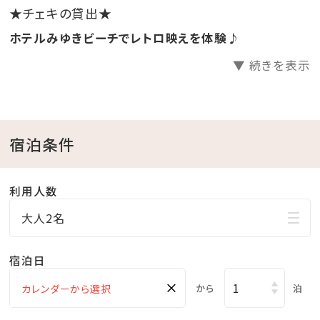
※特典は小学生以上に限ります。
★チェキの貸出★
ホテルみゆきビーチでレトロ映えを体験♪
☆･*:.｡. .｡.:*･☆ﾟ･*:.｡. .｡.:*･☆ﾟ･*:.｡. .｡.:*･☆ﾟ･*:.｡.
▼ 続きを表示
.｡.:*･☆
■当館のココがおすすめ
宿泊条件
□全室オーシャンビュー確約！
□沖縄と言えば海！ホテル目の前はプライベートビーチ
♪
利用人数
□全室和洋室なので小さなお子様連れのファミリーに
大人2名
もおすすめ
□全室バス・トイレ別！広々浴室で快適
宿泊日
□無料の展望大浴場
×
から
泊
疲れた身体をのんびり休めることのできる広々空間。