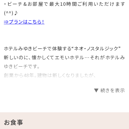
・ビーチ&お部屋で最大10時間ご利用いただけます
(^^)♪
⇒プランはこちら！
ホテルみゆきビーチで体験する“ネオ・ノスタルジック”
新しいのに、懐かしくてエモいホテル…それがホテルみ
ゆきビーチです。
創業から48年。建物は新しくなりましたが、
創業当時より利用してきた家具などを一部そのまま残
▼ 続きを表示
し、昭和レトロな雰囲気を感じることができます。
ホテルみゆきビーチで#レトロ映えを楽しんでみません
か？
お食事
☆･*:.｡. .｡.:*･☆ﾟ･*:.｡. .｡.:*･☆ﾟ･*:.｡. .｡.:*･☆ﾟ･*:.｡.