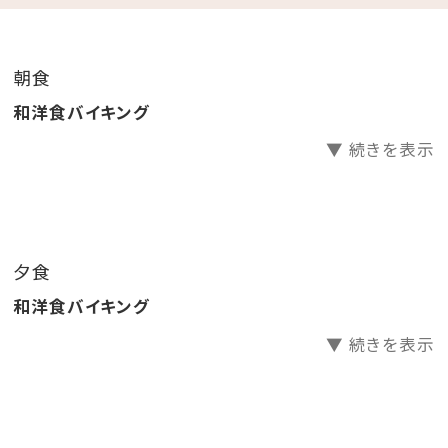
.｡.:*･☆
朝食
＼レトロ映えな2大特典／
和洋食バイキング
①昭和レトロな柄が大人気の「アデリアグラス」にカラフ
▼ 続きを表示
ルなドリンクを注ぐ☆レトロウェルカムドリンク
レトロな柄のアデリアグラス貸出（人数分）
お好きなドリンク1本お渡し（人数分）
②レトロ映えを狙って♪チェキで思い出作り
夕食
チェキ貸出し（お部屋に一台）
和洋食バイキング
チェキ専用フィルムチェキ専用フィルム1パック10枚
入りプレゼント
▼ 続きを表示
※アデリアグラス・チェキはお持ち帰りいただけません。
貸出のみです。