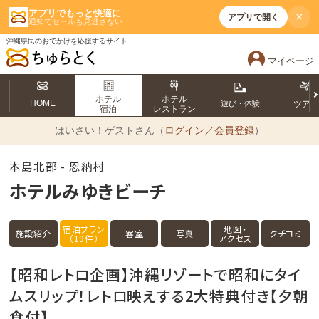
アプリでもっと快適に
×
アプリで開く
通知でセールも見逃さない
沖縄県民のおでかけを応援するサイト
マイページ
ホテル
ホテル
HOME
遊び・体験
ツア
宿泊
レストラン
はいさい！
ゲストさん（
ログイン／会員登録
）
本島北部 - 恩納村
ホテルみゆきビーチ
宿泊プラン
地図・
施設紹介
客室
写真
クチコミ
（19件）
アクセス
【昭和レトロ企画】沖縄リゾートで昭和にタイ
ムスリップ！レトロ映えする2大特典付き【夕朝
食付】