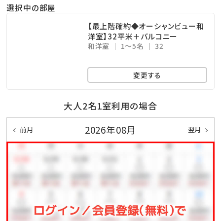
ここからも美しい海を眺めることができます！
選択中の部屋
※ご利用時間…06：00～10：00／15：00～24：00
【最上階確約◆オーシャンビュー和
※温泉ではございません
洋室】32平米＋バルコニー
和洋室
1～5名
32
沖縄屈指のリゾート地恩納村に泊まるならみゆきビー
変更する
チへGO!!
大人2名1室利用の場合
☆･*:.｡. .｡.:*･☆ﾟ･*:.｡. .｡.:*･☆ﾟ･*:.｡. .｡.:*･☆ﾟ･*:.｡.
.｡.:*･☆
2026年08月
前月
翌月