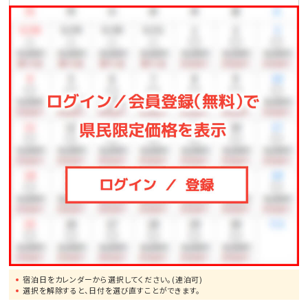
●那覇空港まで、車で約1.5時間
●一度は行ってみたい!美ら海水族館まで、車で約50分
●モンドセレクション受賞作品多数!御菓子御殿「恩納
店」まで、車で約2分
●崖の下に広がるエメラルドの美しい海!万座毛まで、
車で約10分
●ブセナリゾートの海中展望塔まで、車で約15分
●歴代琉球王の居城・首里城まで、車で約60分
宿泊日をカレンダーから選択してください。(連泊可)
選択を解除すると、日付を選び直すことができます。