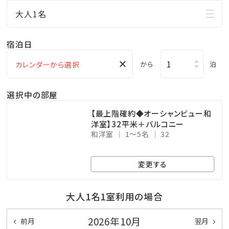
行！
大人1名
□ご家族に人気の屋外プールあり
小さなお子様連れのパパママも屋外プールだったら
宿泊日
お楽しみ頂けます♪
×
から
泊
ここからも海の眺めを楽しめます！
※遊泳期間…４月～１０月末迄
選択中の部屋
□無料の展望大浴場
【最上階確約◆オーシャンビュー和
マリンスポーツやレジャーで 疲れた身体をのんびり
洋室】32平米＋バルコニー
和洋室
1～5名
32
休めることのできる広々空間。
ここからも美しい海を眺めることができます！
変更する
※ご利用時間…06：00～10：00／15：00～24：00
※温泉ではございません
大人1名1室利用の場合
★☆観光情報☆★
2026年10月
前月
翌月