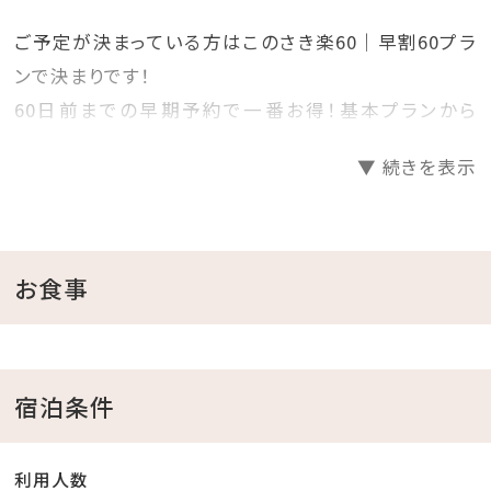
ご予定が決まっている方はこのさき楽60｜早割60プラ
ンで決まりです！
60日前までの早期予約で一番お得！基本プランから
20％OFF！
▼ 続きを表示
プランで迷っているお客様必見の早期割60プランです！
見つけた方は、是非お早めにご予約くださいませ♪
＝＝＝＝＝＝＝＝＝＝＝＝＝＝＝＝＝＝＝＝
お食事
■当館のココがおすすめ
□全室オーシャンビュー確約！
宿泊条件
□沖縄と言えば海！ホテル目の前がプライベートビーチ
♪
利用人数
チェックイン後、お部屋で水着に着替えてビーチへ直