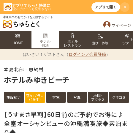
アプリでもっと快適に
×
アプリで開く
通知でセールも見逃さない
沖縄県民のおでかけを応援するサイト
マイページ
ホテル
ホテル
HOME
遊び・体験
ツア
宿泊
レストラン
はいさい！
ゲストさん（
ログイン／会員登録
）
本島北部 - 恩納村
ホテルみゆきビーチ
宿泊プラン
地図・
施設紹介
客室
写真
クチコミ
（19件）
アクセス
【うすまさ早割】60日前のご予約でお得に♪
全室オーシャンビューの沖縄満喫旅◆素泊ま
り◆