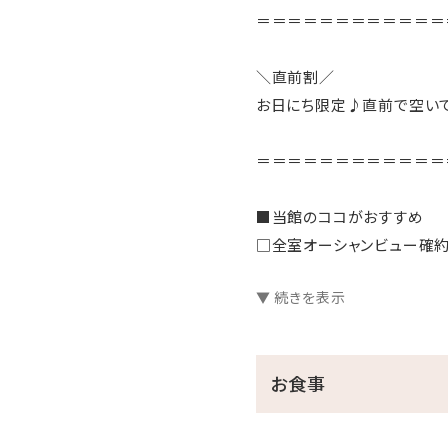
＝＝＝＝＝＝＝＝＝＝＝＝
＼直前割／
お日にち限定♪直前で空いて
＝＝＝＝＝＝＝＝＝＝＝＝
■当館のココがおすすめ
□全室オーシャンビュー確約
□沖縄と言えば海！ホテル
▼ 続きを表示
チェックイン後、お部屋で
□ご家族に人気の屋外プー
小さなお子様連れのパパマ
お食事
ここからも海の眺めを楽し
※遊泳期間…４月～１０月
□無料の展望大浴場