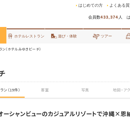
はじめての方
よくある質
会員数
433,374
人 
泊
ホテルレストラン
遊び・体験
ツアー
ラン（ホテルみゆきビーチ）
チ
ラン（19件）
客室
写真
地図・
ア
室オーシャンビューのカジュアルリゾートで沖縄×恩