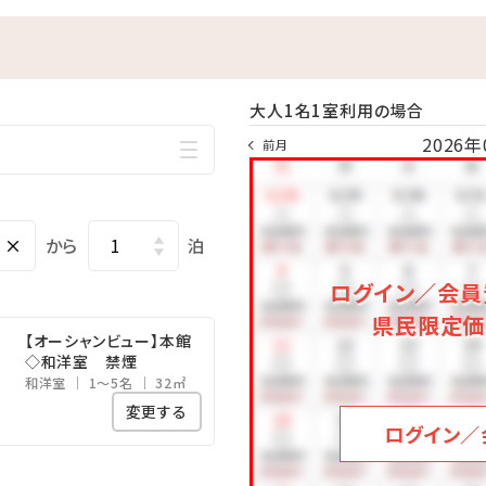
で 疲れた身体をのんびり休めることのできる広々空間。
ることができます！
00／15：00～24：00
大人1名1室利用の場合
2026年
前月
時間
海水族館まで、車で約50分
×
から
泊
品多数!御菓子御殿「恩納店」まで、車で約2分
ログイン／会員
の美しい海!万座毛まで、車で約10分
県民限定価
塔まで、車で約15分
【オーシャンビュー】本館
まで、車で約60分
◇和洋室 禁煙
和洋室
1～5名
32㎡
変更する
ログイン／