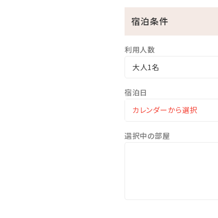
マリンスポーツやレジャー
宿泊条件
ここからも美しい海を眺め
※ご利用時間…06：00～10：
利用人数
※温泉ではございません
大人1名
★☆観光情報☆★
●那覇空港まで、車で約1.5
宿泊日
●一度は行ってみたい!美ら
●モンドセレクション受賞作
●崖の下に広がるエメラルド
選択中の部屋
●ブセナリゾートの海中展望
●歴代琉球王の居城・首里城