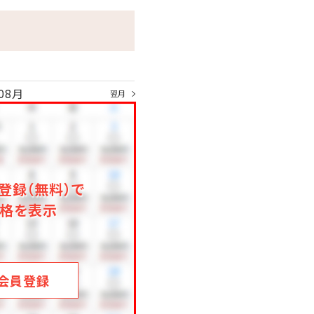
08月
翌月
登録（無料）で
格を表示
会員登録