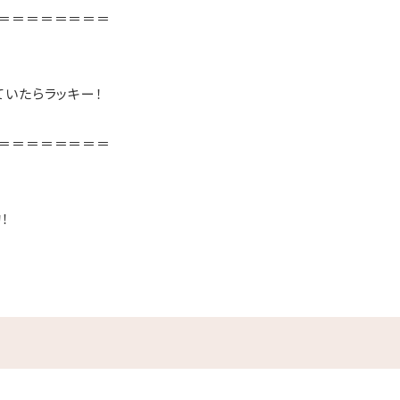
＝＝＝＝＝＝＝＝
いたらラッキー！
＝＝＝＝＝＝＝＝
！
目の前がプライベートビーチ♪
水着に着替えてビーチへ直行！
ルあり
マも屋外プールだったらお楽しみ頂けます♪
めます！
末迄