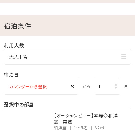
.｡.:*･☆
宿泊条件
＼レトロ映えな2大特典／
①昭和レトロな柄が大人気の「アデリアグラス」にカラフ
利用人数
ルなドリンクを注ぐ☆レトロウェルカムドリンク
レトロな柄のアデリアグラス貸出（人数分）
大人1名
お好きなドリンク1本お渡し（人数分）
②レトロ映えを狙って♪チェキで思い出作り
宿泊日
チェキ貸出し（お部屋に一台）
×
から
泊
チェキ専用フィルムチェキ専用フィルム1パック10枚
入りプレゼント
選択中の部屋
【オーシャンビュー】本館◇和洋
※アデリアグラス・チェキはお持ち帰りいただけません。
室 禁煙
和洋室
1～5名
32㎡
貸出のみです。