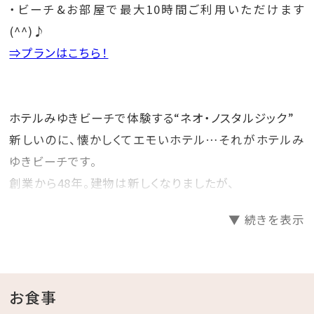
・ビーチ&お部屋で最大10時間ご利用いただけます
(^^)♪
⇒プランはこちら！
ホテルみゆきビーチで体験する“ネオ・ノスタルジック”
新しいのに、懐かしくてエモいホテル…それがホテルみ
ゆきビーチです。
創業から48年。建物は新しくなりましたが、
創業当時より利用してきた家具などを一部そのまま残
▼ 続きを表示
し、昭和レトロな雰囲気を感じることができます。
ホテルみゆきビーチで#レトロ映えを楽しんでみません
か？
お食事
☆･*:.｡. .｡.:*･☆ﾟ･*:.｡. .｡.:*･☆ﾟ･*:.｡. .｡.:*･☆ﾟ･*:.｡.