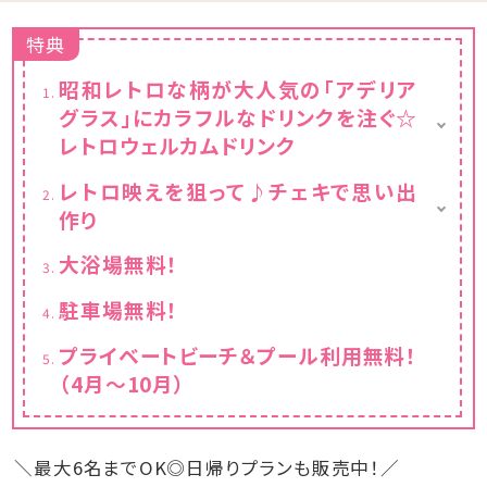
特典
昭和レトロな柄が大人気の「アデリア
グラス」にカラフルなドリンクを注ぐ☆
レトロウェルカムドリンク
レトロな柄のアデリアグラス貸出（人数分）
レトロ映えを狙って♪チェキで思い出
お好きなドリンク1本お渡し（人数分）
作り
※小学生以上の方が対象
チェキ貸出し（お部屋に一台）
大浴場無料！
チェキ専用フィルムチェキ専用フィルム1パック
10枚入りプレゼント
駐車場無料！
プライベートビーチ＆プール利用無料！
（4月～10月）
＼最大6名までOK◎日帰りプランも販売中！／