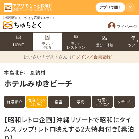
アプリでもっと快適に
×
アプリで開く
通知でセールも見逃さない
沖縄県民のおでかけを応援するサイト
マイページ
ホテル
ホテル
HOME
遊び・体験
ツア
宿泊
レストラン
はいさい！
ゲストさん（
ログイン／会員登録
）
本島北部 - 恩納村
ホテルみゆきビーチ
宿泊プラン
地図・
施設紹介
客室
写真
クチコミ
（19件）
アクセス
【昭和レトロ企画】沖縄リゾートで昭和にタイ
ムスリップ！レトロ映えする2大特典付き【素泊
り】