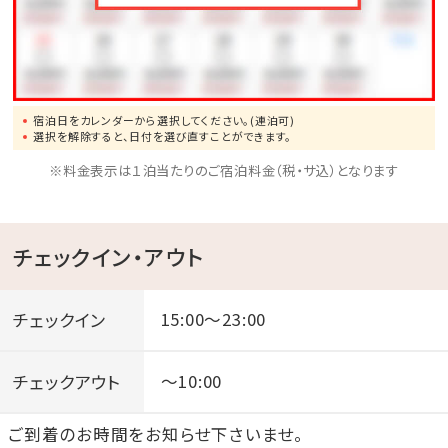
ここからも美しい海を眺めることができます！
※ご利用時間…06：00～10：00／15：00～24：00
※温泉ではございません
宿泊日をカレンダーから選択してください。(連泊可)
沖縄屈指のリゾート地恩納村に泊まるならみゆきビー
選択を解除すると、日付を選び直すことができます。
チへGO!!
※料金表示は１泊当たりのご宿泊料金（税・サ込）となります
☆･*:.｡. .｡.:*･☆ﾟ･*:.｡. .｡.:*･☆ﾟ･*:.｡. .｡.:*･☆ﾟ･*:.｡.
.｡.:*･☆
チェックイン・アウト
チェックイン
15:00～23:00
チェックアウト
～10:00
ご到着のお時間をお知らせ下さいませ。