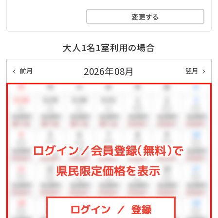
※特典は小学生以上に限ります。
変更する
☆･*:.｡. .｡.:*･☆ﾟ･*:.｡. .｡.:*･☆ﾟ･*:.｡. .｡.:*･☆ﾟ･*:.｡.
大人1名1室利用の場合
.｡.:*･☆
2026年08月
前月
翌月
■当館のココがおすすめ
□全室オーシャンビュー確約！
□沖縄と言えば海！ホテル目の前はプライベートビーチ
♪
□全室和洋室なので小さなお子様連れのファミリーに
もおすすめ
□全室バス・トイレ別！広々浴室で快適
□無料の展望大浴場
疲れた身体をのんびり休めることのできる広々空間。