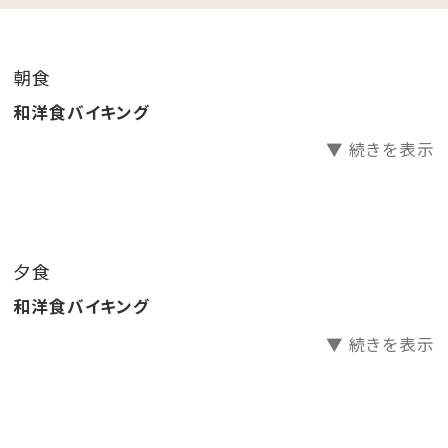
.｡.:*･☆
朝食
＼レトロ映えな2大特典／
和洋食バイキング
①昭和レトロな柄が大人気の「アデリアグラス」にカラフ
▼ 続きを表示
ルなドリンクを注ぐ☆レトロウェルカムドリンク
レトロな柄のアデリアグラス貸出（人数分）
お好きなドリンク1本お渡し（人数分）
②レトロ映えを狙って♪チェキで思い出作り
夕食
チェキ貸出し（お部屋に一台）
和洋食バイキング
チェキ専用フィルムチェキ専用フィルム1パック10枚
入りプレゼント
▼ 続きを表示
※アデリアグラス・チェキはお持ち帰りいただけません。
貸出のみです。