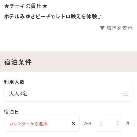
※特典は小学生以上に限ります。
★チェキの貸出★
ホテルみゆきビーチでレトロ映えを体験♪
☆･*:.｡. .｡.:*･☆ﾟ･*:.｡. .｡.:*･☆ﾟ･*:.｡. .｡.:*･☆ﾟ･*:.｡.
▼ 続きを表示
.｡.:*･☆
■当館のココがおすすめ
宿泊条件
□全室オーシャンビュー確約！
□沖縄と言えば海！ホテル目の前はプライベートビーチ
♪
利用人数
□全室和洋室なので小さなお子様連れのファミリーに
大人3名
もおすすめ
□全室バス・トイレ別！広々浴室で快適
宿泊日
□無料の展望大浴場
×
から
泊
疲れた身体をのんびり休めることのできる広々空間。