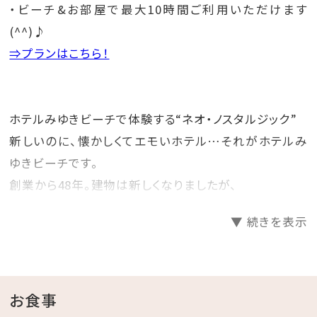
・ビーチ&お部屋で最大10時間ご利用いただけます
(^^)♪
⇒プランはこちら！
ホテルみゆきビーチで体験する“ネオ・ノスタルジック”
新しいのに、懐かしくてエモいホテル…それがホテルみ
ゆきビーチです。
創業から48年。建物は新しくなりましたが、
創業当時より利用してきた家具などを一部そのまま残
▼ 続きを表示
し、昭和レトロな雰囲気を感じることができます。
ホテルみゆきビーチで#レトロ映えを楽しんでみません
か？
お食事
☆･*:.｡. .｡.:*･☆ﾟ･*:.｡. .｡.:*･☆ﾟ･*:.｡. .｡.:*･☆ﾟ･*:.｡.