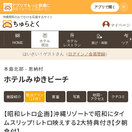
アプリでもっと快適に
×
アプリで開く
通知でセールも見逃さない
沖縄県民のおでかけを応援するサイト
マイページ
ホテル
ホテル
HOME
遊び・体験
ツア
宿泊
レストラン
はいさい！
ゲストさん（
ログイン／会員登録
）
本島北部 - 恩納村
ホテルみゆきビーチ
宿泊プラン
地図・
施設紹介
客室
写真
クチコミ
（19件）
アクセス
【昭和レトロ企画】沖縄リゾートで昭和にタイ
ムスリップ！レトロ映えする2大特典付き【夕朝
食付】