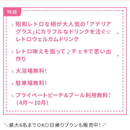
特典
昭和レトロな柄が大人気の「アデリア
グラス」にカラフルなドリンクを注ぐ☆
レトロウェルカムドリンク
レトロな柄のアデリアグラス貸出（人数分）
レトロ映えを狙って♪チェキで思い出
お好きなドリンク1本お渡し（人数分）
作り
※小学生以上の方が対象
チェキ貸出し（お部屋に一台）
大浴場無料！
チェキ専用フィルムチェキ専用フィルム1パック
10枚入りプレゼント
駐車場無料！
プライベートビーチ＆プール利用無料！
（4月～10月）
＼最大6名までOK◎日帰りプランも販売中！／