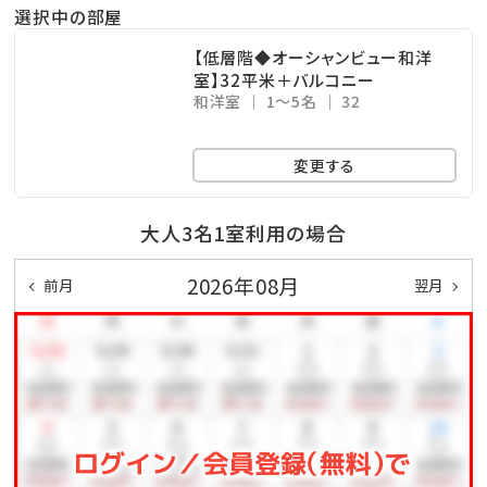
ここからも美しい海を眺めることができます！
選択中の部屋
※ご利用時間…06：00～10：00／15：00～24：00
【低層階◆オーシャンビュー和洋
※温泉ではございません
室】32平米＋バルコニー
和洋室
1～5名
32
沖縄屈指のリゾート地恩納村に泊まるならみゆきビー
変更する
チへGO!!
大人3名1室利用の場合
☆･*:.｡. .｡.:*･☆ﾟ･*:.｡. .｡.:*･☆ﾟ･*:.｡. .｡.:*･☆ﾟ･*:.｡.
.｡.:*･☆
2026年08月
前月
翌月