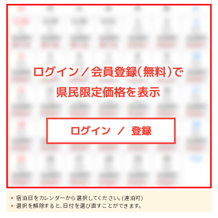
●那覇空港まで、車で約1.5時間
●一度は行ってみたい!美ら海水族館まで、車で約50分
●モンドセレクション受賞作品多数!御菓子御殿「恩納
店」まで、車で約2分
●崖の下に広がるエメラルドの美しい海!万座毛まで、
車で約10分
●ブセナリゾートの海中展望塔まで、車で約15分
●歴代琉球王の居城・首里城まで、車で約60分
宿泊日をカレンダーから選択してください。(連泊可)
選択を解除すると、日付を選び直すことができます。