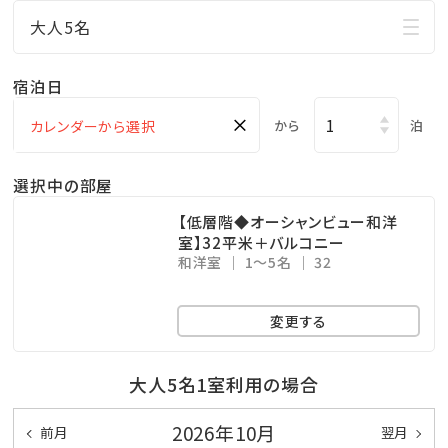
行！
大人5名
□ご家族に人気の屋外プールあり
小さなお子様連れのパパママも屋外プールだったら
宿泊日
お楽しみ頂けます♪
×
から
泊
ここからも海の眺めを楽しめます！
※遊泳期間…４月～１０月末迄
選択中の部屋
□無料の展望大浴場
【低層階◆オーシャンビュー和洋
マリンスポーツやレジャーで 疲れた身体をのんびり
室】32平米＋バルコニー
和洋室
1～5名
32
休めることのできる広々空間。
ここからも美しい海を眺めることができます！
変更する
※ご利用時間…06：00～10：00／15：00～24：00
※温泉ではございません
大人5名1室利用の場合
★☆観光情報☆★
2026年10月
前月
翌月