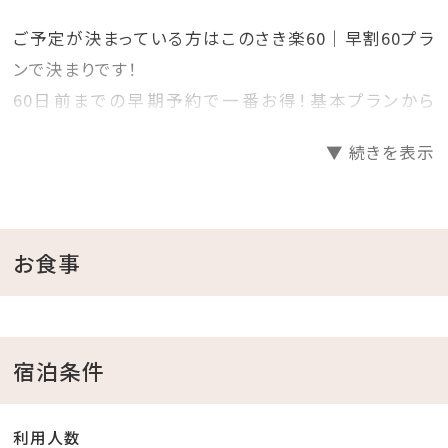
ご予定が決まっている方はこのさき楽60｜早割60プラ
ンで決まりです！
60日前までの早期予約で一番お得！基本プランから
20％OFF！
▼ 続きを表示
プランで迷っているお客様必見の早期割60プランです！
見つけた方は、是非お早めにご予約くださいませ♪
＝＝＝＝＝＝＝＝＝＝＝＝＝＝＝＝＝＝＝＝
お食事
■当館のココがおすすめ
□全室オーシャンビュー確約！
宿泊条件
□沖縄と言えば海！ホテル目の前がプライベートビーチ
♪
利用人数
チェックイン後、お部屋で水着に着替えてビーチへ直