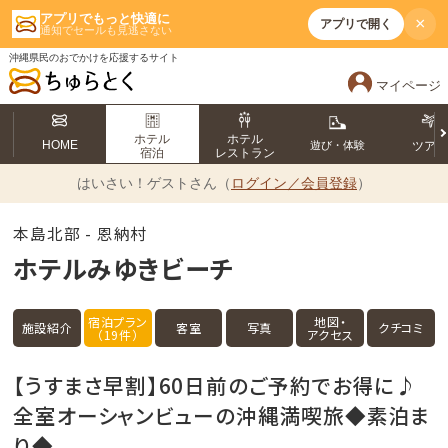
アプリでもっと快適に
×
アプリで開く
通知でセールも見逃さない
沖縄県民のおでかけを応援するサイト
マイページ
ホテル
ホテル
HOME
遊び・体験
ツア
宿泊
レストラン
はいさい！
ゲストさん（
ログイン／会員登録
）
本島北部 - 恩納村
ホテルみゆきビーチ
宿泊プラン
地図・
施設紹介
客室
写真
クチコミ
（19件）
アクセス
【うすまさ早割】60日前のご予約でお得に♪
全室オーシャンビューの沖縄満喫旅◆素泊ま
り◆