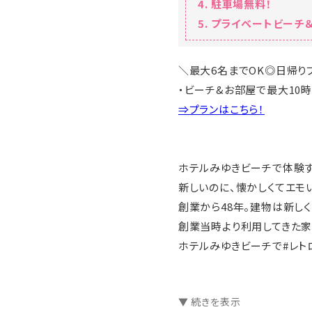
駐車場無料！
プライベートビーチ＆
＼最大6名までOK◎日帰り
・ビーチ&お部屋で最大10時
⇒プランはこちら！
ホテルみゆきビーチで体験す
新しいのに、懐かしくてエモ
創業から48年。建物は新しく
創業当時より利用してきた家
ホテルみゆきビーチで#レト
☆･*:.｡. .｡.:*･☆ﾟ･*:.｡. .｡.:*
▼ 続きを表示