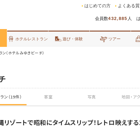
はじめての方
よくある質
会員数
432,885
人 
泊
ホテルレストラン
遊び・体験
ツアー
ラン（ホテルみゆきビーチ）
チ
ラン（19件）
客室
写真
地図・
ア
縄リゾートで昭和にタイムスリップ！レトロ映えする