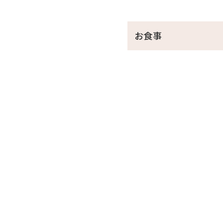
＼レトロ映えな2大特典／
①昭和レトロな柄が大人気の
お食事
レトロな柄のアデリアグラ
お好きなドリンク1本お渡し
②レトロ映えを狙って♪チェ
チェキ貸出し（お部屋に一
チェキ専用フィルムチェキ専
※アデリアグラス・チェキは
※特典は小学生以上に限り
☆･*:.｡. .｡.:*･☆ﾟ･*:.｡. .｡.:*
■当館のココがおすすめ
□全室オーシャンビュー確約
□沖縄と言えば海！ホテル