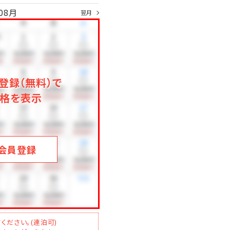
08月
翌月
登録（無料）で
格を表示
会員登録
ください。(連泊可)