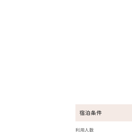
□全室和洋室なので小さな
□全室バス・トイレ別！広々
□無料の展望大浴場
疲れた身体をのんびり休め
ここからも美しい海を眺め
※ご利用時間…06：00～10：
※温泉ではございません
沖縄屈指のリゾート地恩納村
☆･*:.｡. .｡.:*･☆ﾟ･*:.｡. .｡.:*
宿泊条件
利用人数