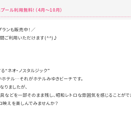
プール利用無料！（4月～10月）
プランも販売中！／
間ご利用いただけます(^^)♪
る“ネオ・ノスタルジック”
いホテル…それがホテルみゆきビーチです。
なりましたが、
具などを一部そのまま残し、昭和レトロな雰囲気を感じることがで
ロ映えを楽しんでみませんか？
･☆ﾟ･*:.｡. .｡.:*･☆ﾟ･*:.｡. .｡.:*･☆