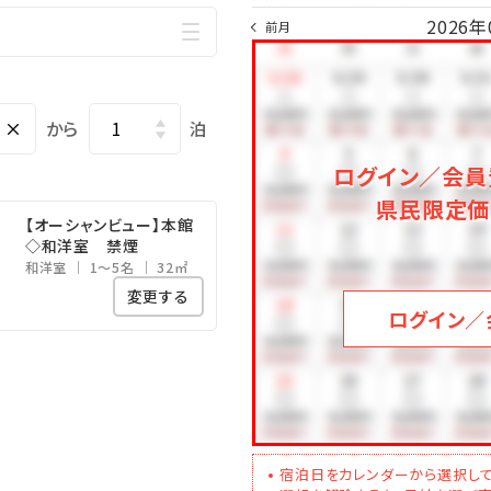
2026年
前月
×
から
泊
ログイン／会員
県民限定価
【オーシャンビュー】本館
◇和洋室 禁煙
和洋室
1～5名
32㎡
変更する
ログイン／
宿泊日をカレンダーから選択して