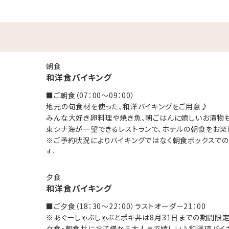
「アデリアグラス」にカラフルなドリンクを注ぐ☆レトロウェルカムド
ス貸出（人数分）
（人数分）
キで思い出作り
朝食
和洋食バイキング
台）
用フィルム1パック10枚入りプレゼント
■ご朝食（07：00～09：00）
地元の旬食材を使った、和洋バイキングをご用意♪
みんな大好き卵料理や焼き魚、朝ごはんに嬉しいお漬物も
お持ち帰りいただけません。貸出のみです。
東シナ海が一望できるレストランで、ホテルの朝食をお楽
ます。
※ご予約状況によりバイキングではなく朝食ボックスで
す。
･☆ﾟ･*:.｡. .｡.:*･☆ﾟ･*:.｡. .｡.:*･☆
夕食
和洋食バイキング
■ご夕食（18：30～22：00）ラストオーダー21：00
！
※あぐーしゃぶしゃぶとポキ丼は8月31日までの期間限定
目の前はプライベートビーチ♪
夕食・朝食共にお子様から大人まで嬉しい♪和洋琉バイキ