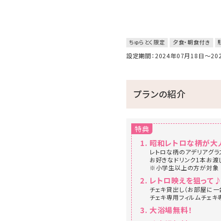
ちゅらとく限定
夕食・朝食付き
設定期間：2024年07月18日～2
プランの紹介
特典
昭和レトロな柄が大
レトロな柄のアデリアグラ
お好きなドリンク1本お渡
※小学生以上の方が対象
レトロ映えを狙って
チェキ貸出し（お部屋に一
チェキ専用フィルムチェキ
大浴場無料！