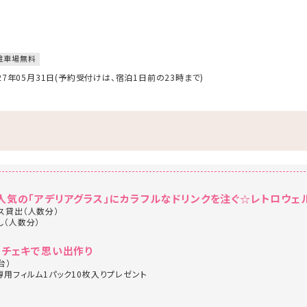
駐車場無料
027年05月31日(予約受付けは、宿泊1日前の23時まで)
人気の「アデリアグラス」にカラフルなドリンクを注ぐ☆レトロウェ
ス貸出（人数分）
し（人数分）
♪チェキで思い出作り
台）
専用フィルム1パック10枚入りプレゼント