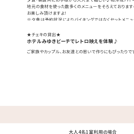
お子様連れのファミリーにもおすすめ
地元の食材を使った数多くのメニューをそろえております
お楽しみ頂けますよ！
浴室で快適
※夕食は予約状況によりバイキングではなくセットメニ
ざいます。
ることのできる広々空間。
★チェキの貸出★
ることができます！
■食事内容についてのご案内
ホテルみゆきビーチでレトロ映えを体験♪
下記の特定日につきましては、夕食の提供方法が日程によ
00／15：00～24：00
ご家族やカップル、お友達との思いで作りにもぴったりです(
提供内容の変更はできかねますので、あらかじめご了承く
事前にご確認のうえ、ご予約ください。
に泊まるならみゆきビーチへGO!!
【対象期間】
夏休み：7月17日～8月23日
･☆ﾟ･*:.｡. .｡.:*･☆ﾟ･*:.｡. .｡.:*･☆
【提供内容】
7月偶数日：バイキング 奇数日：BBQ
8月偶数日：BBQ 奇数日：バイキング
大人4名1室利用の場合