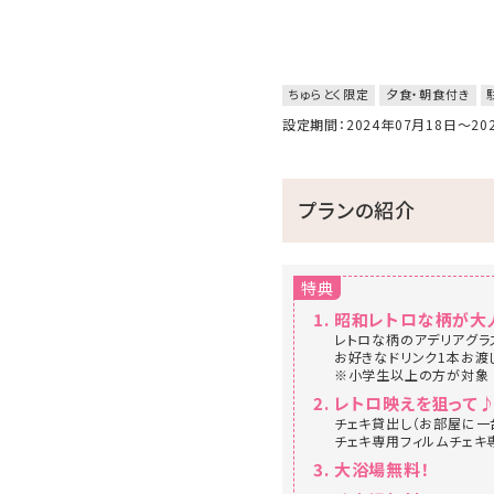
ちゅらとく限定
夕食・朝食付き
設定期間：2024年07月18日～2
プランの紹介
特典
昭和レトロな柄が大
レトロな柄のアデリアグラ
お好きなドリンク1本お渡
※小学生以上の方が対象
レトロ映えを狙って
チェキ貸出し（お部屋に一
チェキ専用フィルムチェキ
大浴場無料！