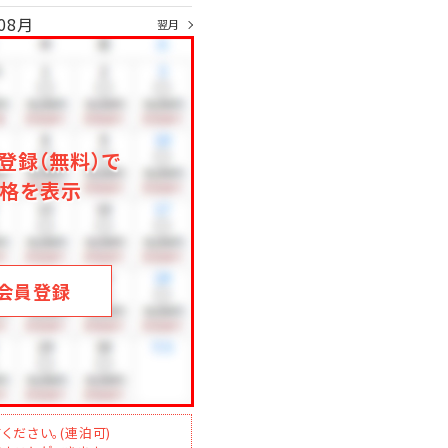
08月
翌月
登録（無料）で
格を表示
会員登録
ください。(連泊可)