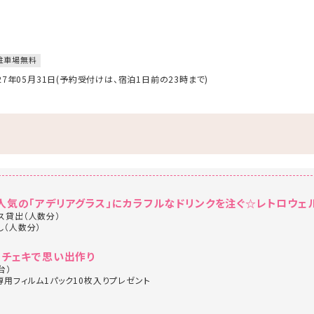
駐車場無料
027年05月31日(予約受付けは、宿泊1日前の23時まで)
人気の「アデリアグラス」にカラフルなドリンクを注ぐ☆レトロウェ
ス貸出（人数分）
し（人数分）
♪チェキで思い出作り
台）
専用フィルム1パック10枚入りプレゼント