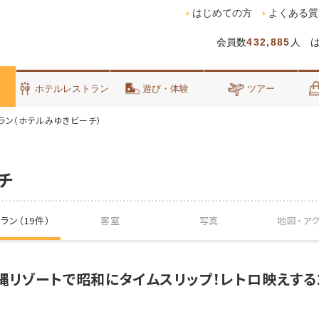
はじめての方
よくある質
会員数
432,885
人 
泊
ホテルレストラン
遊び・体験
ツアー
ラン（ホテルみゆきビーチ）
チ
ラン（19件）
客室
写真
地図・
ア
縄リゾートで昭和にタイムスリップ！レトロ映えする