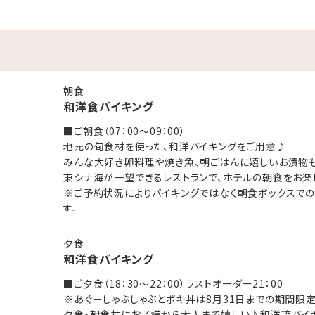
「アデリアグラス」にカラフルなドリンクを注ぐ☆レトロウェルカムド
ス貸出（人数分）
（人数分）
キで思い出作り
朝食
和洋食バイキング
台）
用フィルム1パック10枚入りプレゼント
■ご朝食（07：00～09：00）
地元の旬食材を使った、和洋バイキングをご用意♪
みんな大好き卵料理や焼き魚、朝ごはんに嬉しいお漬物も
お持ち帰りいただけません。貸出のみです。
東シナ海が一望できるレストランで、ホテルの朝食をお楽
ます。
※ご予約状況によりバイキングではなく朝食ボックスで
す。
･☆ﾟ･*:.｡. .｡.:*･☆ﾟ･*:.｡. .｡.:*･☆
夕食
和洋食バイキング
■ご夕食（18：30～22：00）ラストオーダー21：00
！
※あぐーしゃぶしゃぶとポキ丼は8月31日までの期間限定
目の前はプライベートビーチ♪
夕食・朝食共にお子様から大人まで嬉しい♪和洋琉バイキ