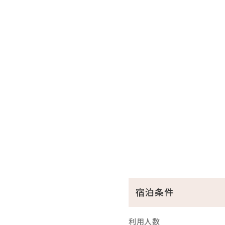
□全室和洋室なので小さな
□全室バス・トイレ別！広々
□無料の展望大浴場
疲れた身体をのんびり休め
ここからも美しい海を眺め
※ご利用時間…06：00～10：
※温泉ではございません
沖縄屈指のリゾート地恩納村
☆･*:.｡. .｡.:*･☆ﾟ･*:.｡. .｡.:*
宿泊条件
利用人数