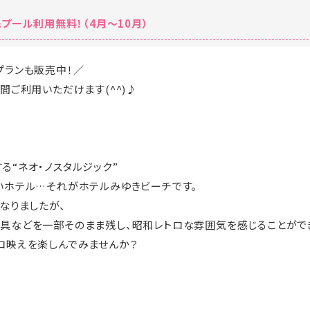
プール利用無料！（4月～10月）
プランも販売中！／
間ご利用いただけます(^^)♪
る“ネオ・ノスタルジック”
いホテル…それがホテルみゆきビーチです。
なりましたが、
具などを一部そのまま残し、昭和レトロな雰囲気を感じることがで
ロ映えを楽しんでみませんか？
･☆ﾟ･*:.｡. .｡.:*･☆ﾟ･*:.｡. .｡.:*･☆