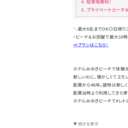
駐車場無料！
プライベートビーチ＆
＼最大6名までOK◎日帰り
・ビーチ&お部屋で最大10時
⇒プランはこちら！
ホテルみゆきビーチで体験す
新しいのに、懐かしくてエモ
創業から48年。建物は新しく
創業当時より利用してきた家
ホテルみゆきビーチで#レト
☆･*:.｡. .｡.:*･☆ﾟ･*:.｡. .｡.:*
▼ 続きを表示