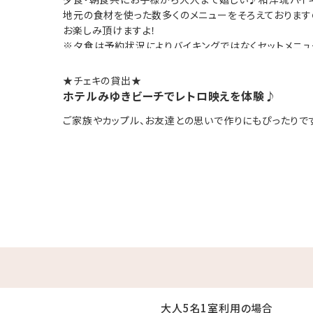
お子様連れのファミリーにもおすすめ
地元の食材を使った数多くのメニューをそろえております
お楽しみ頂けますよ！
浴室で快適
※夕食は予約状況によりバイキングではなくセットメニ
ざいます。
ることのできる広々空間。
★チェキの貸出★
ることができます！
■食事内容についてのご案内
ホテルみゆきビーチでレトロ映えを体験♪
下記の特定日につきましては、夕食の提供方法が日程によ
00／15：00～24：00
ご家族やカップル、お友達との思いで作りにもぴったりです(
提供内容の変更はできかねますので、あらかじめご了承く
事前にご確認のうえ、ご予約ください。
に泊まるならみゆきビーチへGO!!
【対象期間】
夏休み：7月17日～8月23日
･☆ﾟ･*:.｡. .｡.:*･☆ﾟ･*:.｡. .｡.:*･☆
【提供内容】
7月偶数日：バイキング 奇数日：BBQ
8月偶数日：BBQ 奇数日：バイキング
大人5名1室利用の場合