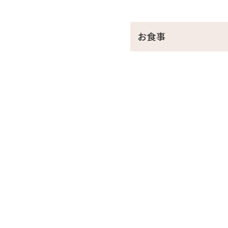
＼レトロ映えな2大特典／
①昭和レトロな柄が大人気の
お食事
レトロな柄のアデリアグラ
お好きなドリンク1本お渡し
②レトロ映えを狙って♪チェ
チェキ貸出し（お部屋に一
チェキ専用フィルムチェキ専
※アデリアグラス・チェキは
※特典は小学生以上に限り
☆･*:.｡. .｡.:*･☆ﾟ･*:.｡. .｡.:*
■当館のココがおすすめ
□全室オーシャンビュー確約
□沖縄と言えば海！ホテル