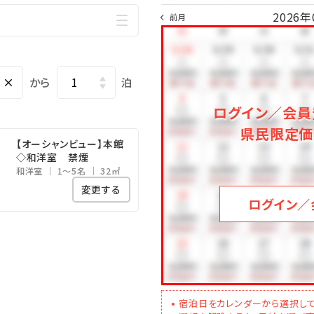
2026年
前月
×
から
泊
ログイン／会員
県民限定価
【オーシャンビュー】本館
◇和洋室 禁煙
和洋室
1～5名
32㎡
変更する
ログイン／
宿泊日をカレンダーから選択して