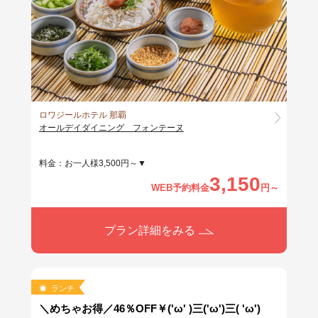
ロワジールホテル 那覇
オールデイダイニング フォンテーヌ
料金：お一人様3,500円～▼
3,150
WEB予約料金
円～
プラン詳細をみる
ランチ
＼めちゃお得／46％OFF￥('ω' )三('ω')三( 'ω')