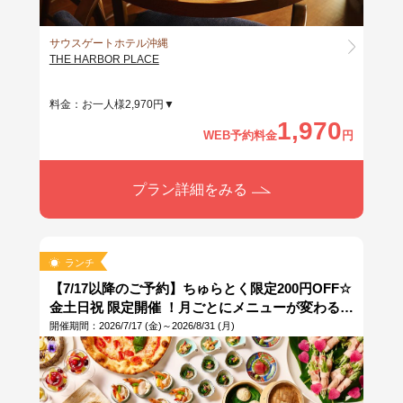
サウスゲートホテル沖縄
THE HARBOR PLACE
料金：お一人様2,970円▼
1,970
WEB予約料金
円
プラン詳細をみる
ランチ
【7/17以降のご予約】ちゅらとく限定200円OFF☆
金土日祝 限定開催 ！月ごとにメニューが変わるラ
ンチブッフェ※当日11時まで予約OK
開催期間：2026/7/17 (金)～2026/8/31 (月)