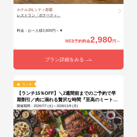
ホテルJALシティ那覇
レストラン「ボナペティ」
料金：お一人様3,800円～▼
2,980
WEB予約料金
円～
プラン詳細をみる
ランチ
【ランチ15％OFF】＼2週間前までのご予約で早
期割引／肉に溺れる贅沢な時間『至高のミートカ
ーニバル』開催☆土日祝はカニも食べ放題♪さら
開催期間：2026/7/7 (火)～2026/11/9 (月)
に、時間制限なしでゆっくり楽しめる◎