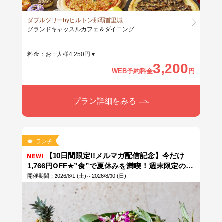
ダブルツリーbyヒルトン那覇首里城
グランドキャッスルカフェ＆ダイニング
料金：お一人様4,250円▼
3,200
WEB予約料金
円
プラン詳細をみる
ランチ
【10日間限定!!メルマガ配信記念】今だけ
1,766円OFF★”食”で夏休みを満喫！週末限定のラ
ンチビュッフェがお盆期間中は毎日開催！大人気
開催期間：2026/8/1 (土)～2026/8/30 (日)
キッズイベント『アイシングデコレーションクッ
キー教室』や『キッズバーテンダー体験』も開催
中！！絶品ガーリックシュリンプやスラッシュバ
ーガーなどおすすめが勢ぞろい☆彡※当日10時ま