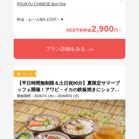
RYUKYU CHINESE Bon Fire
料金：お一人様4,125円～▼
2,900
WEB予約料金
円～
プラン詳細をみる
ランチ
【平日時間無制限＆土日祝90分】夏限定サマーブ
ッフェ開催！アワビ・イカの鉄板焼きにシェフの
きまぐれ日替わりSUSHI、冷やし茶漬けが登場♪
開催期間：2026/7/1 (水)～2026/8/31 (月)
土日祝はエビ鉄板焼き＆自分で作るオリジナルハ
ンバーガーも食べ放題！パンケーキ・マンゴータ
ルトなど夏スイーツ充実♪ファミリー・女子会・夏
休みランチにおすすめ◎当日10時まで予約OK