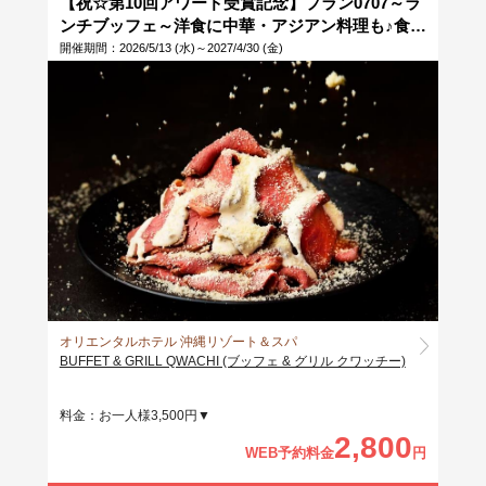
【祝☆第10回アワード受賞記念】プラン0707～ラ
ンチブッフェ～洋食に中華・アジアン料理も♪食べ
放題！
開催期間：2026/5/13 (水)～2027/4/30 (金)
オリエンタルホテル 沖縄リゾート＆スパ
BUFFET & GRILL QWACHI (ブッフェ & グリル クワッチー)
料金：お一人様3,500円▼
2,800
WEB予約料金
円