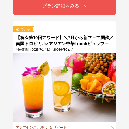
プラン詳細をみる
ランチ
【祝☆第10回アワード】＼7月から新フェア開催／
南国トロピカル×アジアン中華Lunchビュッフェ♪
オリジナルドリンク付き※当日14時までOK
開催期間：2026/7/1 (水)～2026/9/30 (水)
アクアセンス ホテル ＆ リゾート