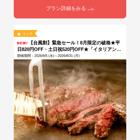
プラン詳細をみる
ランチ
【台風割】緊急セール！8月限定の破格★平
日820円OFF・土日祝520円OFF★「イタリアンフ
ェア」ランチバイキング開催！＼今だけ中・高校
開催期間：2026/8/5 (水)～2026/8/31 (月)
生は半額／土日祝はスパークリングワイン・赤ワ
イン・白ワインも飲み放題♪／駐車場無料・個室室
料無料・アニバーサリープレート無料※当日13時
まで予約可能※なはんちゅPAYご利用OK！