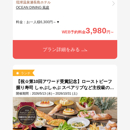
琉球温泉瀬長島ホテル
OCEAN DINING 風庭
料金：お一人様6,300円～▼
3,980
WEB予約料金
円～
プラン詳細をみる
ランチ
【祝☆第10回アワード受賞記念】ローストビーフ
握り寿司 しゃぶしゃぶ スペアリブなど主役級の料
理が毎日食べ放題のランチビュッフェ★11:30／
開催期間：2026/5/13 (水)～2026/10/31 (土)
13:30予約限定 ▶▶10％OFF◀◀今だけお得な料金
で『昼飲み』も出来ちゃう♪※当日11時まで予約
OK ※なはんちゅPAYご利用OK！