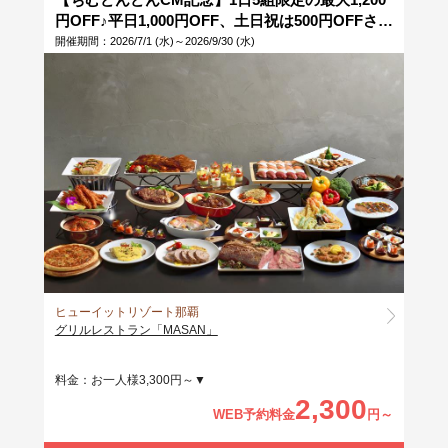
円OFF♪平日1,000円OFF、土日祝は500円OFFさら
に700円(税抜)相当のワンドリンク付きで最大
開催期間：2026/7/1 (水)～2026/9/30 (水)
1,200円off！時間制限なしで食べ放題のランチブ
ッフェ！ホテル最上階からのランチタイムをお過
ごしください。※当日13時まで予約OK
ヒューイットリゾート那覇
グリルレストラン「MASAN」
料金：お一人様3,300円～▼
2,300
WEB予約料金
円～