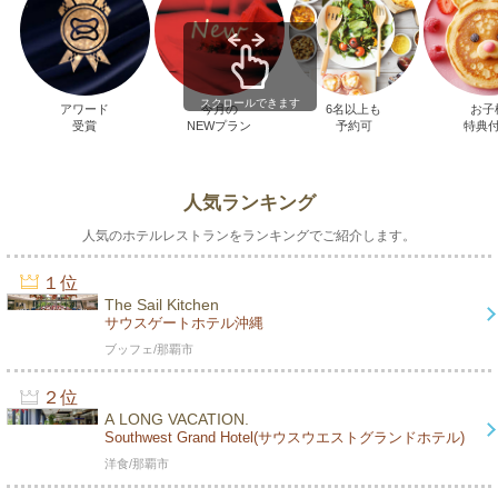
スクロールできます
アワード
今月の
6名以上も
お子
受賞
NEWプラン
予約可
特典
人気ランキング
人気のホテルレストランをランキングでご紹介します。
１位
The Sail Kitchen
サウスゲートホテル沖縄
ブッフェ/那覇市
２位
A LONG VACATION.
Southwest Grand Hotel(サウスウエストグランドホテル)
洋食/那覇市