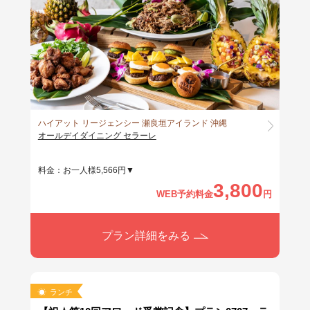
で予約OK
ハイアット リージェンシー 瀬良垣アイランド 沖縄
オールデイダイニング セラーレ
料金：お一人様5,566円▼
3,800
WEB予約料金
円
プラン詳細をみる
ランチ