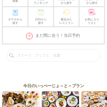
朝食
ランキング
から探す
から探す
ホテルから
日付から
最近みた
お気に入り
探す
探す
レストラン
リスト
まだ間に合う！当日予約
今日のいっぺーじょ～と～プラン