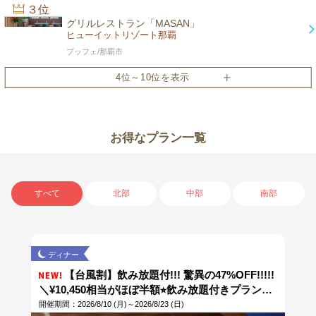
３位
グリルレストラン「MASAN」
ヒューイットリゾート那覇
ブッフェ/那覇市
４位
ダイニングルームセンス
シェラトン沖縄サンマリーナリゾート
洋食/恩納村
お得なプラン一覧
５位
ビュッフェレストラン「スリユン」
ヒルトン沖縄 北谷リゾート
すべて
北部
中部
南部
ブッフェ/北谷町
６位
プランタン
沖縄ハーバービューホテル
ディナー
ブッフェ/那覇市
【台風割】飲み放題付!!! 驚異の47%OFF!!!!!
＼¥10,450相当がほぼ半額⭐︎飲み放題付きプラン／
７位
大人気ディナーコースのメインは無料アップグレ
開催期間：2026/8/10 (月)～2026/8/23 (日)
RYUKYU CHINESE Bon Fire