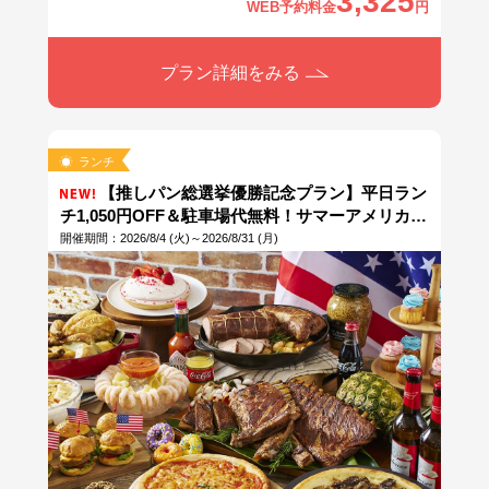
3,325
WEB予約料金
円
プラン詳細をみる
ランチ
【推しパン総選挙優勝記念プラン】平日ラン
チ1,050円OFF＆駐車場代無料！サマーアメリカン
ビュッフェ+ソフトドリンクバー付！※当日13時ま
開催期間：2026/8/4 (火)～2026/8/31 (月)
で予約OK