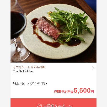
ードで牛ハラミステーキに♪ メッセージプレート
アクアセンス ホテル ＆ リゾート
も対応可◎※当日16時まで予約OK
中華/恩納村
８位
ALL DAY DINING Vision&Emotion
ホテルコレクティブ
ブッフェ/那覇市
９位
オールデイダイニング ジノーン
沖縄プリンスホテル オーシャンビュー ぎのわん
ブッフェ/宜野湾市
サウスゲートホテル沖縄
10位
The Sail Kitchen
Hillside Grill Restaurant
HIYORIオーシャンリゾート沖縄
料金：お一人様10,450円▼
洋食/恩納村
5,500
WEB予約料金
円
プラン詳細をみる