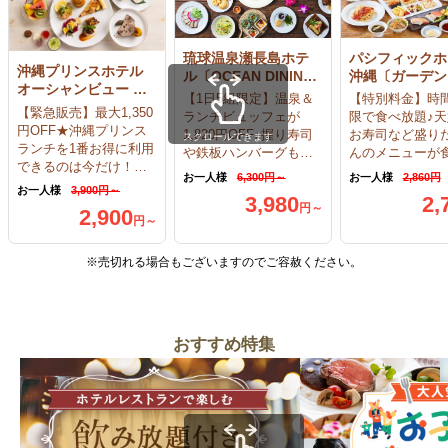
琉球温泉瀬長島ホテ
パシフィックホ
沖縄プリンスホテル
ル〔OCEAN DINING
沖縄〔ガーデン
オーシャンビュー ぎ
風庭〕
トラン竜潭〕
【1日5組限定】温泉＆
【特別料金】時
のわん〔オールデイ
【緊急販売】最大1,350
ランチビュッフェが
限で食べ放題♪
ダイニング ジノー
円OFF★沖縄プリンス
1,820円OFF♪握り寿司
お寿司など盛り
スクロールできます
ン〕
ランチを1番お得に利用
や鉄板ハンバーグも食
んのメニューが
できるのは今だけ！！
べ放題＋アルコール飲
題♪
お一人様
6,300円～
お一人様
2,860円
「ハワイ＆スパイスア
み放題※当日14時まで
お一人様
3,900円～
3,980
2,
イランド」開催中
予約OK！
円
～
2,900
円
～
※売切れる場合もございますのでご容赦ください。
おすすめ特集