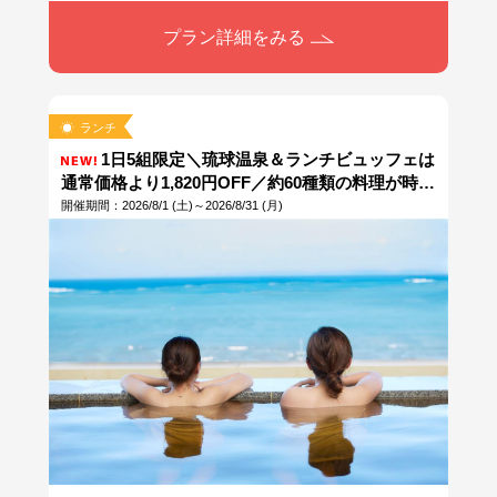
プラン詳細をみる
ランチ
1日5組限定＼琉球温泉＆ランチビュッフェは
通常価格より1,820円OFF／約60種類の料理が時間
無制限「握り寿司」「国産和牛と県産豚の鉄板グ
開催期間：2026/8/1 (土)～2026/8/31 (月)
リルハンバーグ」「県産牛のローストビーフ」も
食べ放題＋アルコール飲み放題 当日14時まで予約
OK！