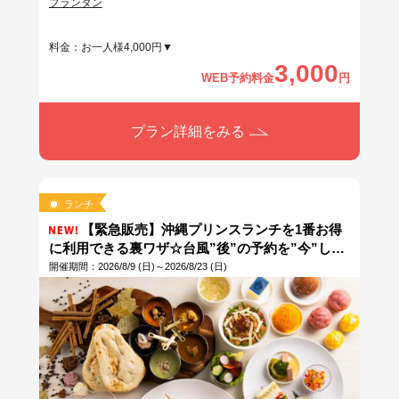
プランタン
料金：お一人様4,000円▼
3,000
WEB予約料金
円
プラン詳細をみる
ランチ
【緊急販売】沖縄プリンスランチを1番お得
に利用できる裏ワザ☆台風”後”の予約を”今”しよ
う◎台風が発生している期間にだけ予約できる緊
開催期間：2026/8/9 (日)～2026/8/23 (日)
急販売プラン！なんと最大1,350円OFF！！