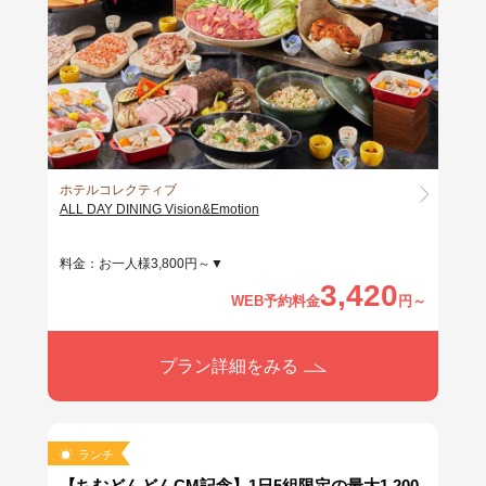
ホテルコレクティブ
ALL DAY DINING Vision&Emotion
料金：お一人様3,800円～▼
3,420
WEB予約料金
円～
プラン詳細をみる
ランチ
【ちむどんどんCM記念】1日5組限定の最大1,200