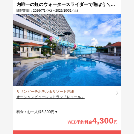
内唯一の虹のウォータースライダーで遊ぼう＼大
人気／ランチブッフェ×屋内外プール日帰りセッ
開催期間：2026/7/1 (水)～2026/10/31 (土)
トプラン！ちゅらとくでどこよりもお得に予約♪
サザンビーチホテル＆リゾート沖縄
オーシャンビューレストラン「レイール」
料金：お一人様5,300円▼
4,300
WEB予約料金
円