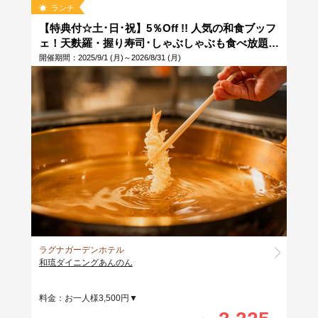
ランチ
【特典付☆土･日･祝】5％Off !! 人気の和食ブッフ
ェ！天麩羅・握り寿司･しゃぶしゃぶも食べ放題
※当日12時まで予約OK
開催期間：2025/9/1 (月)～2026/8/31 (月)
ラグナガーデンホテル
和琉ダイニングあんのん
料金：お一人様3,500円▼