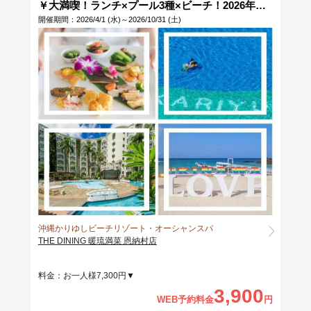
￥大満喫！ランチ×プール3種×ビーチ！2026年エ
ンジョイプランがリニューアル！
開催期間：2026/4/1 (水)～2026/10/31 (土)
沖縄かりゆしビーチリゾート・オーシャンスパ
THE DINING 暖琉満菜 恩納村店
料金：お一人様7,300円▼
3,900
WEB予約料金
円