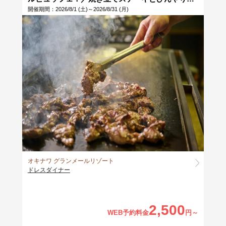
フトクリームも食べ放題★ちゅらとく会員限定！
開催期間：2026/8/1 (土)～2026/8/31 (月)
宿泊券・お食事券が当たる抽選会開催♪当日10時
まで予約受付
オキナワ グランメールリゾート
ドレスダイナー
2,500
WEB予約料金
円～