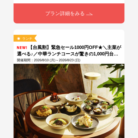
プラン詳細をみる
ランチ
【台風割】緊急セール1000円OFF★＼主菜が
選べる♪／中華ランチコースが驚きの1,000円台で
楽しめるチャンス！オーシャンビューの開放的な
開催期間：2026/8/10 (月)～2026/8/23 (日)
空間でお得にランチを楽しもう♪ ※当日14時まで
予約OK