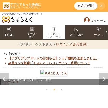
アプリでもっと快適に
×
アプリで開く
通知でセールも見逃さない
沖縄県民のおでかけを応援するサイト
マイページ
ホテル
ホテル
HOME
遊び・体験
ツアー
宿泊
レストラン
はいさい！
ゲストさん（
ログイン／会員登録
）
＜お知らせ＞
【アプリアップデートのお知らせ】シェア機能を追加しました。
会員ランク制度「ちゅらとくらぶ」ポイント利用について
お腹も心も満たされる★ブッフェ特集