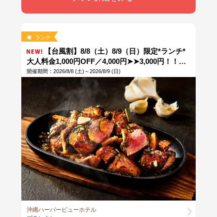
ランチ
【台風割】8/8（土）8/9（日）限定*ランチ*
大人料金1,000円OFF／4,000円➤➤3,000円！！揚
げたて有頭エビのジャンボフライや特製ロースト
開催期間：2026/8/8 (土)～2026/8/9 (日)
ビーフも食べ放題！ ※当日13時まで予約OK！＼
90分制／なはんちゅPAY利用可
沖縄ハーバービューホテル