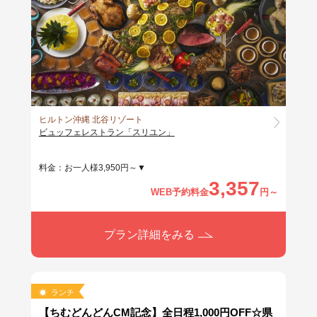
ヒルトン沖縄 北谷リゾート
ビュッフェレストラン「スリユン」
料金：お一人様3,950円～▼
3,357
WEB予約料金
円～
プラン詳細をみる
ランチ
【ちむどんどんCM記念】全日程1,000円OFF☆県