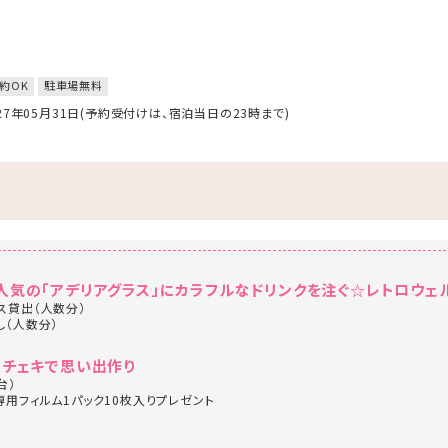
約OK
駐車場無料
027年05月31日(予約受付けは、宿泊当日の23時まで)
人気の「アデリアグラス」にカラフルなドリンクを注ぐ☆レトロウェ
ス貸出（人数分）
し（人数分）
♪チェキで思い出作り
台）
専用フィルム1パック10枚入りプレゼント