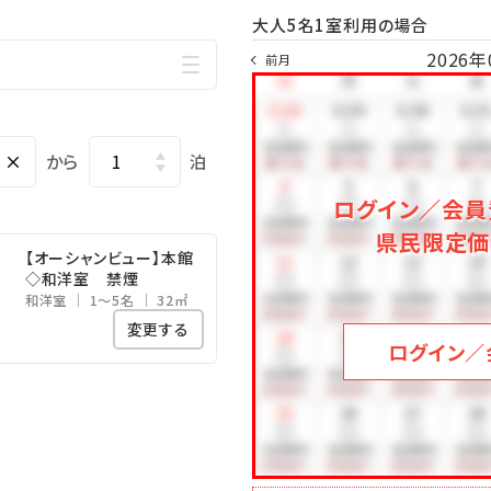
お子様連れのファミリーにもおすすめ
大人5名1室利用の場合
浴室で快適
2026年
前月
ることのできる広々空間。
ることができます！
00／15：00～24：00
×
から
泊
ログイン／会員
県民限定価
に泊まるならみゆきビーチへGO!!
【オーシャンビュー】本館
◇和洋室 禁煙
和洋室
1～5名
32㎡
･☆ﾟ･*:.｡. .｡.:*･☆ﾟ･*:.｡. .｡.:*･☆
変更する
ログイン／