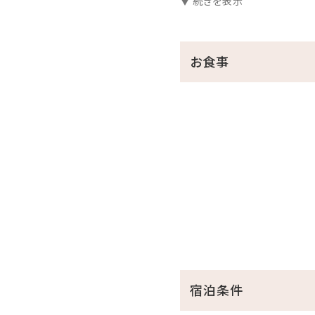
▼ 続きを表示
＼レトロ映えな2大特典／
①昭和レトロな柄が大人気の
レトロな柄のアデリアグラ
お食事
お好きなドリンク1本お渡し
②レトロ映えを狙って♪チェ
チェキ貸出し（お部屋に一
チェキ専用フィルムチェキ専
※アデリアグラス・チェキは
※特典は小学生以上に限り
☆･*:.｡. .｡.:*･☆ﾟ･*:.｡. .｡.:*
■当館のココがおすすめ
□全室オーシャンビュー確約
宿泊条件
□沖縄と言えば海！ホテル