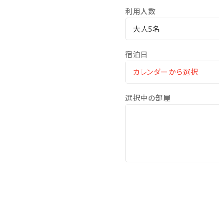
□全室和洋室なので小さな
利用人数
□全室バス・トイレ別！広々
大人5名
□無料の展望大浴場
疲れた身体をのんびり休め
宿泊日
ここからも美しい海を眺め
※ご利用時間…06：00～10：
※温泉ではございません
選択中の部屋
沖縄屈指のリゾート地恩納村
☆･*:.｡. .｡.:*･☆ﾟ･*:.｡. .｡.:*