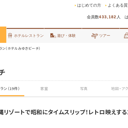
はじめての方
よくある質
会員数
433,182
人 
泊
ホテルレストラン
遊び・体験
ツアー
ラン（ホテルみゆきビーチ）
チ
ラン（19件）
客室
写真
地図・
ア
縄リゾートで昭和にタイムスリップ！レトロ映えする