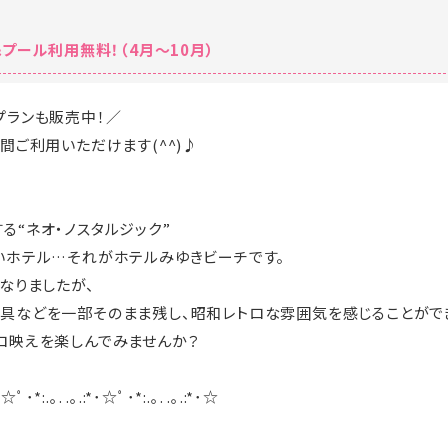
プール利用無料！（4月～10月）
プランも販売中！／
間ご利用いただけます(^^)♪
る“ネオ・ノスタルジック”
いホテル…それがホテルみゆきビーチです。
なりましたが、
具などを一部そのまま残し、昭和レトロな雰囲気を感じることがで
ロ映えを楽しんでみませんか？
･☆ﾟ･*:.｡. .｡.:*･☆ﾟ･*:.｡. .｡.:*･☆