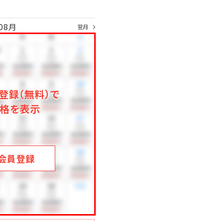
08月
翌月
登録（無料）で
格を表示
会員登録