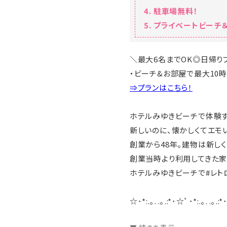
駐車場無料！
プライベートビーチ＆
＼最大6名までOK◎日帰り
・ビーチ&お部屋で最大10時
⇒プランはこちら！
ホテルみゆきビーチで体験す
新しいのに、懐かしくてエモ
創業から48年。建物は新しく
創業当時より利用してきた家
ホテルみゆきビーチで#レト
☆･*:.｡. .｡.:*･☆ﾟ･*:.｡. .｡.:*