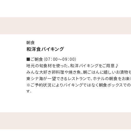
「アデリアグラス」にカラフルなドリンクを注ぐ☆レトロウェルカムド
ス貸出（人数分）
（人数分）
キで思い出作り
台）
朝食
和洋食バイキング
用フィルム1パック10枚入りプレゼント
■ご朝食（07：00～09：00）
地元の旬食材を使った、和洋バイキングをご用意♪
お持ち帰りいただけません。貸出のみです。
みんな大好き卵料理や焼き魚、朝ごはんに嬉しいお漬物も
ます。
東シナ海が一望できるレストランで、ホテルの朝食をお楽
※ご予約状況によりバイキングではなく朝食ボックスで
す。
･☆ﾟ･*:.｡. .｡.:*･☆ﾟ･*:.｡. .｡.:*･☆
！
目の前はプライベートビーチ♪