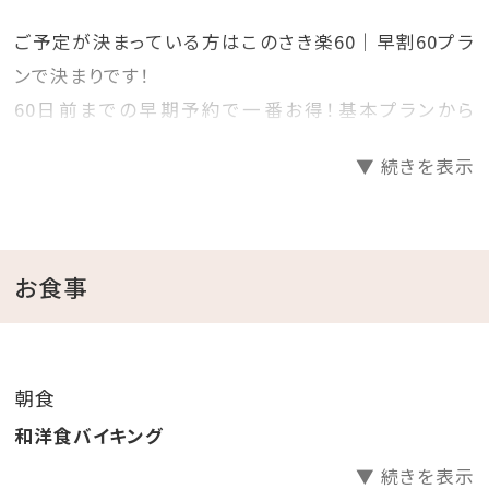
ご予定が決まっている方はこのさき楽60｜早割60プラ
ンで決まりです！
60日前までの早期予約で一番お得！基本プランから
20％OFF！
▼ 続きを表示
プランで迷っているお客様必見の早期割60プランです！
見つけた方は、是非お早めにご予約くださいませ♪
＝＝＝＝＝＝＝＝＝＝＝＝＝＝＝＝＝＝＝＝
お食事
■ご朝食（07：00～09：00）
朝食
地元の旬食材を使った、和洋バイキングをご用意♪
和洋食バイキング
みんな大好き卵料理や焼き魚、朝ごはんに嬉しいお漬
▼ 続きを表示
物も、種類豊富に揃えました！