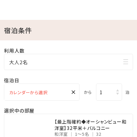
東シナ海が一望できるレストランで、ホテルの朝食をお
楽しみください。
※ご予約状況によりバイキングではなく朝食ボックスで
宿泊条件
のご提供となる場合がございます。
利用人数
■当館のココがおすすめ
大人2名
□全室オーシャンビュー確約！
□沖縄と言えば海！ホテル目の前がプライベートビーチ
宿泊日
♪
×
チェックイン後、お部屋で水着に着替えてビーチへ直
から
泊
行！
選択中の部屋
□ご家族に人気の屋外プールあり
小さなお子様連れのパパママも屋外プールだったら
【最上階確約◆オーシャンビュー和
洋室】32平米＋バルコニー
お楽しみ頂けます♪
和洋室
1～5名
32