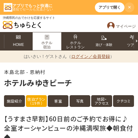
アプリでもっと快適に
×
アプリで開く
通知でセールも見逃さない
沖縄県民のおでかけを応援するサイト
マイページ
ホテル
ホテル
HOME
遊び・体験
ツア
宿泊
レストラン
はいさい！
ゲストさん（
ログイン／会員登録
）
本島北部 - 恩納村
ホテルみゆきビーチ
宿泊プラン
地図・
施設紹介
客室
写真
クチコミ
（19件）
アクセス
【うすまさ早割】60日前のご予約でお得に♪
全室オーシャンビューの沖縄満喫旅◆朝食付
◆