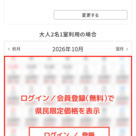
ここからも海の眺めを楽しめます！
※遊泳期間…４月～１０月末迄
変更する
□無料の展望大浴場
マリンスポーツやレジャーで 疲れた身体をのんびり
大人2名1室利用の場合
休めることのできる広々空間。
2026年10月
前月
翌月
ここからも美しい海を眺めることができます！
※ご利用時間…06：00～10：00／15：00～24：00
※温泉ではございません
★☆観光情報☆★
●那覇空港まで、車で約1.5時間
●一度は行ってみたい!美ら海水族館まで、車で約50分
●モンドセレクション受賞作品多数!御菓子御殿「恩納
店」まで、車で約2分
●崖の下に広がるエメラルドの美しい海!万座毛まで、