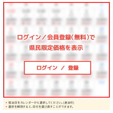
●那覇空港まで、車で約1.5時間
●一度は行ってみたい!美ら海水族館まで、車で約50分
●モンドセレクション受賞作品多数!御菓子御殿「恩納
店」まで、車で約2分
●崖の下に広がるエメラルドの美しい海!万座毛まで、
車で約10分
●ブセナリゾートの海中展望塔まで、車で約15分
●歴代琉球王の居城・首里城まで、車で約60分
宿泊日をカレンダーから選択してください。(連泊可)
選択を解除すると、日付を選び直すことができます。