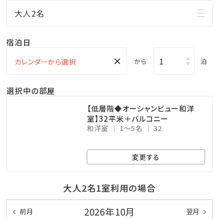
行！
大人2名
□ご家族に人気の屋外プールあり
小さなお子様連れのパパママも屋外プールだったら
宿泊日
お楽しみ頂けます♪
×
から
泊
ここからも海の眺めを楽しめます！
※遊泳期間…４月～１０月末迄
選択中の部屋
□無料の展望大浴場
【低層階◆オーシャンビュー和洋
マリンスポーツやレジャーで 疲れた身体をのんびり
室】32平米＋バルコニー
和洋室
1～5名
32
休めることのできる広々空間。
ここからも美しい海を眺めることができます！
変更する
※ご利用時間…06：00～10：00／15：00～24：00
※温泉ではございません
大人2名1室利用の場合
★☆観光情報☆★
2026年10月
前月
翌月