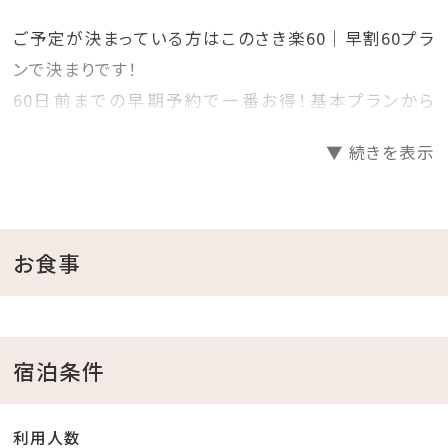
ご予定が決まっている方はこのさき楽60｜早割60プラ
ンで決まりです！
60日前までの早期予約で一番お得！基本プランから
20％OFF！
▼ 続きを表示
プランで迷っているお客様必見の早期割60プランです！
見つけた方は、是非お早めにご予約くださいませ♪
＝＝＝＝＝＝＝＝＝＝＝＝＝＝＝＝＝＝＝＝
お食事
■当館のココがおすすめ
□全室オーシャンビュー確約！
宿泊条件
□沖縄と言えば海！ホテル目の前がプライベートビーチ
♪
利用人数
チェックイン後、お部屋で水着に着替えてビーチへ直