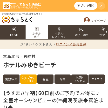
アプリでもっと快適に
×
アプリで開く
通知でセールも見逃さない
沖縄県民のおでかけを応援するサイト
マイページ
ホテル
ホテル
HOME
遊び・体験
ツア
宿泊
レストラン
はいさい！
ゲストさん（
ログイン／会員登録
）
本島北部 - 恩納村
ホテルみゆきビーチ
宿泊プラン
地図・
施設紹介
客室
写真
クチコミ
（19件）
アクセス
【うすまさ早割】60日前のご予約でお得に♪
全室オーシャンビューの沖縄満喫旅◆素泊ま
り◆