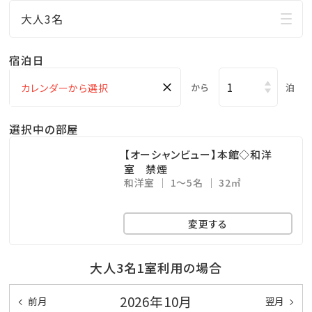
行！
大人3名
□ご家族に人気の屋外プールあり
小さなお子様連れのパパママも屋外プールだったら
宿泊日
お楽しみ頂けます♪
×
から
泊
ここからも海の眺めを楽しめます！
※遊泳期間…４月～１０月末迄
選択中の部屋
□無料の展望大浴場
【オーシャンビュー】本館◇和洋
マリンスポーツやレジャーで 疲れた身体をのんびり
室 禁煙
和洋室
1～5名
32㎡
休めることのできる広々空間。
ここからも美しい海を眺めることができます！
変更する
※ご利用時間…06：00～10：00／15：00～24：00
※温泉ではございません
大人3名1室利用の場合
★☆観光情報☆★
2026年10月
前月
翌月