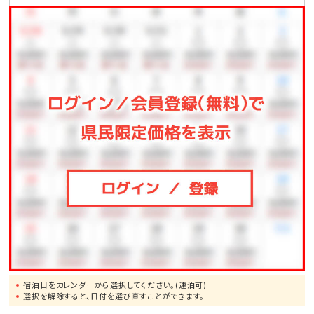
●那覇空港まで、車で約1.5時間
●一度は行ってみたい!美ら海水族館まで、車で約50分
●モンドセレクション受賞作品多数!御菓子御殿「恩納
店」まで、車で約2分
●崖の下に広がるエメラルドの美しい海!万座毛まで、
車で約10分
●ブセナリゾートの海中展望塔まで、車で約15分
●歴代琉球王の居城・首里城まで、車で約60分
宿泊日をカレンダーから選択してください。(連泊可)
選択を解除すると、日付を選び直すことができます。