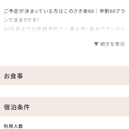
ご予定が決まっている方はこのさき楽60｜早割60プラ
ンで決まりです！
60日前までの早期予約で一番お得！基本プランから
20％OFF！
▼ 続きを表示
プランで迷っているお客様必見の早期割60プランです！
見つけた方は、是非お早めにご予約くださいませ♪
＝＝＝＝＝＝＝＝＝＝＝＝＝＝＝＝＝＝＝＝
お食事
■当館のココがおすすめ
□全室オーシャンビュー確約！
宿泊条件
□沖縄と言えば海！ホテル目の前がプライベートビーチ
♪
利用人数
チェックイン後、お部屋で水着に着替えてビーチへ直