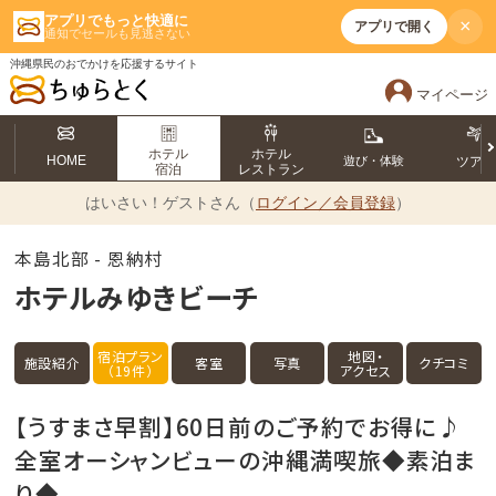
アプリでもっと快適に
×
アプリで開く
通知でセールも見逃さない
沖縄県民のおでかけを応援するサイト
マイページ
ホテル
ホテル
HOME
遊び・体験
ツア
宿泊
レストラン
はいさい！
ゲストさん（
ログイン／会員登録
）
本島北部 - 恩納村
ホテルみゆきビーチ
宿泊プラン
地図・
施設紹介
客室
写真
クチコミ
（19件）
アクセス
【うすまさ早割】60日前のご予約でお得に♪
全室オーシャンビューの沖縄満喫旅◆素泊ま
り◆