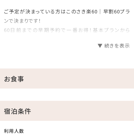
ご予定が決まっている方はこのさき楽60｜早割60プラ
ンで決まりです！
60日前までの早期予約で一番お得！基本プランから
20％OFF！
▼ 続きを表示
プランで迷っているお客様必見の早期割60プランです！
見つけた方は、是非お早めにご予約くださいませ♪
＝＝＝＝＝＝＝＝＝＝＝＝＝＝＝＝＝＝＝＝
お食事
■当館のココがおすすめ
□全室オーシャンビュー確約！
宿泊条件
□沖縄と言えば海！ホテル目の前がプライベートビーチ
♪
利用人数
チェックイン後、お部屋で水着に着替えてビーチへ直