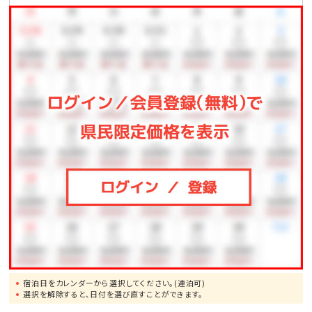
●那覇空港まで、車で約1.5時間
●一度は行ってみたい!美ら海水族館まで、車で約50分
●モンドセレクション受賞作品多数!御菓子御殿「恩納
店」まで、車で約2分
●崖の下に広がるエメラルドの美しい海!万座毛まで、
車で約10分
●ブセナリゾートの海中展望塔まで、車で約15分
●歴代琉球王の居城・首里城まで、車で約60分
宿泊日をカレンダーから選択してください。(連泊可)
選択を解除すると、日付を選び直すことができます。