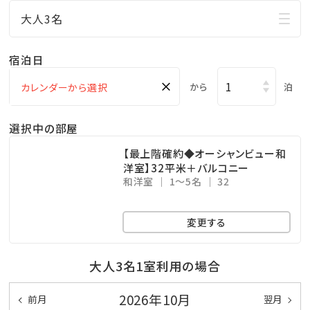
行！
大人3名
□ご家族に人気の屋外プールあり
小さなお子様連れのパパママも屋外プールだったら
宿泊日
お楽しみ頂けます♪
×
から
泊
ここからも海の眺めを楽しめます！
※遊泳期間…４月～１０月末迄
選択中の部屋
□無料の展望大浴場
【最上階確約◆オーシャンビュー和
マリンスポーツやレジャーで 疲れた身体をのんびり
洋室】32平米＋バルコニー
和洋室
1～5名
32
休めることのできる広々空間。
ここからも美しい海を眺めることができます！
変更する
※ご利用時間…06：00～10：00／15：00～24：00
※温泉ではございません
大人3名1室利用の場合
★☆観光情報☆★
2026年10月
前月
翌月