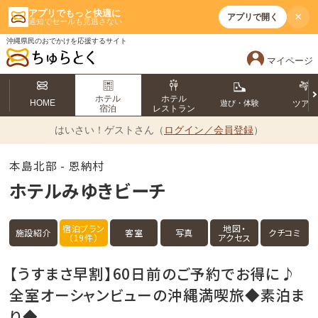
アプリでもっと快適に
×
アプリで開く
通知でセールも見逃さない
沖縄県民のおでかけを応援するサイト
マイページ
ホテル
ホテル
HOME
遊び・体験
ツア
宿泊
レストラン
はいさい！
ゲストさん（
ログイン／会員登録
）
本島北部 - 恩納村
ホテルみゆきビーチ
宿泊プラン
地図・
施設紹介
客室
写真
クチコミ
（19件）
アクセス
【うすまさ早割】60日前のご予約でお得に♪
全室オーシャンビューの沖縄満喫旅◆素泊ま
り◆