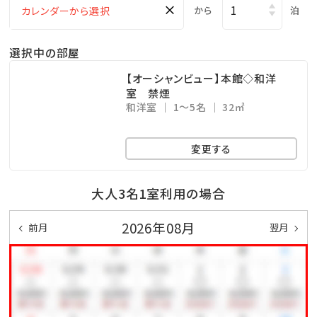
×
から
泊
☆･*:.｡. .｡.:*･☆ﾟ･*:.｡. .｡.:*･☆ﾟ･*:.｡. .｡.:*･☆ﾟ･*:.｡.
選択中の部屋
.｡.:*･☆
【オーシャンビュー】本館◇和洋
室 禁煙
■当館のココがおすすめ
和洋室
1～5名
32㎡
□全室オーシャンビュー確約！
□沖縄と言えば海！ホテル目の前はプライベートビーチ
変更する
♪
□全室和洋室なので小さなお子様連れのファミリーに
大人3名1室利用の場合
もおすすめ
2026年08月
前月
翌月
□全室バス・トイレ別！広々浴室で快適
□無料の展望大浴場
疲れた身体をのんびり休めることのできる広々空間。
ここからも美しい海を眺めることができます！