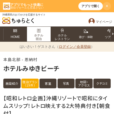
アプリでもっと快適に
×
アプリで開く
通知でセールも見逃さない
沖縄県民のおでかけを応援するサイト
マイページ
ホテル
ホテル
HOME
遊び・体験
ツア
宿泊
レストラン
はいさい！
ゲストさん（
ログイン／会員登録
）
本島北部 - 恩納村
ホテルみゆきビーチ
宿泊プラン
地図・
施設紹介
客室
写真
クチコミ
（19件）
アクセス
【昭和レトロ企画】沖縄リゾートで昭和にタイ
ムスリップ！レトロ映えする2大特典付き【朝食
付】