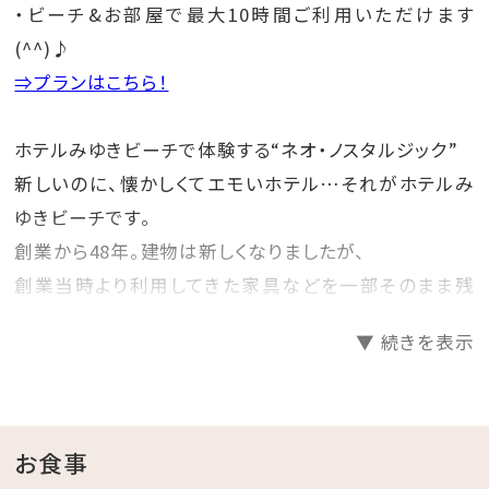
・ビーチ&お部屋で最大10時間ご利用いただけます
(^^)♪
⇒プランはこちら！
ホテルみゆきビーチで体験する“ネオ・ノスタルジック”
新しいのに、懐かしくてエモいホテル…それがホテルみ
ゆきビーチです。
創業から48年。建物は新しくなりましたが、
創業当時より利用してきた家具などを一部そのまま残
し、昭和レトロな雰囲気を感じることができます。
▼ 続きを表示
ホテルみゆきビーチで#レトロ映えを楽しんでみません
か？
☆･*:.｡. .｡.:*･☆ﾟ･*:.｡. .｡.:*･☆ﾟ･*:.｡. .｡.:*･☆ﾟ･*:.｡.
お食事
.｡.:*･☆