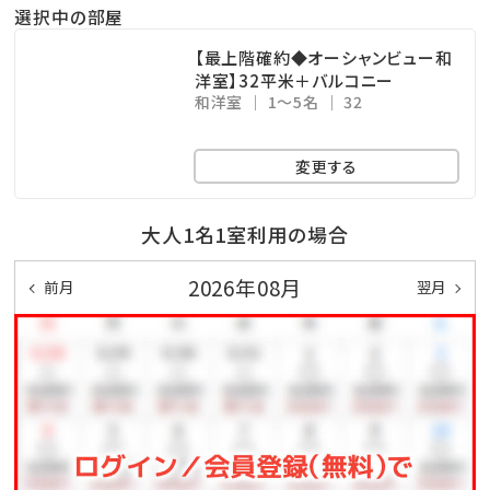
ここからも美しい海を眺めることができます！
選択中の部屋
※ご利用時間…06：00～10：00／15：00～24：00
【最上階確約◆オーシャンビュー和
※温泉ではございません
洋室】32平米＋バルコニー
和洋室
1～5名
32
沖縄屈指のリゾート地恩納村に泊まるならみゆきビー
変更する
チへGO!!
大人1名1室利用の場合
☆･*:.｡. .｡.:*･☆ﾟ･*:.｡. .｡.:*･☆ﾟ･*:.｡. .｡.:*･☆ﾟ･*:.｡.
.｡.:*･☆
2026年08月
前月
翌月