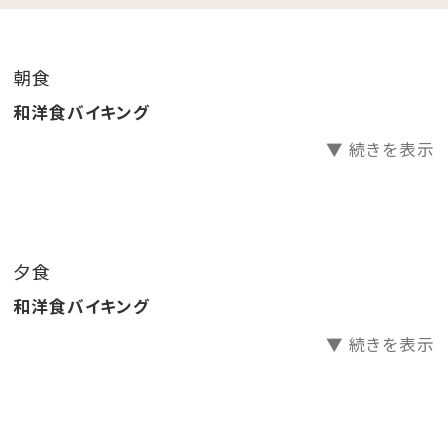
.｡.:*･☆
朝食
＼レトロ映えな2大特典／
和洋食バイキング
①昭和レトロな柄が大人気の「アデリアグラス」にカラフ
▼ 続きを表示
ルなドリンクを注ぐ☆レトロウェルカムドリンク
レトロな柄のアデリアグラス貸出（人数分）
お好きなドリンク1本お渡し（人数分）
②レトロ映えを狙って♪チェキで思い出作り
夕食
チェキ貸出し（お部屋に一台）
和洋食バイキング
チェキ専用フィルムチェキ専用フィルム1パック10枚
入りプレゼント
▼ 続きを表示
※アデリアグラス・チェキはお持ち帰りいただけません。
貸出のみです。