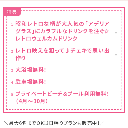
特典
昭和レトロな柄が大人気の「アデリア
グラス」にカラフルなドリンクを注ぐ☆
レトロウェルカムドリンク
レトロな柄のアデリアグラス貸出（人数分）
レトロ映えを狙って♪チェキで思い出
お好きなドリンク1本お渡し（人数分）
作り
※小学生以上の方が対象
チェキ貸出し（お部屋に一台）
大浴場無料！
チェキ専用フィルムチェキ専用フィルム1パック
10枚入りプレゼント
駐車場無料！
プライベートビーチ＆プール利用無料！
（4月～10月）
＼最大6名までOK◎日帰りプランも販売中！／