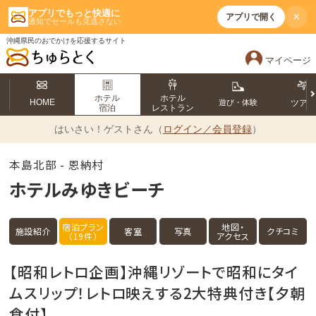
アプリでもっと快適に
×
アプリで開く
通知でセールも見逃さない
沖縄県民のおでかけを応援するサイト
マイページ
ホテル
ホテル
HOME
遊び・体験
ツア
宿泊
レストラン
はいさい！
ゲストさん（
ログイン／会員登録
）
本島北部 - 恩納村
ホテルみゆきビーチ
宿泊プラン
地図・
施設紹介
客室
写真
クチコミ
（19件）
アクセス
【昭和レトロ企画】沖縄リゾートで昭和にタイ
ムスリップ！レトロ映えする2大特典付き【夕朝
食付】