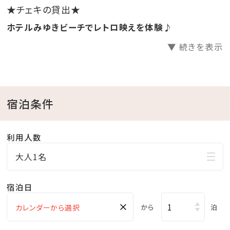
※特典は小学生以上に限ります。
★チェキの貸出★
ホテルみゆきビーチでレトロ映えを体験♪
☆･*:.｡. .｡.:*･☆ﾟ･*:.｡. .｡.:*･☆ﾟ･*:.｡. .｡.:*･☆ﾟ･*:.｡.
▼ 続きを表示
.｡.:*･☆
■当館のココがおすすめ
宿泊条件
□全室オーシャンビュー確約！
□沖縄と言えば海！ホテル目の前はプライベートビーチ
♪
利用人数
□全室和洋室なので小さなお子様連れのファミリーに
大人1名
もおすすめ
□全室バス・トイレ別！広々浴室で快適
宿泊日
□無料の展望大浴場
×
から
泊
疲れた身体をのんびり休めることのできる広々空間。