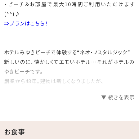
・ビーチ&お部屋で最大10時間ご利用いただけます
(^^)♪
⇒プランはこちら！
ホテルみゆきビーチで体験する“ネオ・ノスタルジック”
新しいのに、懐かしくてエモいホテル…それがホテルみ
ゆきビーチです。
創業から48年。建物は新しくなりましたが、
創業当時より利用してきた家具などを一部そのまま残
▼ 続きを表示
し、昭和レトロな雰囲気を感じることができます。
ホテルみゆきビーチで#レトロ映えを楽しんでみません
か？
お食事
☆･*:.｡. .｡.:*･☆ﾟ･*:.｡. .｡.:*･☆ﾟ･*:.｡. .｡.:*･☆ﾟ･*:.｡.