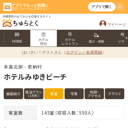
アプリでもっと快適に
×
アプリで開く
通知でセールも見逃さない
沖縄県民のおでかけを応援するサイト
マイページ
ホテル
ホテル
HOME
遊び・体験
ツア
宿泊
レストラン
はいさい！
ゲストさん（
ログイン／会員登録
）
本島北部 - 恩納村
ホテルみゆきビーチ
宿泊プラン
地図・
施設紹介
客室
写真
クチコミ
（19件）
アクセス
客室数
145室（収容人数：550人）