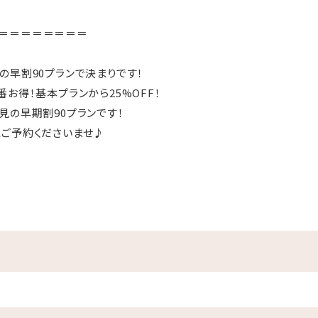
＝＝＝＝＝＝＝＝
の早割90プランで決まりです！
お得！基本プランから25%OFF！
見の早期割90プランです！
ご予約くださいませ♪
＝＝＝＝＝＝＝＝
！
目の前がプライベートビーチ♪
水着に着替えてビーチへ直行！
ルあり
マも屋外プールだったらお楽しみ頂けます♪
めます！