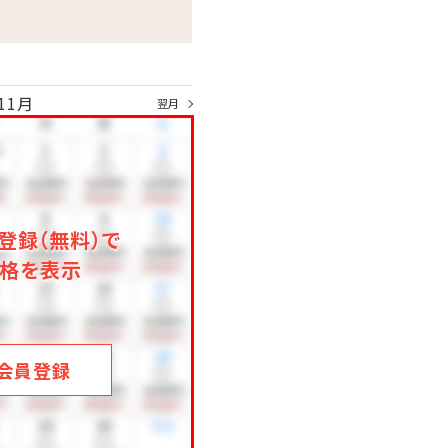
11月
翌月
登録（無料）で
格を表示
会員登録