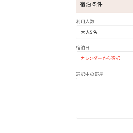
宿泊条件
※遊泳期間…４月～１０月
□無料の展望大浴場
利用人数
マリンスポーツやレジャー
ここからも美しい海を眺め
大人5名
※ご利用時間…06：00～10：
※温泉ではございません
宿泊日
★☆観光情報☆★
●那覇空港まで、車で約1.5
選択中の部屋
●一度は行ってみたい!美ら
●モンドセレクション受賞作
●崖の下に広がるエメラルド
●ブセナリゾートの海中展望
●歴代琉球王の居城・首里城