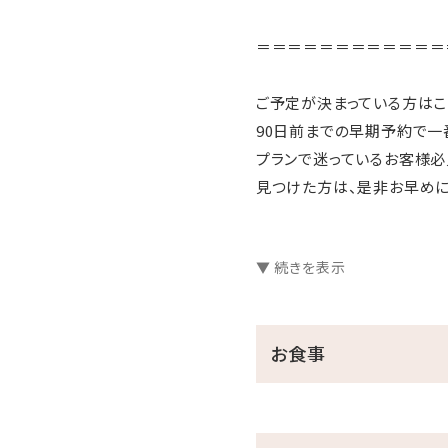
＝＝＝＝＝＝＝＝＝＝＝＝
ご予定が決まっている方はこ
90日前までの早期予約で一番
プランで迷っているお客様必
見つけた方は、是非お早めに
＝＝＝＝＝＝＝＝＝＝＝＝
▼ 続きを表示
■当館のココがおすすめ
□全室オーシャンビュー確約
□沖縄と言えば海！ホテル
お食事
チェックイン後、お部屋で
□ご家族に人気の屋外プー
小さなお子様連れのパパマ
ここからも海の眺めを楽し