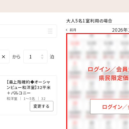
末迄
大人5名1室利用の場合
で 疲れた身体をのんびり休めることのできる広々空間。
2026年
ることができます！
前月
00／15：00～24：00
×
から
泊
ログイン／会員
時間
県民限定価
海水族館まで、車で約50分
【最上階確約◆オーシャ
品多数!御菓子御殿「恩納店」まで、車で約2分
ンビュー和洋室】32平米
＋バルコニー
の美しい海!万座毛まで、車で約10分
和洋室
1～5名
32
塔まで、車で約15分
ログイン／
変更する
まで、車で約60分