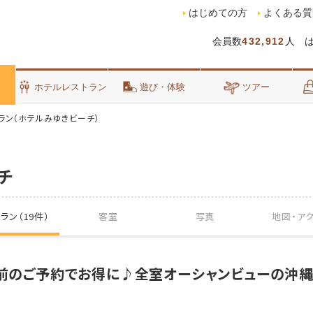
はじめての方
よくある質
会員数
432,912
人 
泊
ホテルレストラン
遊び・体験
ツアー
ラン（ホテルみゆきビーチ）
チ
ラン（19件）
客室
写真
地図・
ア
日前のご予約でお得に♪全室オーシャンビューの沖