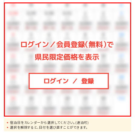
●一度は行ってみたい!美ら海水族館まで、車で約50分
●モンドセレクション受賞作品多数!御菓子御殿「恩納
店」まで、車で約2分
●崖の下に広がるエメラルドの美しい海!万座毛まで、
車で約10分
●ブセナリゾートの海中展望塔まで、車で約15分
●歴代琉球王の居城・首里城まで、車で約60分
宿泊日をカレンダーから選択してください。(連泊可)
選択を解除すると、日付を選び直すことができます。