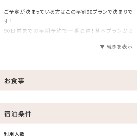
ご予定が決まっている方はこの早割90プランで決まりで
す！
90日前までの早期予約で一番お得！基本プランから
25%OFF！
▼ 続きを表示
プランで迷っているお客様必見の早期割90プランです！
見つけた方は、是非お早めにご予約くださいませ♪
＝＝＝＝＝＝＝＝＝＝＝＝＝＝＝＝＝＝＝＝
お食事
■当館のココがおすすめ
□全室オーシャンビュー確約！
□沖縄と言えば海！ホテル目の前がプライベートビーチ
宿泊条件
♪
チェックイン後、お部屋で水着に着替えてビーチへ直
利用人数
行！