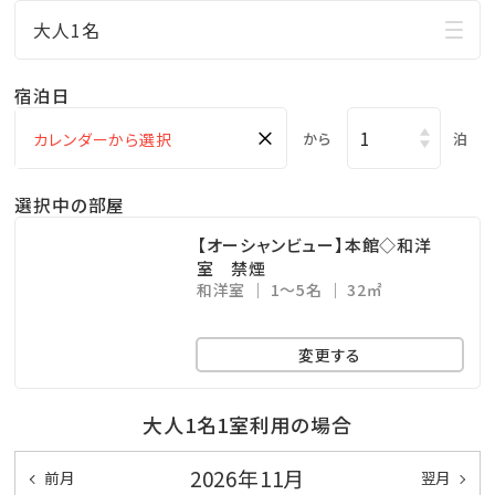
□ご家族に人気の屋外プールあり
大人1名
小さなお子様連れのパパママも屋外プールだったら
お楽しみ頂けます♪
宿泊日
ここからも海の眺めを楽しめます！
×
から
泊
※遊泳期間…４月～１０月末迄
□無料の展望大浴場
選択中の部屋
マリンスポーツやレジャーで 疲れた身体をのんびり
【オーシャンビュー】本館◇和洋
休めることのできる広々空間。
室 禁煙
和洋室
1～5名
32㎡
ここからも美しい海を眺めることができます！
※ご利用時間…06：00～10：00／15：00～24：00
変更する
※温泉ではございません
大人1名1室利用の場合
★☆観光情報☆★
●那覇空港まで、車で約1.5時間
2026年11月
前月
翌月