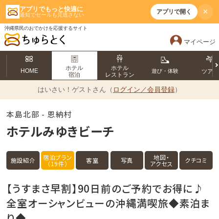
アプリでもっと快適に
×
アプリで開く
通知でセールも見逃さない
沖縄県民のおでかけを応援するサイト
マイページ
ホテル
ホテル
HOME
遊び・体験
ツア
宿泊
レストラン
はいさい！
ゲストさん（
ログイン／会員登録
）
本島北部 - 恩納村
ホテルみゆきビーチ
宿泊プラン
地図・
施設紹介
客室
写真
クチコミ
（19件）
アクセス
【うすまさ早割】90日前のご予約でお得に♪
全室オーシャンビューの沖縄満喫旅◆素泊ま
り◆