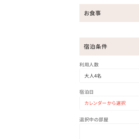
①昭和レトロな柄が大人気の
お食事
レトロな柄のアデリアグラ
お好きなドリンク1本お渡し
②レトロ映えを狙って♪チェ
チェキ貸出し（お部屋に一
宿泊条件
チェキ専用フィルムチェキ専
利用人数
※アデリアグラス・チェキは
※特典は小学生以上に限り
大人4名
☆･*:.｡. .｡.:*･☆ﾟ･*:.｡. .｡.:*
宿泊日
■当館のココがおすすめ
□全室オーシャンビュー確約
選択中の部屋
□沖縄と言えば海！ホテル
□全室和洋室なので小さな