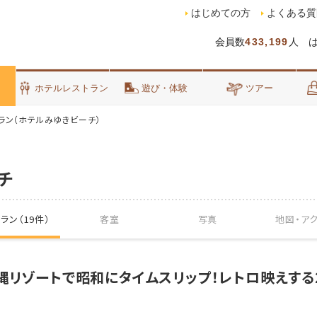
はじめての方
よくある質
会員数
433,199
人 
泊
ホテルレストラン
遊び・体験
ツアー
ラン（ホテルみゆきビーチ）
チ
ラン（19件）
客室
写真
地図・
ア
縄リゾートで昭和にタイムスリップ！レトロ映えする