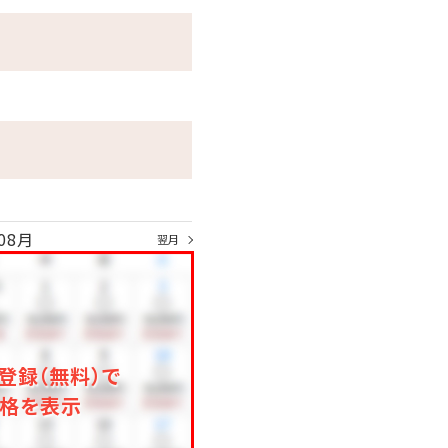
リンク
08月
翌月
登録（無料）で
格を表示