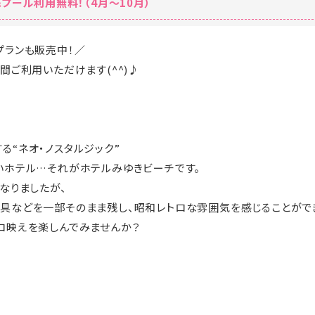
プール利用無料！（4月～10月）
プランも販売中！／
間ご利用いただけます(^^)♪
る“ネオ・ノスタルジック”
いホテル…それがホテルみゆきビーチです。
なりましたが、
具などを一部そのまま残し、昭和レトロな雰囲気を感じることがで
ロ映えを楽しんでみませんか？
･☆ﾟ･*:.｡. .｡.:*･☆ﾟ･*:.｡. .｡.:*･☆