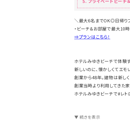
プライベートビーチ＆
＼最大6名までOK◎日帰り
・ビーチ&お部屋で最大10時
⇒プランはこちら！
ホテルみゆきビーチで体験す
新しいのに、懐かしくてエモ
創業から48年。建物は新しく
創業当時より利用してきた家
ホテルみゆきビーチで#レト
☆･*:.｡. .｡.:*･☆ﾟ･*:.｡. .｡.:*
▼ 続きを表示
＼レトロ映えな2大特典／