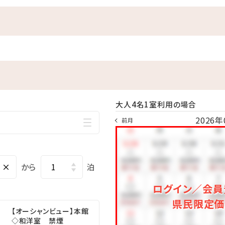
「アデリアグラス」にカラフルなドリンクを注ぐ☆レトロウェルカムド
ス貸出（人数分）
（人数分）
キで思い出作り
台）
用フィルム1パック10枚入りプレゼント
大人4名1室利用の場合
お持ち帰りいただけません。貸出のみです。
2026年
ます。
前月
･☆ﾟ･*:.｡. .｡.:*･☆ﾟ･*:.｡. .｡.:*･☆
×
から
泊
ログイン／会員
！
県民限定価
目の前はプライベートビーチ♪
【オーシャンビュー】本館
お子様連れのファミリーにもおすすめ
◇和洋室 禁煙