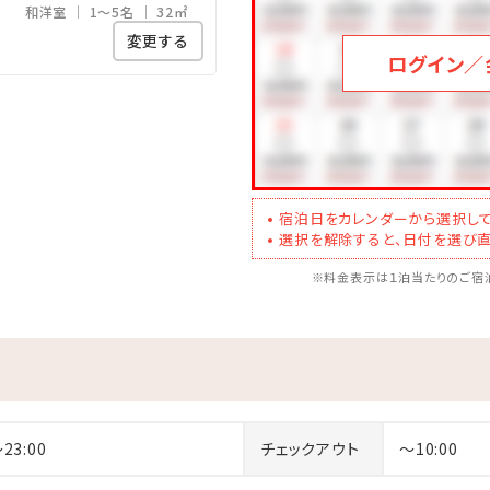
和洋室
1～5名
32㎡
浴室で快適
変更する
ログイン／
ることのできる広々空間。
ることができます！
00／15：00～24：00
宿泊日をカレンダーから選択して
に泊まるならみゆきビーチへGO!!
選択を解除すると、日付を選び直
※料金表示は１泊当たりのご宿泊
･☆ﾟ･*:.｡. .｡.:*･☆ﾟ･*:.｡. .｡.:*･☆
～23:00
チェックアウト
～10:00