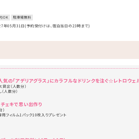
約OK
駐車場無料
027年05月31日(予約受付けは、宿泊当日の23時まで)
人気の「アデリアグラス」にカラフルなドリンクを注ぐ☆レトロウェ
ス貸出（人数分）
し（人数分）
♪チェキで思い出作り
台）
専用フィルム1パック10枚入りプレゼント