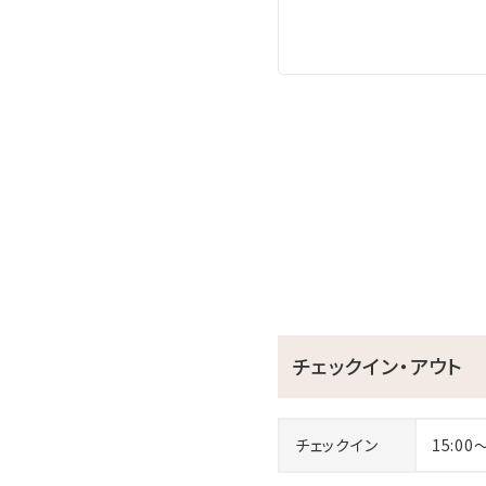
□全室バス・トイレ別！広々
□無料の展望大浴場
疲れた身体をのんびり休め
ここからも美しい海を眺め
※ご利用時間…06：00～10：
※温泉ではございません
沖縄屈指のリゾート地恩納村
☆･*:.｡. .｡.:*･☆ﾟ･*:.｡. .｡.:*
チェックイン・アウト
チェックイン
15:00