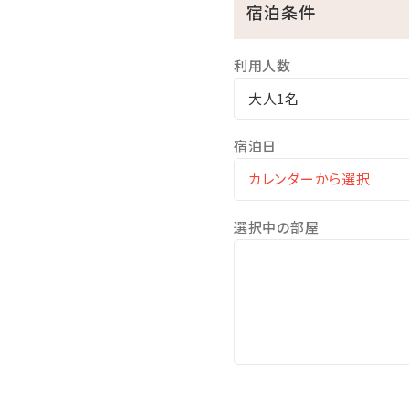
宿泊条件
ここからも海の眺めを楽し
※遊泳期間…４月～１０月
利用人数
□無料の展望大浴場
マリンスポーツやレジャー
大人1名
ここからも美しい海を眺め
※ご利用時間…06：00～10：
宿泊日
※温泉ではございません
★☆観光情報☆★
選択中の部屋
●那覇空港まで、車で約1.5
●一度は行ってみたい!美ら
●モンドセレクション受賞作
●崖の下に広がるエメラルド
●ブセナリゾートの海中展望
●歴代琉球王の居城・首里城