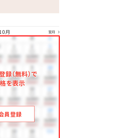
10月
翌月
登録（無料）で
格を表示
会員登録