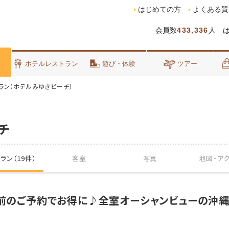
はじめての方
よくある質
会員数
433,336
人 
泊
ホテルレストラン
遊び・体験
ツアー
ラン（ホテルみゆきビーチ）
チ
ラン（19件）
客室
写真
地図・
ア
日前のご予約でお得に♪全室オーシャンビューの沖