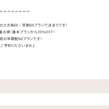
＝＝＝＝＝＝＝＝
のさき楽60｜早割60プランで決まりです！
お得！基本プランから20％OFF！
見の早期割60プランです！
ご予約くださいませ♪
＝＝＝＝＝＝＝＝
！
目の前がプライベートビーチ♪
水着に着替えてビーチへ直行！
ルあり
マも屋外プールだったらお楽しみ頂けます♪