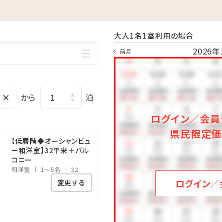
めます！
末迄
大人1名1室利用の場合
2026年
で 疲れた身体をのんびり休めることのできる広々空間。
前月
ることができます！
00／15：00～24：00
×
から
泊
ログイン／会員
県民限定価
時間
【低層階◆オーシャンビュ
海水族館まで、車で約50分
ー和洋室】32平米＋バル
コニー
品多数!御菓子御殿「恩納店」まで、車で約2分
和洋室
1～5名
32
の美しい海!万座毛まで、車で約10分
ログイン／
変更する
塔まで、車で約15分
まで、車で約60分