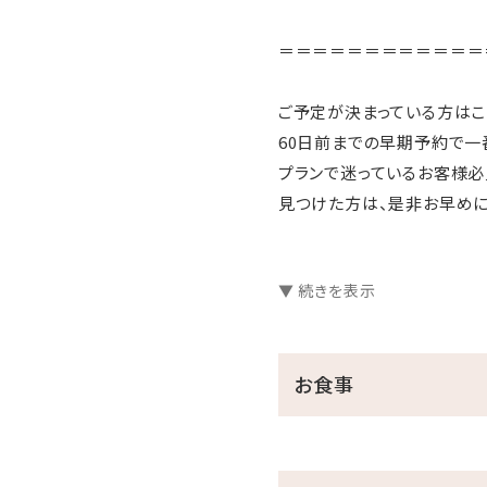
＝＝＝＝＝＝＝＝＝＝＝＝
ご予定が決まっている方はこ
60日前までの早期予約で一番
プランで迷っているお客様必
見つけた方は、是非お早めに
＝＝＝＝＝＝＝＝＝＝＝＝
▼ 続きを表示
■当館のココがおすすめ
□全室オーシャンビュー確約
お食事
□沖縄と言えば海！ホテル
チェックイン後、お部屋で
□ご家族に人気の屋外プー
小さなお子様連れのパパマ