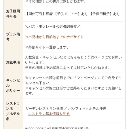
※その他割引との併用は致しかねます。
お子様同
【同伴可否】可能 【子供メニュー】あり 【子供用椅子】あり
伴可否
＼バス・モノレール公共機関推奨／
プラン備
⇒出発地から目的地までのナビサイト
考
※外部サイトへ遷移します。
人数変更・キャンセルなどはちゅらとく予約ページにてお願い
注意事項
いたします。
当日の増員は予約状況によっては対応いたしかねます。
※キャンセルの際は前日までに「マイページ」にてご自身でキ
キャンセ
ャンセル下さい。
ル
※キャンセルの際には必ずご連絡をくださいますようお願いし
ポリシー
ます。
レストラ
ン名
ガーデンレストラン竜潭 ／ パシフィックホテル沖縄
／ホテル
レストラン基本情報を見る
名