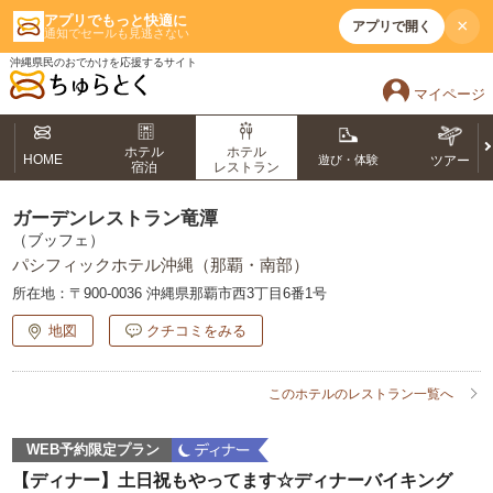
アプリでもっと快適に
×
アプリで開く
通知でセールも見逃さない
沖縄県民のおでかけを応援するサイト
マイページ
ホテル
ホテル
HOME
遊び・体験
ツアー
宿泊
レストラン
ガーデンレストラン竜潭
（ブッフェ）
パシフィックホテル沖縄（那覇・南部）
所在地：
〒900-0036 沖縄県那覇市西3丁目6番1号
地図
クチコミをみる
このホテルのレストラン一覧へ
WEB予約限定プラン
【ディナー】土日祝もやってます☆ディナーバイキング