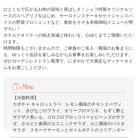
ひとくちで広がるお肉の旨味と香ばしさ！シェフ特製オリジナルソ
ースのスペアリブをはじめ、サーロインステーキやケイジャンスパ
イスの野菜ブロシェットなど、食欲をそそる本格BBQメニューが勢
ぞろい！
ホテルクオリティの焼き加減と味わいを、心ゆくまでご堪能いただ
けます。
時間制限もございませんので、ご家族やご友人・職場のお集まりに
も、ゆっくり会話を楽しみながらお食事をお楽しみいただけます。
ぜひガーデンレストラン竜潭で、にぎやかで大満足なディナータイ
ムをお過ごしください。
【冷製料理】
カボチャ キャロットラペ レモン風味のチキンスーヴィ
ット、きびなごのフライ、オリーブのマリネ、もずく酢と
ザクザク長いも、ゴロゴロブロッコリーとビーンズのサラ
ダ、小エビと春雨のエスニックサラダ、カニ風味のパスタ
サラダ、スモークサーモンとボイルポテトのコリアンダー
ソース