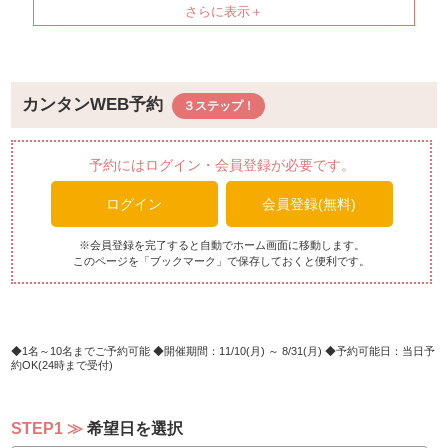
【サラダ】グリーンサラダ、コーン、人参、ポテトサラ
ダ、水菜、プチトマト
【温製料理】ケイジャンシーフード、タンドリーチキン、
チャーハン、べーコンクリームパスタ、日替わり中華
カンタンWEB予約
【オープンキッチン】
天婦羅：海老、サツマイモ
その他：ピザ、白身魚フライ
予約にはログイン・会員登録が必要です。
【ライブキッチン】
ログイン
会員登録(無料)
サーロインステーキ、スペアリブ、骨付きソーセージ
【その他】
※会員登録を完了すると自動でホーム画面に移動します。
このページを「ブックマーク」で保存しておくと便利です。
レッドカレー、ミックスカレー、テビチ、冷やし担々麺
※メニュー内容は予告なく変更する場合がございます。
1名～10名までご予約可能
開催期間：11/10(月) ～ 8/31(月)
予約可能日：当日予
約OK(24時まで受付)
STEP1
希望日を選択