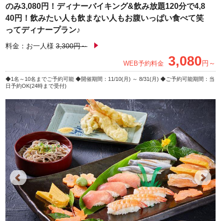
のみ3,080円！ディナーバイキング&飲み放題120分で4,8
40円！飲みたい人も飲まない人もお腹いっぱい食べて笑
ってディナープラン♪
料金：お一人様
3,300円～
3,080
円～
WEB予約料金
1名～10名までご予約可能
開催期間：11/10(月) ～ 8/31(月)
ご予約可能期間：当
日予約OK(24時まで受付)
Previous
Next