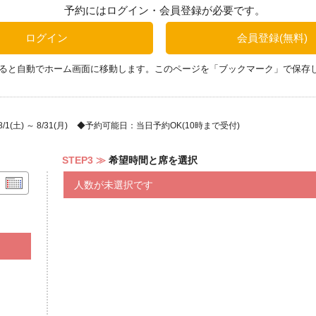
お気軽にご利用ください♪
ミニトマト 他
予約にはログイン・会員登録が必要です。
～冷製～
ログイン
会員登録(無料)
豚しゃぶ
炙りカツオ
ると自動でホーム画面に移動します。このページを「ブックマーク」で保存
～キッズコーナー～
エビフライ
チキンナゲット
(土) ～ 8/31(月)
予約可能日：当日予約OK(10時まで受付)
たこちゃんウィンナー
ナポリタン
STEP3
希望時間と席を選択
スマイルポテト
照り焼きミートボール
人数が未選択です
チキンライス
洋風ミックス野菜
※一例です
～オープンキッチン 鉄板メニュー
☆オープンキッチンで毎日
牛肩ロースカットステーキを
焼きたてでご用意しております！