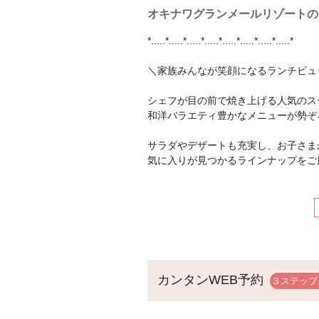
オキナワグランメールリゾートの
*.....*.....*.....*.....*.....*.....*.....*.....*
＼家族みんなが笑顔になるランチビュ
シェフが目の前で焼き上げる人気のス
和洋バラエティ豊かなメニューが勢ぞ
サラダやデザートも充実し、お子さま
気に入りが見つかるラインナップをご
ソフトクリームコーナーでは、お好み
パフェ作りも楽しめます♪
ご家族やご友人とのお食事はもちろん
もぜひご利用ください。
カンタンWEB予約
*.....*.....*.....*.....*.....*.....*.....*.....*
駐車場は無料でお停めいただけますの