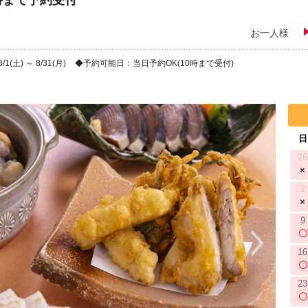
時まで予約受付
お一人様
(土) ～ 8/31(月)
予約可能日：当日予約OK(10時まで受付)
日
26
2
9
16
23