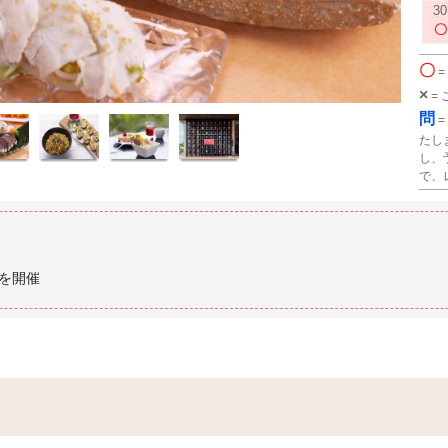
30
〇
=
×
=
問
=
たし
し、
で、