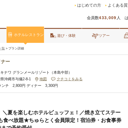
はじめての方
よくある質
会員数
433,009
人 
ホテルレストラン
泊
遊び・体験
ツアー
一覧
>
プラン詳細
イナー
オキナワ グランメールリゾート（本島中部）
県沖縄市与儀2-8-1
地図
クチコミをみる
ンチ 2,800円 ディナー 3,300円
】＼夏を楽しむホテルビュッフェ！／焼き立てステー
も食べ放題★ちゅらとく会員限定！宿泊券・お食事券