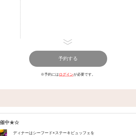
■ステーキソース■
クリーミーブラックペッパー
ガーリックオニオン など
☆お好みのソースでお召し上がり
～ソフトクリーム～
・バニラソフトクリーム
他3種類
フレークやちんすこうなどのトッ
～デザート～
※予約には
ログイン
が必要です。
プチケーキ 各種
プリン
フルーツ3種
※仕入れ状況により料理内容を変更
めご了承くださいませ。
※当社では、厨房内の調理器具等は
材料7品目（えび、かに、小麦、そ
催中★☆
食材を同一の環境で調理しておりま
ディナーはシーフード×ステーキビュッフェを