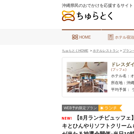
沖縄県民のおでかけを応援するサイト
HOME
ホテル宿
ちゅらとくHOME
>
ホテルレストラン
>
プラン
ドレスダ
(ブッフェ)
ホテル名：
所在地：
沖縄
平均予算：
ラ
WEB予約限定プラン
【8月ランチビュッフェ
キとひんやりソフトクリーム