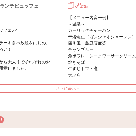
ランチビュッフェ
【メニュー内容一例】
～温製～
ッフェ♪／
ガーリックチャーハン
干焼蝦仁（ガンシャオシャーレン）
テーキ食べ放題をはじめ、
四川風 島豆腐麻婆
ろい！
チャンプルー
魚ポワレ シークワーサークリーム
から大人までそれぞれのお
焼きそば
用意しました。
牛すじトマト煮
天ぷら
のトッピングでオリジナル
バター醤油ポテト
琉球おでん
カレー
、女子会やお祝いランチに
沖縄そば
～サラダ～
ミックスサラダ
バジルパスタサラダ
で
トマトパスタサラダ