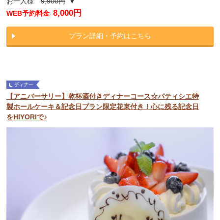
お一人様
9,900円
▼
8,000円
WEB予約料金
プラン詳細・予約はこちら
【アニバーサリー】乾杯酒付きディナーコース☆パティシエ特
製ホールケーキ＆記念日プラン限定花束付き！心に残る記念日
をHIYORIで♪