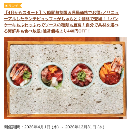
【4月からスタート】＼時間無制限＆県民価格でお得♪／リニュ
ーアルしたランチビュッフェがちゅらとく価格で登場！！パン
ケーキもふわっふわでソースの種類も豊富！自分で具材を選べ
る海鮮丼も食べ放題♪通常価格より440円OFF！
開催期間：2026年4月1日 (水) ～ 2026年12月31日 (木)