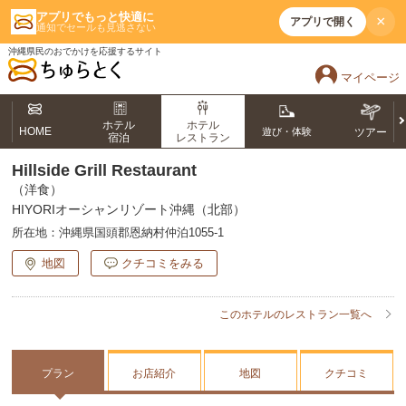
アプリでもっと快適に
×
アプリで開く
通知でセールも見逃さない
沖縄県民のおでかけを応援するサイト
マイページ
ホテル
ホテル
HOME
遊び・体験
ツアー
宿泊
レストラン
Hillside Grill Restaurant
（洋食）
HIYORIオーシャンリゾート沖縄（北部）
所在地：
沖縄県国頭郡恩納村仲泊1055-1
地図
クチコミをみる
このホテルのレストラン一覧へ
プラン
お店紹介
地図
クチコミ