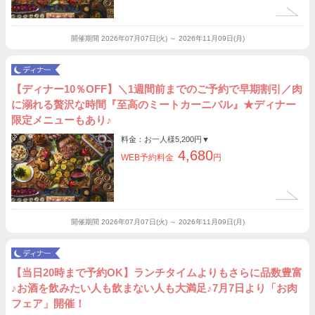
開催期間
2026年07月07日(火) ～ 2026年11月09日(月)
【ディナー10％OFF】＼1週間前までのご予約で早期割引／肉
に溺れる贅沢な時間『至高のミートカーニバル』★ディナー
限定メニューもあり♪
料金：お一人様
5,200円
▼
4,680
WEB予約料金
円
開催期間
2026年07月07日(火) ～ 2026年11月09日(月)
【当日20時まで予約OK】ランチタイムよりもさらに品数豊富
♪お酒を飲みたい人も飲まない人も大満足♪7月7日より「お肉
フェア」開催！