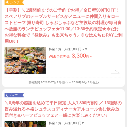
【早割】＼1週間前までのご予約でお得／全日程500円OFF！
スペアリブのテーブルサービスがメニューに仲間入り★ロー
ストビーフ 握り寿司 しゃぶしゃぶなど主役級の料理が毎日食
べ放題のランチビュッフェ★11:30／13:30予約限定★今だけ
お得な料金で『昼飲み』も出来ちゃう♪ ※なはんちゅPAYご利
用OK！
料金：お一人様
3,800円～
▼
3,300
WEB予約料金
円～
開催期間
2026年07月12日(日) ～ 2026年10月31日(土)
＼6周年の感謝を込めて平日限定 大人1,800円割引／ 13種類の
旨み溢れる本格シュラスコディナー★アルコール含む飲み放
題付き&ハーフビュッフェと一緒にお楽しみください♪
料金：お一人様
8,800円
▼