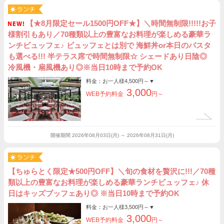
【★8月限定セール1500円OFF★】＼時間無制限!!!!!お子
様割引もあり／70種類以上の豊富なお料理が楽しめる豪華ラ
ンチビュッフェ♪ ビュッフェとは別で 海鮮丼or本日のパスタ
も選べる!!! 半テラス席で時間無制限☆ シェードあり日陰◎
冷風機・扇風機あり◎※当日10時まで予約OK
料金：お一人様
4,500円～
▼
3,000
WEB予約料金
円～
開催期間
2026年08月03日(月) ～ 2026年08月31日(月)
【ちゅらとく限定★500円OFF】＼旬の食材を贅沢に!!!／70種
類以上の豊富なお料理が楽しめる豪華ランチビュッフェ♪ 休
日はキッズブッフェあり◎ ※当日10時まで予約OK
料金：お一人様
3,500円～
▼
3,000
WEB予約料金
円～