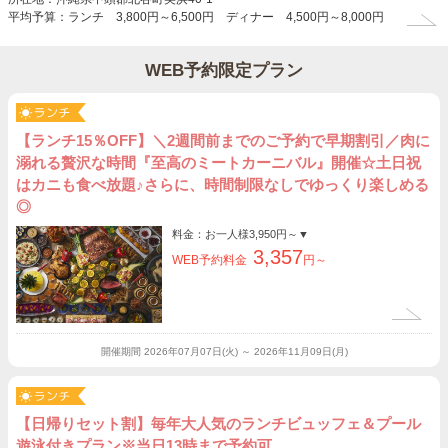
平均予算：ランチ 3,800円～6,500円 ディナー 4,500円～8,000円
WEB予約限定プラン
【ランチ15％OFF】＼2週間前までのご予約で早期割引／肉に
溺れる贅沢な時間『至高のミートカーニバル』開催☆土日祝
はカニも食べ放題♪さらに、時間制限なしでゆっくり楽しめる
◎
料金：お一人様
3,950円～
▼
3,357
WEB予約料金
円～
開催期間
2026年07月07日(火) ～ 2026年11月09日(月)
【日帰りセット割】毎年大人気のランチビュッフェ＆プール
遊泳付きプラン※当日13時まで予約可