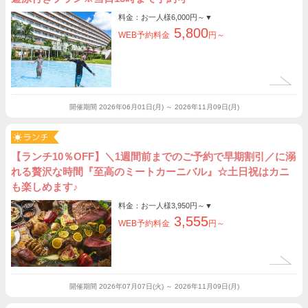
料金：お一人様
6,000円～
▼
5,800
WEB予約料金
円～
開催期間
2026年06月01日(月) ～ 2026年11月09日(月)
【ランチ10％OFF】＼1週間前までのご予約で早期割引／に溺
れる贅沢な時間『至高のミートカーニバル』☆土日祝はカニ
も楽しめます♪
料金：お一人様
3,950円～
▼
3,555
WEB予約料金
円～
開催期間
2026年07月07日(火) ～ 2026年11月09日(月)