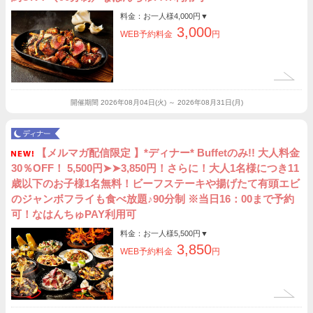
料金：お一人様
4,000円
▼
3,000
WEB予約料金
円
開催期間
2026年08月04日(火) ～ 2026年08月31日(月)
【メルマガ配信限定 】*ディナー* Buffetのみ!! 大人料金
30％OFF！ 5,500円➤➤3,850円！さらに！大人1名様につき11
歳以下のお子様1名無料！ビーフステーキや揚げたて有頭エビ
のジャンボフライも食べ放題♪90分制 ※当日16：00まで予約
可！なはんちゅPAY利用可
料金：お一人様
5,500円
▼
3,850
WEB予約料金
円