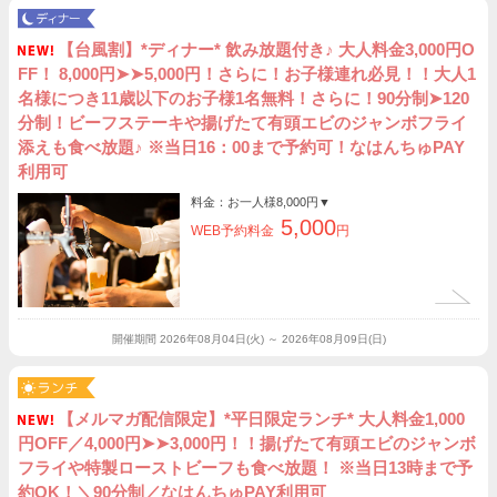
【台風割】*ディナー* 飲み放題付き♪ 大人料金3,000円O
FF！ 8,000円➤➤5,000円！さらに！お子様連れ必見！！大人1
名様につき11歳以下のお子様1名無料！さらに！90分制➤120
分制！ビーフステーキや揚げたて有頭エビのジャンボフライ
添えも食べ放題♪ ※当日16：00まで予約可！なはんちゅPAY
利用可
料金：お一人様
8,000円
▼
5,000
WEB予約料金
円
開催期間
2026年08月04日(火) ～ 2026年08月09日(日)
【メルマガ配信限定】*平日限定ランチ* 大人料金1,000
円OFF／4,000円➤➤3,000円！！揚げたて有頭エビのジャンボ
フライや特製ローストビーフも食べ放題！ ※当日13時まで予
約OK！＼90分制／なはんちゅPAY利用可