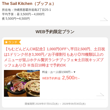
The Sail Kitchen（ブッフェ）
所在地：沖縄県那覇市前島3丁目25-1
平均予算：昼 3,500円～4,000円
夜 5,500円〜6,500円
WEB予約限定プラン
【ちむどんどんCM記念】1,000円OFF＼平日2,500円、土日祝
は1ドリンク付き3,300円／お子様割引もあり◎70種類以上の
メニューが並ぶホテル贅沢ランチブッフェ★土日祝キッズブ
ッフェあり◎ ※当日10時まで予約OK
料金：お一人様
3,500円～
▼
2,500
WEB予約料金
円～
開催期間
2026年07月01日(水) ～ 2026年09月30日(水)