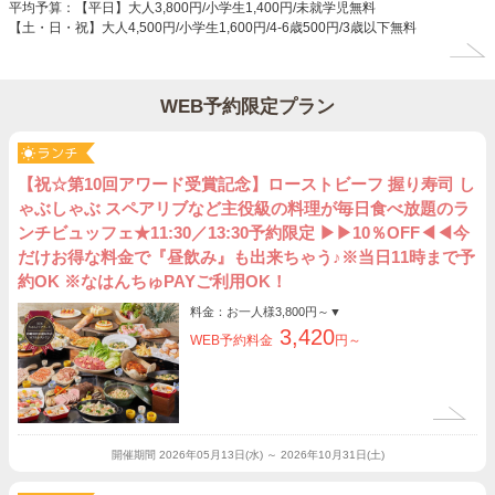
平均予算：【平日】大人3,800円/小学生1,400円/未就学児無料
【土・日・祝】大人4,500円/小学生1,600円/4-6歳500円/3歳以下無料
WEB予約限定プラン
【祝☆第10回アワード受賞記念】ローストビーフ 握り寿司 し
ゃぶしゃぶ スペアリブなど主役級の料理が毎日食べ放題のラ
ンチビュッフェ★11:30／13:30予約限定 ▶▶10％OFF◀◀今
だけお得な料金で『昼飲み』も出来ちゃう♪※当日11時まで予
約OK ※なはんちゅPAYご利用OK！
料金：お一人様
3,800円～
▼
3,420
WEB予約料金
円～
開催期間
2026年05月13日(水) ～ 2026年10月31日(土)