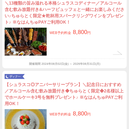
＼13種類の旨み溢れる本格シュラスコディナー／アルコール
含む飲み放題付き&ハーフビュッフェと一緒にお楽しみくださ
い♪ちゅらとく限定★乾杯用スパークリングワインをプレゼン
ト♪ ※なはんちゅPAYご利用OK！
8,800
WEB予約料金
円
開催期間
2024年08月02日(金) ～ 2026年08月31日(月)
【シュラスコ◎アニバーサリープラン】＼記念日におすすめ
／アルコール含む飲み放題付き◆ちゅらとく限定◆2名様以上
でホールケーキ3号を無料プレゼント♪ ※なはんちゅPAYご利
用OK！
8,800
WEB予約料金
円