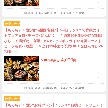
開催期間
2026年05月13日(水) ～ 2027年03月31日(水)
【ちゅらとく限定!!*時間無制限*】*平日ランチ* ＼背徳のミー
トフェア★肉×チーズ×にんにく！／ 通常90分制➤➤時間制限
なし！！揚げたて有頭エビのジャンボフライや特製ロースト
ビーフも食べ放題♪ ※当日13時まで予約OK！なはんちゅPA
Y利用可
4,000
WEB予約料金
円
開催期間
2026年05月21日(木) ～ 2026年08月31日(月)
【ちゅらとく限定*お得プラン】*ランチ* 背徳ミートフェア！