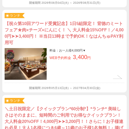
開催期間
2026年08月04日(火) ～ 2026年08月31日(月)
【祝☆第10回アワード受賞記念】1日5組限定！ 背徳のミート
フェア★肉×チーズ×にんにく！ ＼ 大人料金15%OFF！／4,00
0円➤➤3,400円！ ※当日13時まで予約OK！なはんちゅPAY利
用可
料金：お一人様
4,000円
▼
3,400
WEB予約料金
円
開催期間
2026年05月13日(水) ～ 2027年04月30日(金)
＼土日祝限定／【クイックプラン*60分制*】*ランチ* 美味し
さはそのままに、短時間のご利用でお得なクイックプラン！
大人料金20%OFF！4,000円➤➤3,200円！！さらに！お子様連
れ必見！大人1名様につき6歳～11歳のお子様1名無料！♪ 揚げ