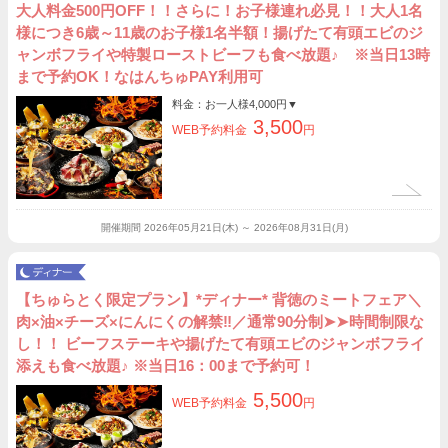
大人料金500円OFF！！さらに！お子様連れ必見！！大人1名
様につき6歳～11歳のお子様1名半額！揚げたて有頭エビのジ
ャンボフライや特製ローストビーフも食べ放題♪ ※当日13時
まで予約OK！なはんちゅPAY利用可
料金：お一人様
4,000円
▼
3,500
WEB予約料金
円
開催期間
2026年05月21日(木) ～ 2026年08月31日(月)
【ちゅらとく限定プラン】*ディナー* 背徳のミートフェア＼
肉×油×チーズ×にんにくの解禁‼︎／通常90分制➤➤時間制限な
し！！ ビーフステーキや揚げたて有頭エビのジャンボフライ
添えも食べ放題♪ ※当日16：00まで予約可！
5,500
WEB予約料金
円