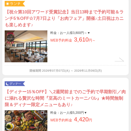
【祝☆第10回アワード受賞記念】当日13時まで予約可能＆ラ
ンチ5％OFF☆7月7日より「お肉フェア」開催♪土日祝はカニ
も楽しめます♪
料金：お一人様
3,800円～
▼
3,610
WEB予約料金
円～
開催期間
2026年07月07日(火) ～ 2026年11月09日(月)
【ディナー15％OFF】＼2週間前までのご予約で早期割引／肉
に溺れる贅沢な時間『至高のミートカーニバル』★時間無制
限＆ディナー限定メニューもあり♪
料金：お一人様
5,200円
▼
4,420
WEB予約料金
円