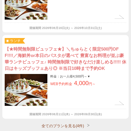
開催期間
2026年06月16日(火) ～ 2026年10月31日(土)
【★時間無制限ビュッフェ★】＼ちゅらとく限定500円OF
F!!!!／海鮮丼or本日のパスタが選べて 豊富なお料理が並ぶ豪
華ランチビュッフェ♪ 時間無制限で好きなだけ楽しめる!!!!! 休
日はキッズブッフェあり◎ ※当日10時まで予約OK
料金：お一人様
4,500円～
▼
4,000
WEB予約料金
円～
開催期間
2026年06月11日(木) ～ 2026年09月30日(水)
全てのプランを見る(4件)