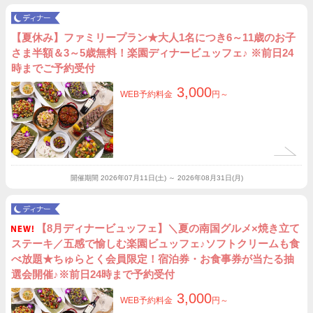
【夏休み】ファミリープラン★大人1名につき6～11歳のお子
さま半額＆3～5歳無料！楽園ディナービュッフェ♪ ※前日24
時までご予約受付
3,000
WEB予約料金
円～
開催期間
2026年07月11日(土) ～ 2026年08月31日(月)
【8月ディナービュッフェ】＼夏の南国グルメ×焼き立て
ステーキ／五感で愉しむ楽園ビュッフェ♪ソフトクリームも食
べ放題★ちゅらとく会員限定！宿泊券・お食事券が当たる抽
選会開催♪※前日24時まで予約受付
3,000
WEB予約料金
円～