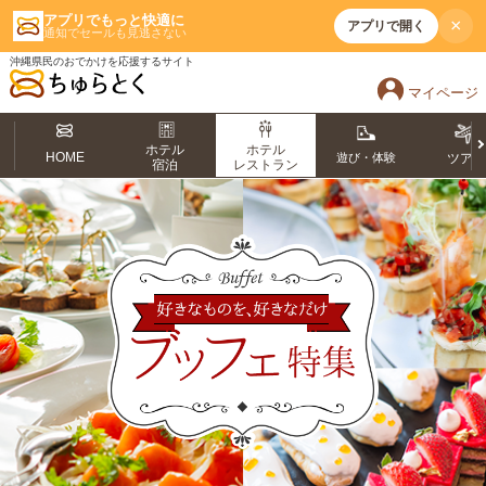
アプリでもっと快適に
×
アプリで開く
通知でセールも見逃さない
沖縄県民のおでかけを応援するサイト
マイページ
ホテル
ホテル
HOME
遊び・体験
ツア
宿泊
レストラン