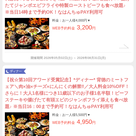
たてジャンボエビフライや特製ローストビーフも食べ放題♪
※当日14時まで予約OK！なはんちゅPAY利用可
料金：お一人様
4,000円
▼
3,200
WEB予約料金
円
開催期間
2026年05月02日(土) ～ 2026年08月31日(月)
【祝☆第10回アワード受賞記念】*ディナー* 背徳のミートフ
ェア＼肉×油×チーズ×にんにくの解禁‼︎／大人料金10%OFF！
さらに！大人1名様につき11歳以下のお子様1名半額！ビーフ
ステーキや揚げたて有頭エビのジャンボフライ添えも食べ放
題♪ ※当日16：00まで予約可！なはんちゅPAY利用可
料金：お一人様
5,500円
▼
4,950
WEB予約料金
円