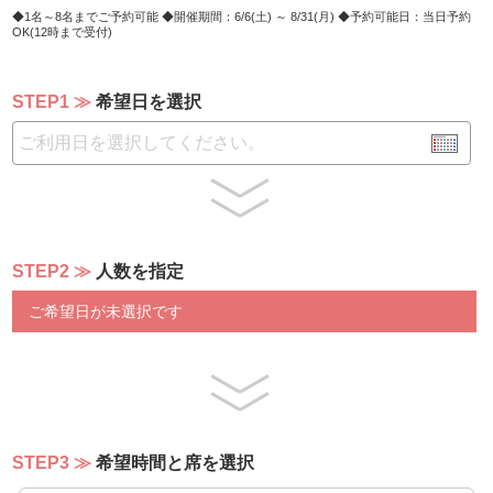
・トルティーヤ・ロール ”ピーンホイール”2種
1名～8名までご予約可能
開催期間：6/6(土) ～ 8/31(月)
予約可能日：当日予約
OK(12時まで受付)
・ピンチョス２種 タコスミートのパニプリとムール貝の
セビッチェ
・ロミロミ・サーモン
STEP1
希望日を選択
・鰹のポキ
・鶏レバーのムースのクロスティーニ ドライトマト添え
・コールスローのマリネ
・夏野菜のスパイシーマリネ
・サラダバー
・キッズハンバーグ
・スパゲッティ・ナポリタン
STEP2
人数を指定
・フライドポテト
・チキンナゲット
ご希望日が未選択です
・コーンスープ
・ハウピアパイバナナカスタード
・パイナップルとマンゴーのロールケーキ
・リリコイチーズケーキ
・マスカットリップス（マスカットのケーキ）
・スイカ花餅
・黒糖わらび餅
STEP3
希望時間と席を選択
・ブルーオーシャンジュレ