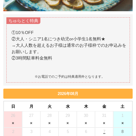
ちゅらとく特典
①10％OFF
②大人・シニア1名につき幼児or小学生1名無料★
→大人人数を超えるお子様は通常のお子様枠でのお申込みを
お願いします。
②3時間駐車料金無料
※お電話でのご予約は特典適用外となります。
2026年08月
日
月
火
水
木
金
土
26
27
28
29
30
31
1
2
3
4
5
6
7
8