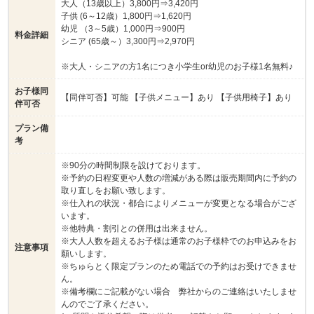
大人（13歳以上）3,800円⇒3,420円
子供 (6～12歳）1,800円⇒1,620円
幼児 （3～5歳）1,000円⇒900円
料金詳細
シニア (65歳～）3,300円⇒2,970円
※大人・シニアの方1名につき小学生or幼児のお子様1名無料♪
お子様同
【同伴可否】可能 【子供メニュー】あり 【子供用椅子】あり
伴可否
プラン備
考
※90分の時間制限を設けております。
※予約の日程変更や人数の増減がある際は販売期間内に予約の
取り直しをお願い致します。
※仕入れの状況・都合によりメニューが変更となる場合がござ
います。
※他特典・割引との併用は出来ません。
※大人人数を超えるお子様は通常のお子様枠でのお申込みをお
注意事項
願いします。
※ちゅらとく限定プランのため電話での予約はお受けできませ
ん。
※備考欄にご記載がない場合 弊社からのご連絡はいたしませ
んのでご了承ください。