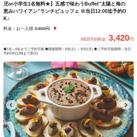
児or小学生1名無料★】五感で味わうBuffet”太陽と海の
恵みハワイアン”ランチビュッフェ ※当日12:00迄予約O
K♪
料金：お一人様
3,800円
3,420
円
WEB予約料金
1名～8名までご予約可能
開催期間：6/6(土) ～ 8/31(月)
ご予約可能期間：当日
予約OK(12時まで受付)
Previous
Next