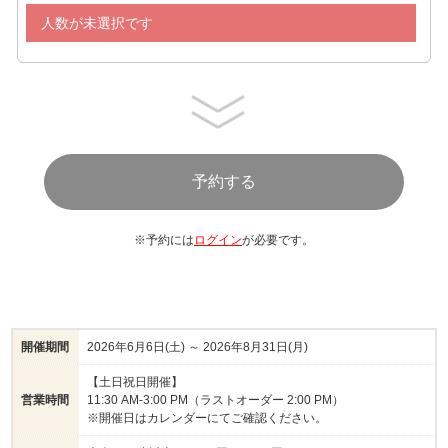
・トロピカルフルーツポンチ
人数が未選択です
・バケット、カンパーニュ、バターロール、胚芽ロールパ
ン、ミニクロワッサン、パンケーキ
・バニラ、チョコレート、紅芋、シークワサー
※仕入れ状況・都合によりメニューが変更となる場合がご
ざいます
※予約には
ログイン
が必要です。
開催期間
2026年6月6日(土) ～ 2026年8月31日(月)
【土日祝日開催】
営業時間
11:30 AM-3:00 PM（ラストオーダー 2:00 PM）
※開催日はカレンダーにてご確認ください。