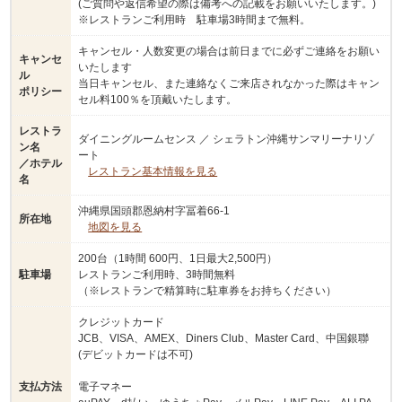
(ご質問や返信希望の際は備考への記載をお願いいたします。)
※レストランご利用時 駐車場3時間まで無料。
キャンセル・人数変更の場合は前日までに必ずご連絡をお願い
キャンセ
いたします
ル
当日キャンセル、また連絡なくご来店されなかった際はキャン
ポリシー
セル料100％を頂戴いたします。
レストラ
ダイニングルームセンス ／ シェラトン沖縄サンマリーナリゾ
ン名
ート
／ホテル
レストラン基本情報を見る
名
沖縄県国頭郡恩納村字冨着66-1
所在地
地図を見る
200台（1時間 600円、1日最大2,500円）
駐車場
レストランご利用時、3時間無料
（※レストランで精算時に駐車券をお持ちください）
クレジットカード
JCB、VISA、AMEX、Diners Club、Master Card、中国銀聯
(デビットカードは不可)
支払方法
電子マネー