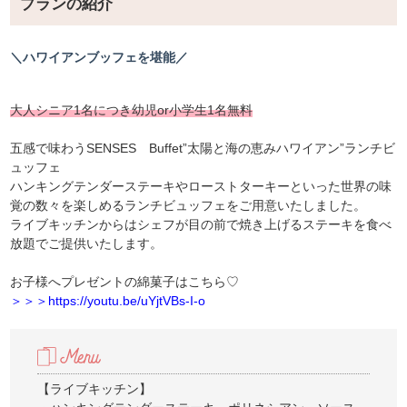
プランの紹介
＼ハワイアンブッフェを堪能／
大人シニア1名につき幼児or小学生1名無料
五感で味わうSENSES Buffet”太陽と海の恵みハワイアン”ランチビ
ュッフェ
ハンキングテンダーステーキやローストターキーといった世界の味
覚の数々を楽しめるランチビュッフェをご用意いたしました。
ライブキッチンからはシェフが目の前で焼き上げるステーキを食べ
放題でご提供いたします。
お子様へプレゼントの綿菓子はこちら♡
＞＞＞https://youtu.be/uYjtVBs-I-o
【ライブキッチン】