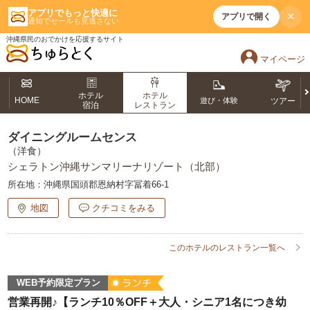
アプリでもっと快適に
×
アプリで開く
通知でセールも見逃さない
沖縄県民のおでかけを応援するサイト
マイページ
ホテル
ホテル
HOME
遊び・体験
ツアー
宿泊
レストラン
ダイニングルームセンス
（洋食）
シェラトン沖縄サンマリーナリゾート（北部）
所在地：
沖縄県国頭郡恩納村字冨着66-1
地図
クチコミをみる
このホテルのレストラン一覧へ
WEB予約限定プラン
営業再開♪【ランチ10％OFF＋大人・シニア1名につき幼