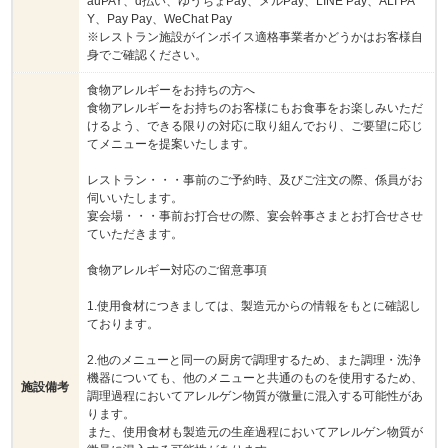
auPAY、d払い、ゆうちょPay、メルPay、LINE Pay、ALI PA
Y、Pay Pay、WeChat Pay
※レストラン施設がインボイス適格事業者かどうかはお客様自
身でご確認ください。
食物アレルギーをお持ちの方へ
食物アレルギーをお持ちのお客様にもお食事をお楽しみいただ
けるよう、できる限りの対応に取り組んでおり、ご要望に応じ
てメニューを提案いたします。
レストラン・・・事前のご予約時、及びご注文の際、係員がお
伺いいたします。
宴会場・・・事前お打合せの際、宴会幹事さまとお打合せさせ
ていただきます。
食物アレルギー対応のご留意事項
1.使用食材につきましては、製造元からの情報をもとに確認し
ております。
2.他のメニューと同一の厨房で調理するため、また調理・洗浄
機器についても、他のメニューと共通のものを使用するため、
施設備考
調理過程においてアレルゲン物質が微量に混入する可能性があ
ります。
また、使用食材も製造元の生産過程においてアレルゲン物質が