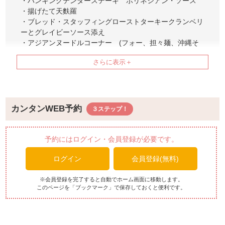
・ハンキングテンダーステーキ ポリネシアン・ソース
・揚げたて天麩羅
・ブレッド・スタッフィングローストターキークランベリ
ーとグレイビーソース添え
・アジアンヌードルコーナー (フォー、担々麺、沖縄そ
ば、醤油ラーメン)
【メニュー例】
・キッシュロレーヌ 白葱とベーコンのマフィン ピザ・
アッラ・マリナーラ
・ハワイアン・ガーリック・シュリンプ ジャスミン・ラ
イス添え
カンタンWEB予約
・タマンと長ネギ、マッシュポテトのシェーパーズパイ
チリ風味
・サーモンのケイジャン風味のフライ アーサ入りジンジ
予約にはログイン・会員登録が必要です。
ャークリームソース
ログイン
会員登録(無料)
・フリフリチキン コーンブレッド添え
・チリ・コン・カルネ ナーチョス添え
・プルドポーク 夏野菜のピクルス添え
※会員登録を完了すると自動でホーム画面に移動します。
このページを「ブックマーク」で保存しておくと便利です。
・テキサス・ジャンバラヤ
・トート・イン・ザ・ホール（アグーソーセージのポップ
オーバー焼き グレビーソース添え）
・ヴィシソワーズスープ