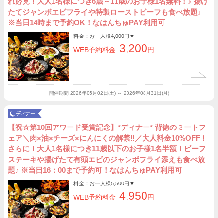
れ必見！大人1名様につき6歳～11歳のお子様1名無料！♪ 揚げ
たてジャンボエビフライや特製ローストビーフも食べ放題♪
※当日14時まで予約OK！なはんちゅPAY利用可
料金：お一人様
4,000円
▼
3,200
WEB予約料金
円
開催期間
2026年05月02日(土) ～ 2026年08月31日(月)
【祝☆第10回アワード受賞記念】*ディナー* 背徳のミートフ
ェア＼肉×油×チーズ×にんにくの解禁‼︎／大人料金10%OFF！
さらに！大人1名様につき11歳以下のお子様1名半額！ビーフ
ステーキや揚げたて有頭エビのジャンボフライ添えも食べ放
題♪ ※当日16：00まで予約可！なはんちゅPAY利用可
料金：お一人様
5,500円
▼
4,950
WEB予約料金
円