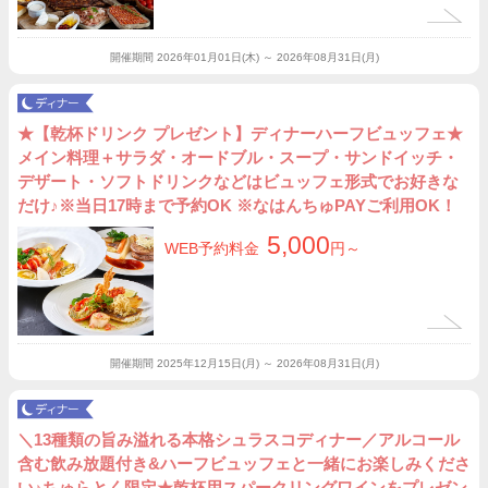
開催期間
2026年01月01日(木) ～ 2026年08月31日(月)
★【乾杯ドリンク プレゼント】ディナーハーフビュッフェ★
メイン料理＋サラダ・オードブル・スープ・サンドイッチ・
デザート・ソフトドリンクなどはビュッフェ形式でお好きな
だけ♪※当日17時まで予約OK ※なはんちゅPAYご利用OK！
5,000
WEB予約料金
円～
開催期間
2025年12月15日(月) ～ 2026年08月31日(月)
＼13種類の旨み溢れる本格シュラスコディナー／アルコール
含む飲み放題付き&ハーフビュッフェと一緒にお楽しみくださ
い♪ちゅらとく限定★乾杯用スパークリングワインをプレゼン