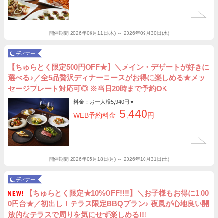
開催期間
2026年06月11日(木) ～ 2026年09月30日(水)
【ちゅらとく限定500円OFF★】＼メイン・デザートが好きに
選べる♪／全5品贅沢ディナーコースがお得に楽しめる★メッ
セージプレート対応可◎ ※当日20時まで予約OK
料金：お一人様
5,940円
▼
5,440
WEB予約料金
円
開催期間
2026年05月18日(月) ～ 2026年10月31日(土)
【ちゅらとく限定★10%OFF!!!!】＼お子様もお得に1,00
0円台★／初出し！テラス限定BBQプラン♪ 夜風が心地良い開
放的なテラスで周りを気にせず楽しめる!!!