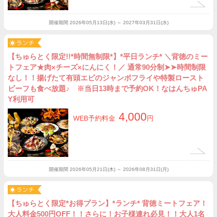
開催期間
2026年05月13日(水) ～ 2027年03月31日(水)
【ちゅらとく限定!!*時間無制限*】*平日ランチ* ＼背徳のミー
トフェア★肉×チーズ×にんにく！／ 通常90分制➤➤時間制限
なし！！揚げたて有頭エビのジャンボフライや特製ロースト
ビーフも食べ放題♪ ※当日13時まで予約OK！なはんちゅPA
Y利用可
4,000
WEB予約料金
円
開催期間
2026年05月21日(木) ～ 2026年08月31日(月)
【ちゅらとく限定*お得プラン】*ランチ* 背徳ミートフェア！
大人料金500円OFF！！さらに！お子様連れ必見！！大人1名