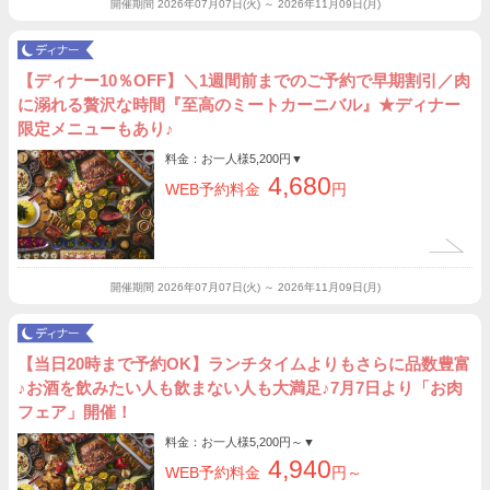
開催期間
2026年07月07日(火) ～ 2026年11月09日(月)
【ディナー10％OFF】＼1週間前までのご予約で早期割引／肉
に溺れる贅沢な時間『至高のミートカーニバル』★ディナー
限定メニューもあり♪
料金：お一人様
5,200円
▼
4,680
WEB予約料金
円
開催期間
2026年07月07日(火) ～ 2026年11月09日(月)
【当日20時まで予約OK】ランチタイムよりもさらに品数豊富
♪お酒を飲みたい人も飲まない人も大満足♪7月7日より「お肉
フェア」開催！
料金：お一人様
5,200円～
▼
4,940
WEB予約料金
円～