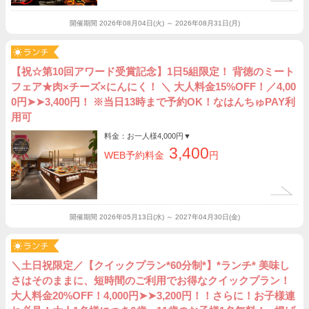
開催期間
2026年08月04日(火) ～ 2026年08月31日(月)
【祝☆第10回アワード受賞記念】1日5組限定！ 背徳のミート
フェア★肉×チーズ×にんにく！ ＼ 大人料金15%OFF！／4,00
0円➤➤3,400円！ ※当日13時まで予約OK！なはんちゅPAY利
用可
料金：お一人様
4,000円
▼
3,400
WEB予約料金
円
開催期間
2026年05月13日(水) ～ 2027年04月30日(金)
＼土日祝限定／【クイックプラン*60分制*】*ランチ* 美味し
さはそのままに、短時間のご利用でお得なクイックプラン！
大人料金20%OFF！4,000円➤➤3,200円！！さらに！お子様連