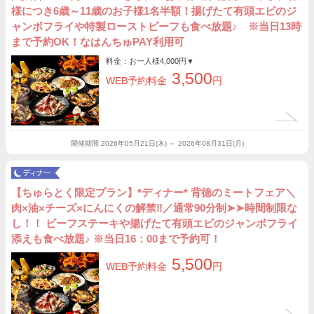
様につき6歳～11歳のお子様1名半額！揚げたて有頭エビのジ
ャンボフライや特製ローストビーフも食べ放題♪ ※当日13時
まで予約OK！なはんちゅPAY利用可
料金：お一人様
4,000円
▼
3,500
WEB予約料金
円
開催期間
2026年05月21日(木) ～ 2026年08月31日(月)
【ちゅらとく限定プラン】*ディナー* 背徳のミートフェア＼
肉×油×チーズ×にんにくの解禁‼︎／通常90分制➤➤時間制限な
し！！ ビーフステーキや揚げたて有頭エビのジャンボフライ
添えも食べ放題♪ ※当日16：00まで予約可！
5,500
WEB予約料金
円