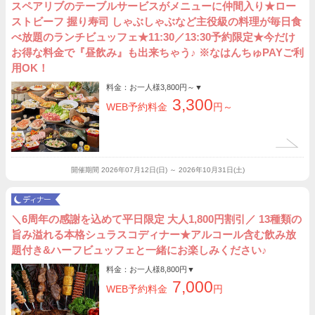
スペアリブのテーブルサービスがメニューに仲間入り★ロー
ストビーフ 握り寿司 しゃぶしゃぶなど主役級の料理が毎日食
べ放題のランチビュッフェ★11:30／13:30予約限定★今だけ
お得な料金で『昼飲み』も出来ちゃう♪ ※なはんちゅPAYご利
用OK！
料金：お一人様
3,800円～
▼
3,300
WEB予約料金
円～
開催期間
2026年07月12日(日) ～ 2026年10月31日(土)
＼6周年の感謝を込めて平日限定 大人1,800円割引／ 13種類の
旨み溢れる本格シュラスコディナー★アルコール含む飲み放
題付き&ハーフビュッフェと一緒にお楽しみください♪
料金：お一人様
8,800円
▼
7,000
WEB予約料金
円