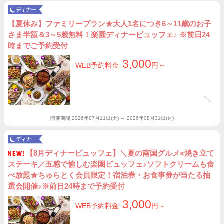
【夏休み】ファミリープラン★大人1名につき6～11歳のお子
さま半額＆3～5歳無料！楽園ディナービュッフェ♪ ※前日24
時までご予約受付
3,000
WEB予約料金
円～
開催期間
2026年07月11日(土) ～ 2026年08月31日(月)
【8月ディナービュッフェ】＼夏の南国グルメ×焼き立て
ステーキ／五感で愉しむ楽園ビュッフェ♪ソフトクリームも食
べ放題★ちゅらとく会員限定！宿泊券・お食事券が当たる抽
選会開催♪※前日24時まで予約受付
3,000
WEB予約料金
円～