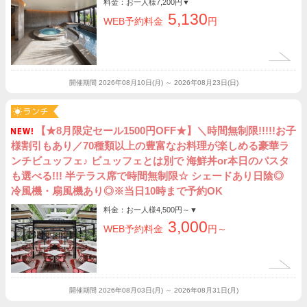
料金：お一人様
7,200円
▼
5,130
WEB予約料金
円
開催期間
2026年08月10日(月) ～ 2026年08月23日(日)
【★8月限定セール1500円OFF★】＼時間無制限!!!!!お子
様割引もあり／70種類以上の豊富なお料理が楽しめる豪華ラ
ンチビュッフェ♪ ビュッフェとは別で 海鮮丼or本日のパスタ
も選べる!!! 半テラス席で時間無制限☆ シェードあり日陰◎
冷風機・扇風機あり◎※当日10時まで予約OK
料金：お一人様
4,500円～
▼
3,000
WEB予約料金
円～
開催期間
2026年08月03日(月) ～ 2026年08月31日(月)