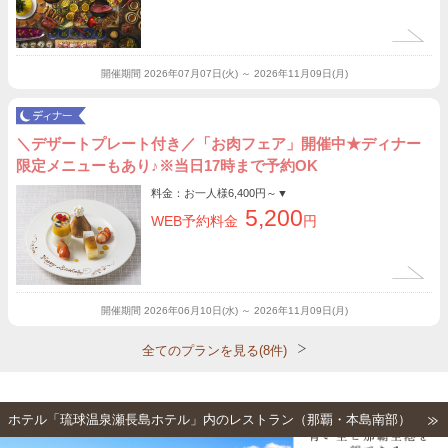
開催期間
2026年07月07日(火) ～ 2026年11月09日(月)
＼デザートプレート付き／「お肉フェア」開催中★ディナー
限定メニューもあり♪※当日17時まで予約OK
料金：お一人様
6,400円～
▼
5,200
WEB予約料金
円
開催期間
2026年06月10日(水) ～ 2026年11月09日(月)
全てのプランを見る(8件)
ホテル「琉球温泉瀬長島ホテル」内のレストラン（那覇・本島南部）