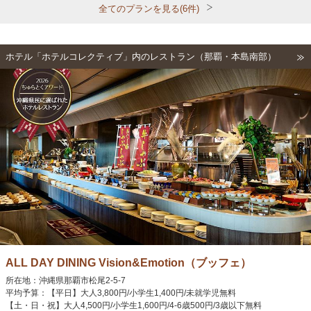
全てのプランを見る(6件)
ホテル「ホテルコレクティブ」内のレストラン（那覇・本島南部）
ALL DAY DINING Vision&Emotion（ブッフェ）
所在地：沖縄県那覇市松尾2-5-7
平均予算：【平日】大人3,800円/小学生1,400円/未就学児無料
【土・日・祝】大人4,500円/小学生1,600円/4-6歳500円/3歳以下無料