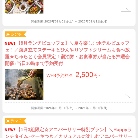
開催期間
2026年08月01日(土) ～ 2026年08月31日(月)
【8月ランチビュッフェ】＼夏を楽しむホテルビュッフ
ェ！／焼き立てステーキとひんやりソフトクリームも食べ放
題★ちゅらとく会員限定！宿泊券・お食事券が当たる抽選会
開催♪当日10時まで予約受付
2,500
WEB予約料金
円～
開催期間
2026年08月01日(土) ～ 2026年08月31日(月)
【1日3組限定☆アニバーサリー特別プラン】＼Happyラ
ンチタイム♪ケーキつき／カジュアルに楽しむアニバーサリー