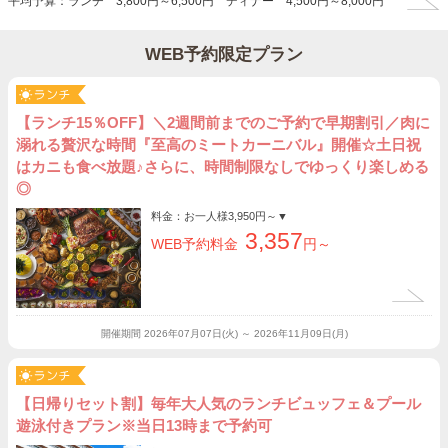
平均予算：ランチ 3,800円～6,500円 ディナー 4,500円～8,000円
WEB予約限定プラン
【ランチ15％OFF】＼2週間前までのご予約で早期割引／肉に
溺れる贅沢な時間『至高のミートカーニバル』開催☆土日祝
はカニも食べ放題♪さらに、時間制限なしでゆっくり楽しめる
◎
料金：お一人様
3,950円～
▼
3,357
WEB予約料金
円～
開催期間
2026年07月07日(火) ～ 2026年11月09日(月)
【日帰りセット割】毎年大人気のランチビュッフェ＆プール
遊泳付きプラン※当日13時まで予約可