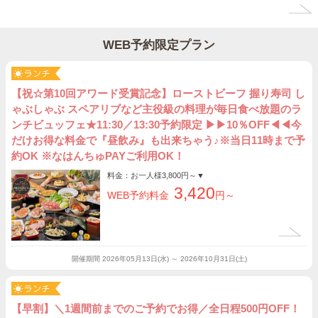
WEB予約限定プラン
【祝☆第10回アワード受賞記念】ローストビーフ 握り寿司 し
ゃぶしゃぶ スペアリブなど主役級の料理が毎日食べ放題のラ
ンチビュッフェ★11:30／13:30予約限定 ▶▶10％OFF◀◀今
だけお得な料金で『昼飲み』も出来ちゃう♪※当日11時まで予
約OK ※なはんちゅPAYご利用OK！
料金：お一人様
3,800円～
▼
3,420
WEB予約料金
円～
開催期間
2026年05月13日(水) ～ 2026年10月31日(土)
【早割】＼1週間前までのご予約でお得／全日程500円OFF！