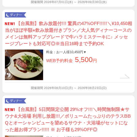
開催期間
2026年07月01日(水) ～ 2026年09月30日(水)
【台風割】飲み放題付!!! 驚異の47%OFF!!!!!＼¥10,450相
当がほぼ半額⭐︎飲み放題付きプラン／大人気ディナーコースの
メインは無料アップグレードで牛ハラミステーキに♪ メッセ
ージプレートも対応可◎※当日16時まで予約OK
料金：お一人様
10,450円
▼
5,500
WEB予約料金
円
開催期間
2026年08月10日(月) ～ 2026年08月23日(日)
【台風割】5日間限定公開 29%オフ!!!＼時間無制限★サ
ウナ&大浴場 利用し放題!!!／ボリュームたっぷりのテラスBB
Qとオーシャンビューを望めるサウナ・大浴場がセットにな
った超お得プラン!!!!! ※ お子様も29%OFF◎