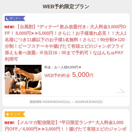
WEB予約限定プラン
【台風割】*ディナー* 飲み放題付き♪ 大人料金3,000円O
FF！ 8,000円➤➤5,000円！さらに！お子様連れ必見！！大人1
名様につき11歳以下のお子様1名無料！さらに！90分制➤120
分制！ビーフステーキや揚げたて有頭エビのジャンボフライ
添えも食べ放題♪ ※当日16：00まで予約可！なはんちゅPAY
利用可
料金：お一人様
8,000円
▼
5,000
WEB予約料金
円
開催期間
2026年08月04日(火) ～ 2026年08月09日(日)
【メルマガ配信限定】*平日限定ランチ* 大人料金1,000
円OFF／4,000円➤➤3,000円！！揚げたて有頭エビのジャンボ