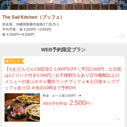
The Sail Kitchen（ブッフェ）
所在地：沖縄県那覇市前島3丁目25-1
平均予算：昼 3,500円～4,000円
夜 5,500円〜6,500円
WEB予約限定プラン
【ちむどんどんCM記念】1,000円OFF＼平日2,500円、土日祝
は1ドリンク付き3,300円／お子様割引もあり◎70種類以上の
メニューが並ぶホテル贅沢ランチブッフェ★土日祝キッズブ
ッフェあり◎ ※当日10時まで予約OK
料金：お一人様
3,500円～
▼
2,500
WEB予約料金
円～