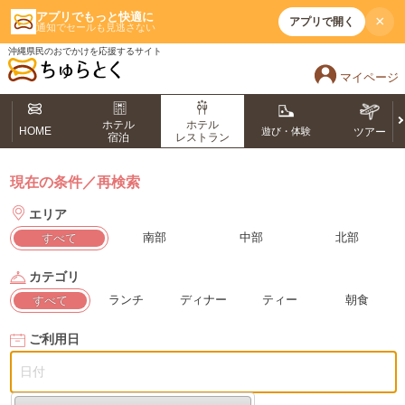
アプリでもっと快適に
×
アプリで開く
通知でセールも見逃さない
沖縄県民のおでかけを応援するサイト
マイページ
ホテル
ホテル
HOME
遊び・体験
ツアー
宿泊
レストラン
現在の条件／再検索
エリア
南部
中部
北部
すべて
カテゴリ
ランチ
ディナー
ティー
朝食
すべて
ご利用日