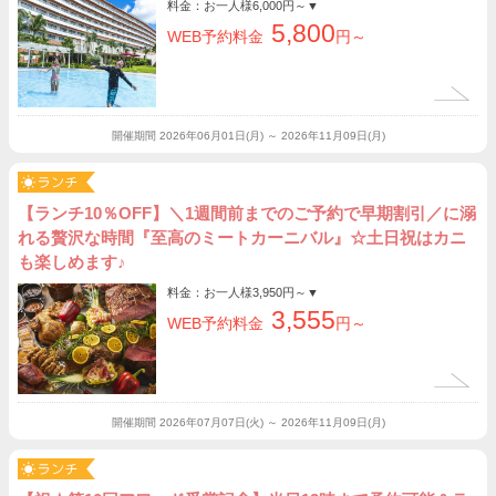
料金：お一人様
6,000円～
▼
5,800
WEB予約料金
円～
開催期間
2026年06月01日(月) ～ 2026年11月09日(月)
【ランチ10％OFF】＼1週間前までのご予約で早期割引／に溺
れる贅沢な時間『至高のミートカーニバル』☆土日祝はカニ
も楽しめます♪
料金：お一人様
3,950円～
▼
3,555
WEB予約料金
円～
開催期間
2026年07月07日(火) ～ 2026年11月09日(月)