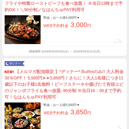
フライや特製ローストビーフも食べ放題！ ※当日13時まで予
約OK！＼90分制／なはんちゅPAY利用可
料金：お一人様
4,000円
▼
3,000
WEB予約料金
円
開催期間
2026年08月04日(火) ～ 2026年08月31日(月)
【メルマガ配信限定 】*ディナー* Buffetのみ!! 大人料金
30％OFF！ 5,500円➤➤3,850円！さらに！大人1名様につき11
歳以下のお子様1名無料！ビーフステーキや揚げたて有頭エビ
のジャンボフライも食べ放題♪90分制 ※当日16：00まで予約
可！なはんちゅPAY利用可
料金：お一人様
5,500円
▼
3,850
WEB予約料金
円