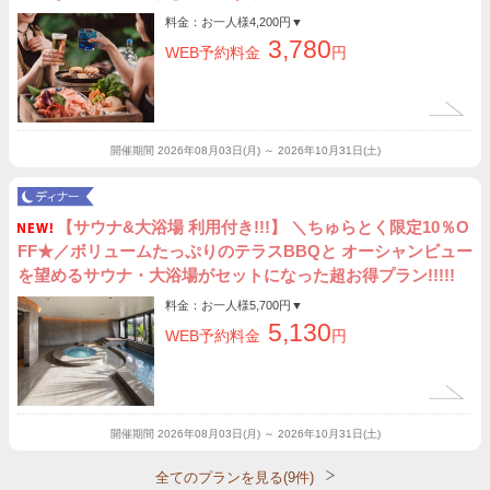
料金：お一人様
4,200円
▼
3,780
WEB予約料金
円
開催期間
2026年08月03日(月) ～ 2026年10月31日(土)
【サウナ&大浴場 利用付き!!!】 ＼ちゅらとく限定10％O
FF★／ボリュームたっぷりのテラスBBQと オーシャンビュー
を望めるサウナ・大浴場がセットになった超お得プラン!!!!!
料金：お一人様
5,700円
▼
5,130
WEB予約料金
円
開催期間
2026年08月03日(月) ～ 2026年10月31日(土)
全てのプランを見る(9件)