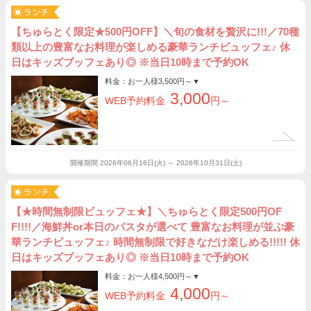
【ちゅらとく限定★500円OFF】＼旬の食材を贅沢に!!!／70種
類以上の豊富なお料理が楽しめる豪華ランチビュッフェ♪ 休
日はキッズブッフェあり◎ ※当日10時まで予約OK
料金：お一人様
3,500円～
▼
3,000
WEB予約料金
円～
開催期間
2026年06月16日(火) ～ 2026年10月31日(土)
【★時間無制限ビュッフェ★】＼ちゅらとく限定500円OF
F!!!!／海鮮丼or本日のパスタが選べて 豊富なお料理が並ぶ豪
華ランチビュッフェ♪ 時間無制限で好きなだけ楽しめる!!!!! 休
日はキッズブッフェあり◎ ※当日10時まで予約OK
料金：お一人様
4,500円～
▼
4,000
WEB予約料金
円～