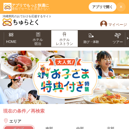
アプリでもっと快適に
×
アプリで開く
通知でセールも見逃さない
沖縄県民のおでかけを応援するサイト
マイページ
ホテル
ホテル
HOME
遊び・体験
ツアー
宿泊
レストラン
現在の条件／再検索
エリア
南部
中部
北部
すべて