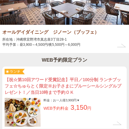
オールデイダイニング ジノーン（ブッフェ）
所在地：沖縄県宜野湾市真志喜3丁目28-1
平均予算：昼3,900～4,500円/夜5,500円～6,000円
WEB予約限定プラン
【祝☆第10回アワード受賞記念】平日／100分制 ランチブッ
フェ☆ちゅらとく限定※お子さまにブルーシールシングルプ
レゼント！／当日10時まで予約ＯＫ
料金：お一人様
3,900円
▼
3,150
WEB予約料金
円