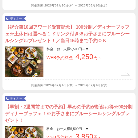
開催期間
2026年07月16日(木) ～ 2026年09月16日(水)
【祝☆第10回アワード受賞記念】 100分制／ディナーブッフ
ェ☆土休日は選べる１ドリンク付き※お子さまにブルーシー
ルシングルプレゼント！／当日15時まで予約ＯＫ
料金：お一人様
5,500円～
▼
4,250
WEB予約料金
円～
開催期間
2026年07月16日(木) ～ 2026年09月16日(水)
【早割・2週間前までの予約】早めの予約が断然お得☆90分制
ディナーブッフェ！※お子さまにブルーシールシングルプレ
ゼント！
料金：お一人様
5,500円～
▼
3,850
WEB予約料金
円～