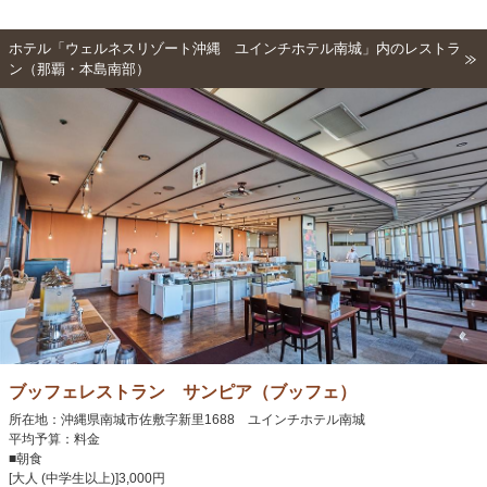
ホテル「ウェルネスリゾート沖縄 ユインチホテル南城」内のレストラ
ン（那覇・本島南部）
ブッフェレストラン サンピア（ブッフェ）
所在地：沖縄県南城市佐敷字新里1688 ユインチホテル南城
平均予算：料金
■朝食
[大人 (中学生以上)]3,000円