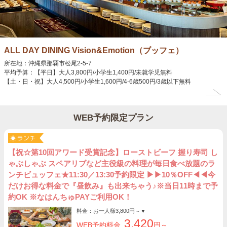
ALL DAY DINING Vision&Emotion（ブッフェ）
所在地：沖縄県那覇市松尾2-5-7
平均予算：【平日】大人3,800円/小学生1,400円/未就学児無料
【土・日・祝】大人4,500円/小学生1,600円/4-6歳500円/3歳以下無料
WEB予約限定プラン
【祝☆第10回アワード受賞記念】ローストビーフ 握り寿司 し
ゃぶしゃぶ スペアリブなど主役級の料理が毎日食べ放題のラ
ンチビュッフェ★11:30／13:30予約限定 ▶▶10％OFF◀◀今
だけお得な料金で『昼飲み』も出来ちゃう♪※当日11時まで予
約OK ※なはんちゅPAYご利用OK！
料金：お一人様
3,800円～
▼
3,420
WEB予約料金
円～