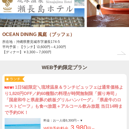
OCEAN DINING 風庭（ブッフェ）
所在地：沖縄県豊見城市字瀬長174‐5
平均予算：【ランチ】\3,600円～4,100円
【ディナー】￥3,300～7,000円
WEB予約限定プラン
1日5組限定＼琉球温泉＆ランチビュッフェは通常価格よ
り1,820円OFF／約60種類の料理が時間無制限「握り寿司」
「国産和牛と県産豚の鉄板グリルハンバーグ」「県産牛のロ
ーストビーフ」も食べ放題＋アルコール飲み放題 当日14時ま
で予約OK！
料金：お一人様
6,300円～
▼
3,980
WEB予約料金
円～