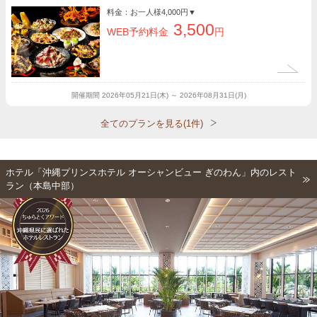
料金：お一人様
4,000円
▼
3,500
WEB予約料金
円
開催期間
2026年05月21日(木) ～ 2026年08月31日(月)
全てのプランを見る(1件)
ホテル「沖縄プリンスホテル オーシャンビュー ぎのわん」内のレスト
ラン（本島中部）