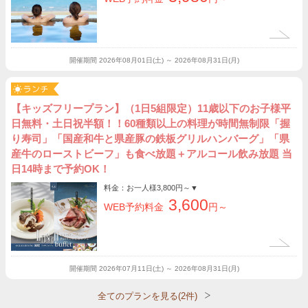
開催期間
2026年08月01日(土) ～ 2026年08月31日(月)
【キッズフリープラン】（1日5組限定）11歳以下のお子様平
日無料・土日祝半額！！60種類以上の料理が時間無制限「握
り寿司」「国産和牛と県産豚の鉄板グリルハンバーグ」「県
産牛のローストビーフ」も食べ放題＋アルコール飲み放題 当
日14時まで予約OK！
料金：お一人様
3,800円～
▼
3,600
WEB予約料金
円～
開催期間
2026年07月11日(土) ～ 2026年08月31日(月)
全てのプランを見る(2件)