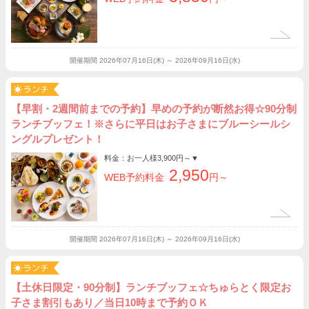
開催期間
2026年07月16日(木) ～ 2026年09月16日(水)
【早割・2週間前までの予約】早めの予約が断然お得☆90分制
ランチブッフェ！※さらに平日はお子さまにブルーシールシ
ングルプレゼント！
料金：お一人様
3,900円～
▼
2,950
WEB予約料金
円～
開催期間
2026年07月16日(木) ～ 2026年09月16日(水)
【土休日限定・90分制】ランチブッフェ☆ちゅらとく限定お
子さま割引もあり／当日10時まで予約ＯＫ