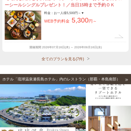
ーシールシングルプレゼント！／当日15時まで予約ＯＫ
料金：お一人様
5,500円～
▼
5,300
WEB予約料金
円～
開催期間
2026年07月16日(木) ～ 2026年09月16日(水)
全てのプランを見る(7件)
ホテル「琉球温泉瀬長島ホテル」内のレストラン（那覇・本島南部）