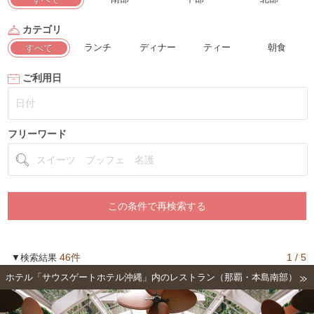
カテゴリ
ランチ
ディナー
ティー
朝食
すべて
ご利用日
フリーワード
46件
1 / 5
▼検索結果
ホテル「サウスゲートホテル沖縄」内のレストラン（那覇・本島南部）