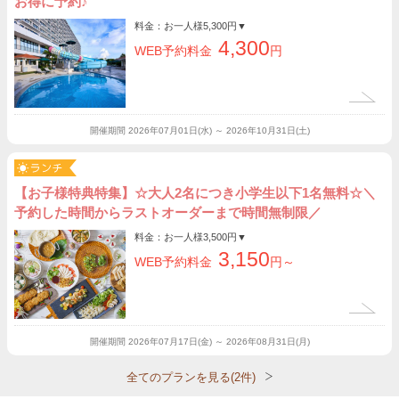
お得に予約♪
料金：お一人様
5,300円
▼
4,300
WEB予約料金
円
開催期間
2026年07月01日(水) ～ 2026年10月31日(土)
【お子様特典特集】☆大人2名につき小学生以下1名無料☆＼
予約した時間からラストオーダーまで時間無制限／
料金：お一人様
3,500円
▼
3,150
WEB予約料金
円～
開催期間
2026年07月17日(金) ～ 2026年08月31日(月)
全てのプランを見る(2件)