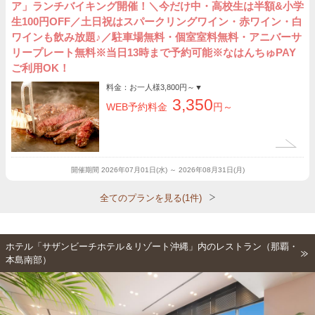
ア」ランチバイキング開催！＼今だけ中・高校生は半額&小学
生100円OFF／土日祝はスパークリングワイン・赤ワイン・白
ワインも飲み放題♪／駐車場無料・個室室料無料・アニバーサ
リープレート無料※当日13時まで予約可能※なはんちゅPAY
ご利用OK！
料金：お一人様
3,800円～
▼
3,350
WEB予約料金
円～
開催期間
2026年07月01日(水) ～ 2026年08月31日(月)
全てのプランを見る(1件)
ホテル「サザンビーチホテル＆リゾート沖縄」内のレストラン（那覇・
本島南部）