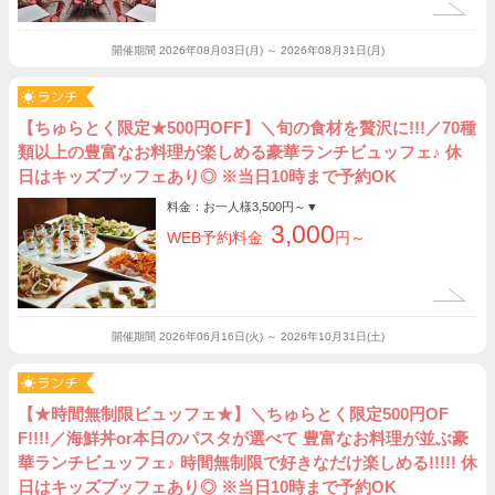
開催期間
2026年08月03日(月) ～ 2026年08月31日(月)
【ちゅらとく限定★500円OFF】＼旬の食材を贅沢に!!!／70種
類以上の豊富なお料理が楽しめる豪華ランチビュッフェ♪ 休
日はキッズブッフェあり◎ ※当日10時まで予約OK
料金：お一人様
3,500円～
▼
3,000
WEB予約料金
円～
開催期間
2026年06月16日(火) ～ 2026年10月31日(土)
【★時間無制限ビュッフェ★】＼ちゅらとく限定500円OF
F!!!!／海鮮丼or本日のパスタが選べて 豊富なお料理が並ぶ豪
華ランチビュッフェ♪ 時間無制限で好きなだけ楽しめる!!!!! 休
日はキッズブッフェあり◎ ※当日10時まで予約OK