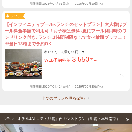
開催期間
2026年07月01日(水) ～ 2026年09月30日(水)
【インフィニティプール×ランチのセットプラン】大人様はプ
ール料金半額で利用可！お子様は無料♪更にプール利用時のワ
ンドリンク付き♪ランチは時間制限なしで食べ放題ブッフェ！
※当日13時まで予約OK
料金：お一人様
4,950円～
▼
3,550
WEB予約料金
円～
開催期間
2026年04月24日(金) ～ 2026年09月30日(水)
全てのプランを見る(2件)
ホテル「ホテルJALシティ那覇」内のレストラン（那覇・本島南部）