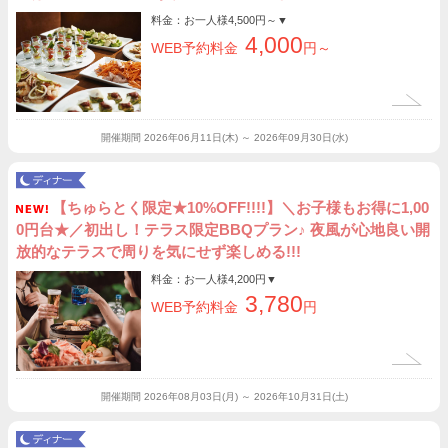
料金：お一人様
4,500円～
▼
4,000
WEB予約料金
円～
開催期間
2026年06月11日(木) ～ 2026年09月30日(水)
【ちゅらとく限定★10%OFF!!!!】＼お子様もお得に1,00
0円台★／初出し！テラス限定BBQプラン♪ 夜風が心地良い開
放的なテラスで周りを気にせず楽しめる!!!
料金：お一人様
4,200円
▼
3,780
WEB予約料金
円
開催期間
2026年08月03日(月) ～ 2026年10月31日(土)