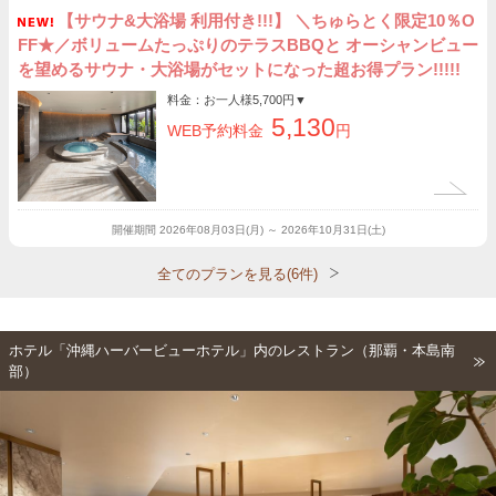
【サウナ&大浴場 利用付き!!!】 ＼ちゅらとく限定10％O
FF★／ボリュームたっぷりのテラスBBQと オーシャンビュー
を望めるサウナ・大浴場がセットになった超お得プラン!!!!!
料金：お一人様
5,700円
▼
5,130
WEB予約料金
円
開催期間
2026年08月03日(月) ～ 2026年10月31日(土)
全てのプランを見る(6件)
ホテル「沖縄ハーバービューホテル」内のレストラン（那覇・本島南
部）