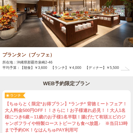
プランタン（ブッフェ）
所在地：沖縄県那覇市泉崎2-46
平均予算：【朝食】￥3,600 【ランチ】￥4,000 【ディナー】￥5,500
WEB予約限定プラン
【ちゅらとく限定*お得プラン】*ランチ* 背徳ミートフェア！
大人料金500円OFF！！さらに！お子様連れ必見！！大人1名
様につき6歳～11歳のお子様1名半額！揚げたて有頭エビのジ
ャンボフライや特製ローストビーフも食べ放題♪ ※当日13時
まで予約OK！なはんちゅPAY利用可