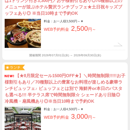
は1ドリンク付き3,300円／お子様割引もあり◎70種類以上の
メニューが並ぶホテル贅沢ランチブッフェ★土日祝キッズブ
ッフェあり◎ ※当日10時まで予約OK
料金：お一人様
3,500円～
▼
2,500
WEB予約料金
円～
開催期間
2026年07月01日(水) ～ 2026年09月30日(水)
【★8月限定セール1500円OFF★】＼時間無制限!!!!!お子
様割引もあり／70種類以上の豊富なお料理が楽しめる豪華ラ
ンチビュッフェ♪ ビュッフェとは別で 海鮮丼or本日のパスタ
も選べる!!! 半テラス席で時間無制限☆ シェードあり日陰◎
冷風機・扇風機あり◎※当日10時まで予約OK
料金：お一人様
4,500円～
▼
3,000
WEB予約料金
円～