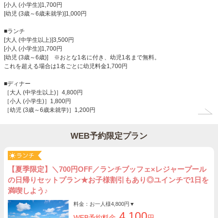
[小人 (小学生)]1,700円
[幼児 (3歳～6歳未就学)]1,000円
■ランチ
[大人 (中学生以上)]3,500円
[小人 (小学生)]1,700円
[幼児 (3歳～6歳)] ※おとな1名に付き、幼児1名まで無料。
これを超える場合は1名ごとに幼児料金1,700円
■ディナー
［大人 (中学生以上)］4,800円
［小人 (小学生)］1,800円
［幼児 (3歳～6歳未就学)］1,200円
WEB予約限定プラン
【夏季限定】＼700円OFF／ランチブッフェ×レジャープール
の日帰りセットプラン★お子様割引もあり◎ユインチで1日を
満喫しよう♪
料金：お一人様
4,800円
▼
4,100
WEB予約料金
円