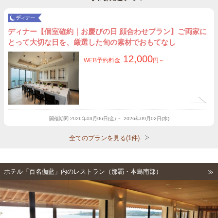
ディナー【個室確約｜お慶びの日 顔合わせプラン】ご両家に
とって大切な日を、厳選した旬の素材でおもてなし
12,000
WEB予約料金
円～
開催期間
2026年03月06日(金) ～ 2026年09月02日(水)
全てのプランを見る(1件)
ホテル「百名伽藍」内のレストラン（那覇・本島南部）