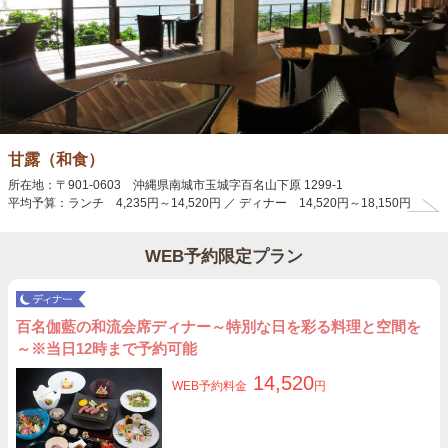
甘露（和食）
所在地：〒901-0603 沖縄県南城市玉城字百名山下原 1299-1
平均予算：ランチ 4,235円～14,520円 ／ ディナー 14,520円～18,150円
WEB予約限定プラン
百名伽藍の和流会席ディナー～特別な日を彩る料理と空間を
～※当日12時まで予約可能
14,520
WEB予約料金
円