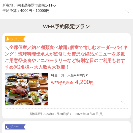
所在地：沖縄県那覇市泉崎1-11-5
平均予算：4000円～10000円
WEB予約限定プラン
＼全席個室／約74種類食べ放題♪個室で愉しむオーダーバイキ
ング！琉球料理伝承人が監修した贅沢な絶品メニューを多数
ご用意◎会食やアニバーサリーなど特別な日のご利用もおす
すめ※2名様～大人数も大歓迎！
料金：お一人様
4,400円
▼
4,200
WEB予約料金
円
開催期間
2024年10月28日(月) ～ 2026年08月31日(月)