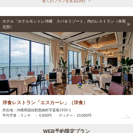
全てのプランを見る(1件)
ホテル「ホテルモントレ沖縄 スパ＆リゾート」内のレストラン（本島
北部）
洋食レストラン「エスカーレ」（洋食）
所在地：沖縄県国頭郡恩納村字冨着1550-1
平均予算：ランチ ： 4,500円 ディナー：10,000円
WEB予約限定プラン