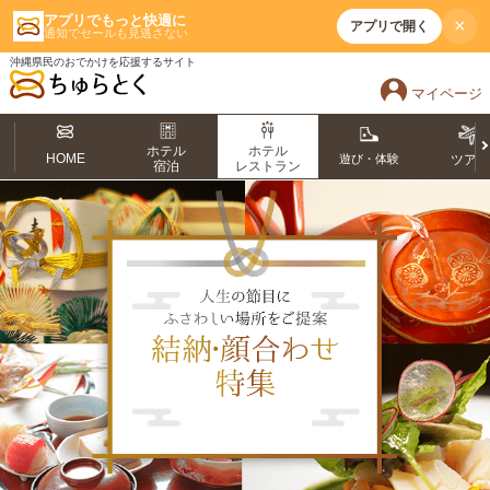
アプリでもっと快適に
×
アプリで開く
通知でセールも見逃さない
沖縄県民のおでかけを応援するサイト
マイページ
ホテル
ホテル
HOME
遊び・体験
ツア
宿泊
レストラン