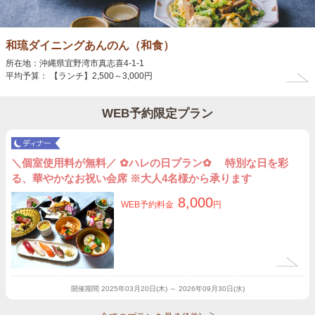
和琉ダイニングあんのん（和食）
所在地：沖縄県宜野湾市真志喜4-1-1
平均予算： 【ランチ】2,500～3,000円
WEB予約限定プラン
＼個室使用料が無料／ ✿ハレの日プラン✿ 特別な日を彩
る、華やかなお祝い会席 ※大人4名様から承ります
8,000
WEB予約料金
円
開催期間
2025年03月20日(木) ～ 2026年09月30日(水)