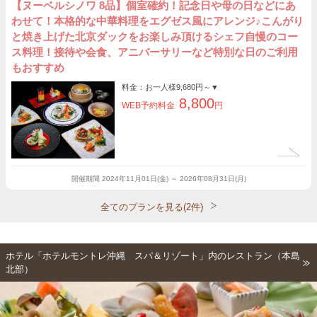
【ヌーベルシノワ 8品】個室確約！記念日や母の日などにあ
わせて！本格的な中華料理をエグゼス風にアレンジ♪こんがり
と焼き上げた北京ダックをお楽しみ頂けるシェフ自慢のコー
ス料理！接待や会食、アニバーサリーなど特別な日のご利用
もおすすめ
料金：お一人様
9,680円～
▼
8,800
WEB予約料金
円
開催期間
2024年11月01日(金) ～ 2026年08月31日(月)
全てのプランを見る(2件)
ホテル「ホテルモントレ沖縄 スパ＆リゾート」内のレストラン（本島
北部）