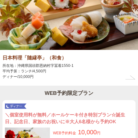
日本料理「隨縁亭」（和食）
所在地：沖縄県国頭郡恩納村字冨着1550-1
平均予算：ランチ/4,500円
ディナー/10,000円
WEB予約限定プラン
＼個室使用料が無料／ホールケーキ付き特別プラン☆誕生
日、記念日、家族のお祝いに※大人6名様から予約OK
10,000
WEB予約料金
円