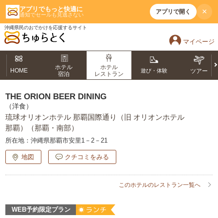
アプリでもっと快適に
×
アプリで開く
通知でセールも見逃さない
沖縄県民のおでかけを応援するサイト
マイページ
ホテル
ホテル
HOME
遊び・体験
ツアー
宿泊
レストラン
THE ORION BEER DINING
（洋食）
琉球オリオンホテル 那覇国際通り（旧 オリオンホテル
那覇）（那覇・南部）
所在地：
沖縄県那覇市安里1－2－21
地図
クチコミをみる
このホテルのレストラン一覧へ
WEB予約限定プラン