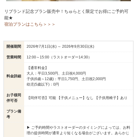
・胡麻団子
リブランド記念プラン販売中！ちゅらとく限定でお得にご予約可
【パン系デザート】
能★
・旬のフルーツデニッシュ３種
宿泊プランはこちら＞＞＞
・フレンチトースト
・ドーナツ
・マフィン
開催期間
2026年7月1日(水) ～ 2026年9月30日(水)
＊＊ドリンクコーナー＊＊
・ソフトドリンク5種（オレンジ、ウーロン茶、さんぴん
営業時間
12:00～15:00（ラストオーダー14:30）
茶、アイスコーヒー）
【通常料金】
・フルーツアイスティー
大人：平日3,500円、土日祝4,000円
料金詳細
・水、デトックスウォーター
子供(6歳～12歳)：平日1,750円、土日祝2,000円
・コーヒー、カプチーノ、エスプレッソ（コーヒーマシン
幼児(5歳以下)：0円
×１台）
お子様同
・紅茶、日本茶（ティーパック）
【同伴可否】可能 【子供メニュー】なし 【子供用椅子】あり
伴可否
・レモネード
プラン備
※平日と土日祝でご提供するメニューが一部異なります。
考
※仕入れ状況により、一部メニューが変更になる恐れがご
▶ ご予約時間やラストオーダーのタイミングによっては、お料
ざいます。予めご了承下さいませ。
理の提供時間が通常より短くなる場合がございます。あらかじ