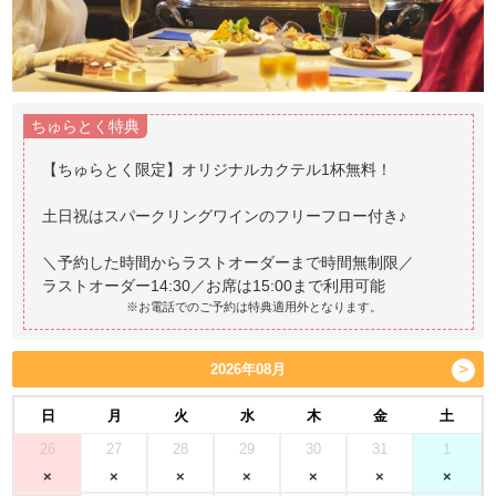
ちゅらとく特典
【ちゅらとく限定】オリジナルカクテル1杯無料！
土日祝はスパークリングワインのフリーフロー付き♪
＼予約した時間からラストオーダーまで時間無制限／
※お電話でのご予約は特典適用外となります。
2026年08月
日
月
火
水
木
金
土
26
27
28
29
30
31
1