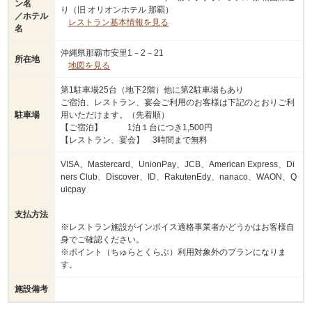
ン名
り（旧 オリオンホテル 那覇）
／ホテル
レストラン基本情報を見る
名
沖縄県那覇市安里1－2－21
所在地
地図を見る
第1駐車場25台（地下2階）他に第2駐車場もあり
ご宿泊、レストラン、宴会ご利用のお客様は下記のとおりご利
駐車場
用いただけます。（先着順）
【ご宿泊】 1泊１台につき1,500円
【レストラン、宴会】 3時間まで無料
VISA、Mastercard、UnionPay、JCB、American Express、Di
ners Club、Discover、ID、RakutenEdy、nanaco、WAON、Q
uicpay
支払方法
※レストラン施設がインボイス適格事業者かどうかはお客様自
身でご確認ください。
※ポイント（ちゅらとくらぶ）利用対象外のプランになりま
す。
施設備考