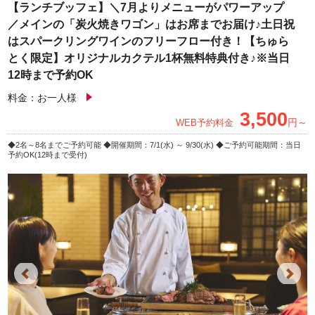
【ランチブッフェ】＼7月よりメニューがパワーアップ
／メインの「炭火焼きワゴン」はお席までお届け♪土日祝
はスパークリングワインのフリーフロー付き！【ちゅら
とく限定】オリジナルカクテル1杯無料特典付き♪※当日
12時まで予約OK
料金：お一人様
3,500
円～
WEB予約料金
2名～8名までご予約可能
開催期間：7/1(水) ～ 9/30(水)
ご予約可能期間：当日
予約OK(12時まで受付)
Previous
Next