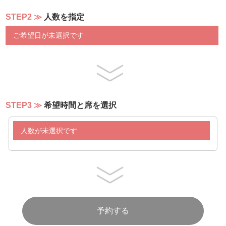
・パエリア(平日)
STEP2
人数を指定
・焼きカレー(平日)
・五目チャーハン(平日)
ご希望日が未選択です
・メカジキのグリル(平日)
・フリットミスト(土日祝)
・フィデワ(土日祝)
・チキンオーバーライス(土日祝)
・海鮮炒め(土日祝)
・シーフードアヒージョ(土日祝)
STEP3
希望時間と席を選択
＊＊パンコーナー＊＊
・バゲット
人数が未選択です
・バター、ジャム２種、オイル
＊＊DESSERTコーナー＊＊
【焼き菓子系】
・ガトーショコラ
・スフレチーズケーキ
・紅茶とオレンジのケーキ
・紅芋タルト
・アーモンドタルト