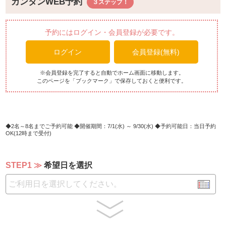
カンタンWEB予約
・ハワイアンポキ
・魚介のカルピオーネ
・豚肉のガパオサラダ
予約にはログイン・会員登録が必要です。
・カプレーゼ
ログイン
会員登録(無料)
・ヨダレ鶏
・マカロニ＆チーズ
・ナスとインゲン
※会員登録を完了すると自動でホーム画面に移動します。
このページを「ブックマーク」で保存しておくと便利です。
・中華風豆腐と挽肉のサラダ
・トリプルガーリックシュリンプ
・コールドミートサラダ
・棒棒鶏
・生春巻きサラダ
2名～8名までご予約可能
開催期間：7/1(水) ～ 9/30(水)
予約可能日：当日予約
OK(12時まで受付)
＊＊HOTコーナー＊＊
・ラム肉のタジン風
STEP1
希望日を選択
・麻婆豆腐
・ブイヤベース(平日)
・中華スープ(平日)
・シェフの気まぐれパスタ(平日)
・飲茶2種(平日)
・フライドオニオン＆フレンチポテト(平日)