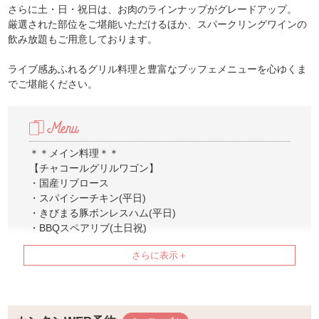
さらに土・日・祝日は、お肉のラインナップがグレードアップ。
厳選された部位をご堪能いただけるほか、スパークリングワインの
飲み放題もご用意しております。
ライブ感あふれるグリル料理と豊富なブッフェメニューを心ゆくま
でご堪能ください。
＊＊メイン料理＊＊
【チャコールグリルワゴン】
・国産リブロース
・スパイシーチキン(平日)
・きびまる豚ボンレスハム(平日)
・BBQスペアリブ(土日祝)
・ラムマイスタープロシェット(土日祝)
＊＊COLDコーナー＊＊
【シリンダーオードブル】
・ナチョスサラダ
・生ハムと柑橘系のサラダ