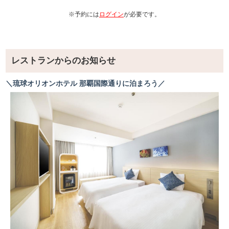
・ピーカンナッツとメイプルのマフィン
・ミニマドレーヌ
※予約には
ログイン
が必要です。
・ミニカヌレ
・ミニフルーツタルト
・ギモーヴ
【ムース系】
レストランからのお知らせ
・キャラメルムース
・抹茶オペラ
＼琉球オリオンホテル 那覇国際通りに泊まろう／
・フランボワーズムース
・ショートケーキ
・黒糖ロールケーキ
・抹茶ティラミス
【グラス系】
・グレープフルーツゼリー
・コーヒーゼリー
・苺のババロア
・パンナコッタ
・クレーム・ブリュレ
【中華デザート】
・杏仁豆腐
・台湾カステラ
・マンゴープリン