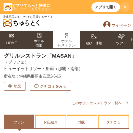
アプリでもっと快適に
×
アプリで開く
通知でセールも見逃さない
沖縄県民のおでかけを応援するサイト
マイページ
ホテル
ホテル
HOME
遊び・体験
ツアー
宿泊
レストラン
グリルレストラン「MASAN」
（ブッフェ）
ヒューイットリゾート那覇（那覇・南部）
所在地：
沖縄県那覇市安里2-5-16
地図
クチコミをみる
このホテルのレストラン一覧へ
プラン
お店紹介
地図
クチコミ