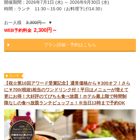
開催期間：2026年7月1日 (水) ～ 2026年9月30日 (水)
時間：ランチ 11:30～15:00（お料理下げ/14:30）
お一人様
3,300円～
▼
2,300円～
WEB予約料金
プラン詳細・予約はこちら
【祝☆第10回アワード受賞記念】通常価格から￥300オフ！さら
に￥700(税抜)相当のワンドリンク付！平日はメニューが増えて
更にお得！大好評のてびちも食べ放題！ホテル最上階で時間制
限なしの食べ放題ランチビュッフェ！※当日13時まで予約OK