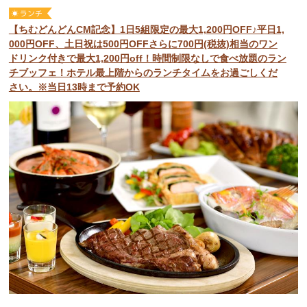
【ちむどんどんCM記念】1日5組限定の最大1,200円OFF♪平日1,
000円OFF、土日祝は500円OFFさらに700円(税抜)相当のワン
ドリンク付きで最大1,200円off！時間制限なしで食べ放題のラン
チブッフェ！ホテル最上階からのランチタイムをお過ごしくだ
さい。※当日13時まで予約OK