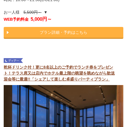
お一人様
5,500円～
▼
5,000円～
WEB予約料金
プラン詳細・予約はこちら
乾杯ドリンク付！更に8名以上のご予約でランチ券をプレゼン
ト！テラス席又は店内でホテル最上階の眺望を眺めながら歓送
迎会等に最適!!「シェアして楽しむ卓盛りパーティプラン」