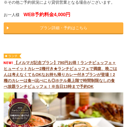
※その他ご予約状況により貸切営業となる場合がございます。
WEB予約料金4,000円
お一人様
プラン詳細・予約はこちら
【メルマガ記念プラン】790円お得！ランチビュッフェ＋
ヒューイットカレー2種付き★ランチビュッフェで満腹、晩ごは
んは考えなくてもOKなお持ち帰りカレー付きプランが登場！2
種のカレーは食べ比べにも◎ホテル最上階で時間制限なしの食
べ放題ランチビュッフェ！※当日13時まで予約OK