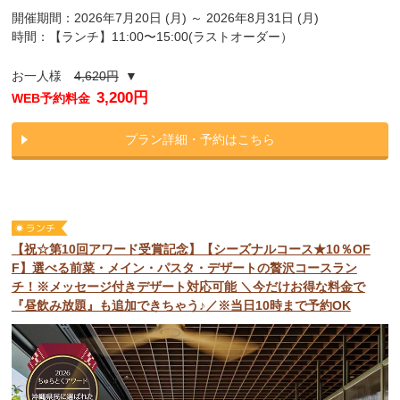
開催期間：2026年7月20日 (月) ～ 2026年8月31日 (月)
時間：【ランチ】11:00〜15:00(ラストオーダー）
お一人様
4,620円
▼
3,200円
WEB予約料金
プラン詳細・予約はこちら
【祝☆第10回アワード受賞記念】【シーズナルコース★10％OF
F】選べる前菜・メイン・パスタ・デザートの贅沢コースラン
チ！※メッセージ付きデザート対応可能 ＼今だけお得な料金で
『昼飲み放題』も追加できちゃう♪／※当日10時まで予約OK