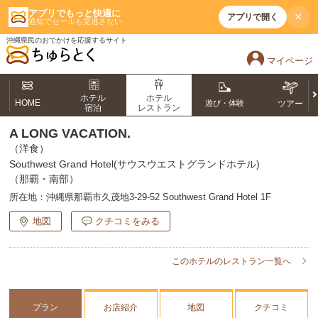
アプリでもっと快適に
×
アプリで開く
通知でセールも見逃さない
沖縄県民のおでかけを応援するサイト
マイページ
ホテル
ホテル
HOME
遊び・体験
ツアー
宿泊
レストラン
A LONG VACATION.
（洋食）
Southwest Grand Hotel(サウスウエストグランドホテル)
（那覇・南部）
所在地：
沖縄県那覇市久茂地3-29-52 Southwest Grand Hotel 1F
地図
クチコミをみる
このホテルのレストラン一覧へ
プラン
お店紹介
地図
クチコミ