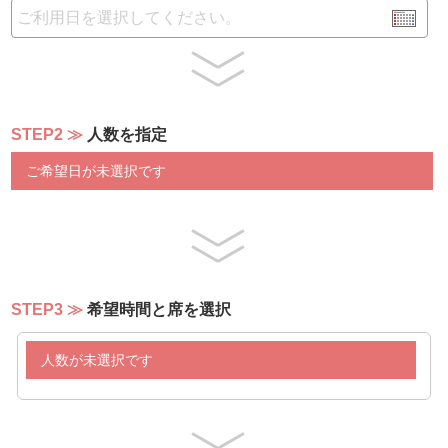
◆DRINK（ブッフェ込み）
・シークァーサージュース
・ハイビスカスティー
・RAUCHパインジュース（瓶）
・RAUCHクランベリージュース（瓶）
STEP2
人数を指定
・RAUCHアップルジュース（瓶）
・RAUCHオレンジジュース（瓶）
ご希望日が未選択です
・RAUCHマンゴージュース（瓶）
・オリオンサイダー（瓶）
・アップルタイザー（瓶）
・グレープタイザー（瓶）
・コーヒー
・紅茶
STEP3
希望時間と席を選択
単品DRINK（別料金）
・ランチビール660円
人数が未選択です
・ウイスキーハイボール550円
・赤ワイングラス550円
・白ワイングラス550円