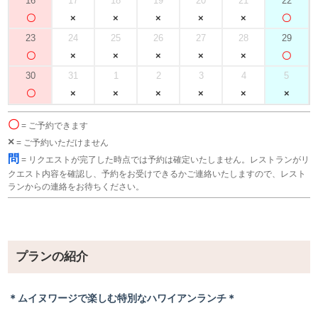
16
17
18
19
20
21
22
23
24
25
26
27
28
29
30
31
1
2
3
4
5
〇
= ご予約できます
×
= ご予約いただけません
問
= リクエストが完了した時点では予約は確定いたしません。レストランがリ
クエスト内容を確認し、予約をお受けできるかご連絡いたしますので、レスト
ランからの連絡をお待ちください。
プランの紹介
＊ムイヌワージで楽しむ特別なハワイアンランチ＊