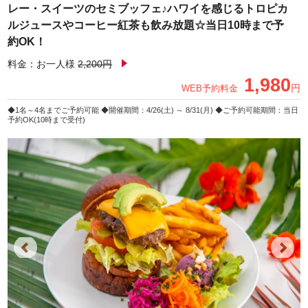
レー・スイーツのセミブッフェ♪ハワイを感じるトロピカ
ルジュースやコーヒー紅茶も飲み放題☆当日10時まで予
約OK！
料金：お一人様
2,200円
1,980
円
WEB予約料金
1名～4名までご予約可能
開催期間：4/26(土) ～ 8/31(月)
ご予約可能期間：当日
予約OK(10時まで受付)
Previous
Next