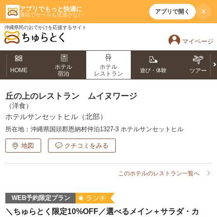
アプリでもっと快適に
×
アプリで開く
通知でセールも見逃さない
沖縄県民のおでかけを応援するサイト
マイページ
ホテル
ホテル
HOME
遊び・体験
ツアー
宿泊
レストラン
丘の上のレストラン ムイヌワージ
（洋食）
ホテルサンセットヒル（北部）
所在地：
沖縄県国頭郡恩納村仲泊1327-3 ホテルサンセットヒル
地図
クチコミをみる
このホテルのレストラン一覧へ
WEB予約限定プラン
＼ちゅらとく限定10%OFF／選べるメイン＋サラダ・カ