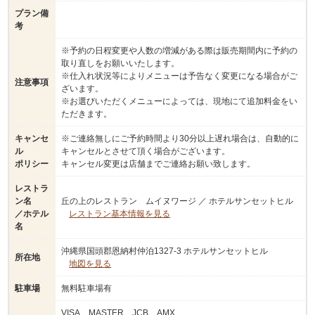
プラン備
考
※予約の日程変更や人数の増減がある際は販売期間内に予約の
取り直しをお願いいたします。
※仕入れ状況等によりメニューは予告なく変更になる場合がご
注意事項
ざいます。
※お選びいただくメニューによっては、現地にて追加料金をい
ただきます。
キャンセ
※ご連絡無しにご予約時間より30分以上遅れ場合は、自動的に
ル
キャンセルとさせて頂く場合がございます。
ポリシー
キャンセル変更は店舗までご連絡お願い致します。
レストラ
ン名
丘の上のレストラン ムイヌワージ ／ ホテルサンセットヒル
／ホテル
レストラン基本情報を見る
名
沖縄県国頭郡恩納村仲泊1327-3 ホテルサンセットヒル
所在地
地図を見る
駐車場
無料駐車場有
VISA、MASTER、JCB、AMX