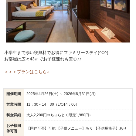
小学生まで添い寝無料でお得にファミリーステイ(^O^)
お部屋は広々43㎡でお子様連れも安心♪♪
＞＞＞プランはこちら♪
開催期間
2025年4月26日(土) ～ 2026年8月31日(月)
営業時間
11：30～14：30（L/O14：00）
料金詳細
大人2,200円⇒ちゅらとく限定1,980円♪
お子様同
【同伴可否】可能 【子供メニュー】あり 【子供用椅子】あり
伴可否