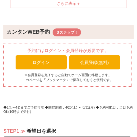
モコプレート
4.ガーリックバターシュリンププレート
5.テンダーロインステーキ プレート（＋300円）
6.骨付きもち粉チキンプレート
7.ヴィーガンタコライス
カンタンWEB予約
(お子様用でハンバーグプレート1100円でご用意ございま
す。当日レストランにてお声がけください。）
予約にはログイン・会員登録が必要です。
ログイン
会員登録(無料)
◆セミブッフェ
・サラダバー
・スープ
※会員登録を完了すると自動でホーム画面に移動します。
このページを「ブックマーク」で保存しておくと便利です。
・ガーリックバターライス
・ココナッツのマイルドグリーンカレー
（お子様用カレーもご用意可能です当日お声掛けくださ
い。）
・パンケーキ
1名～4名までご予約可能
開催期間：4/26(土) ～ 8/31(月)
予約可能日：当日予約
OK(10時まで受付)
・マンゴープリン
・リリコイゼリー
・ココナッツパンナコッタ
STEP1
希望日を選択
・ピタヤボウル（ドラゴンフルーツ）