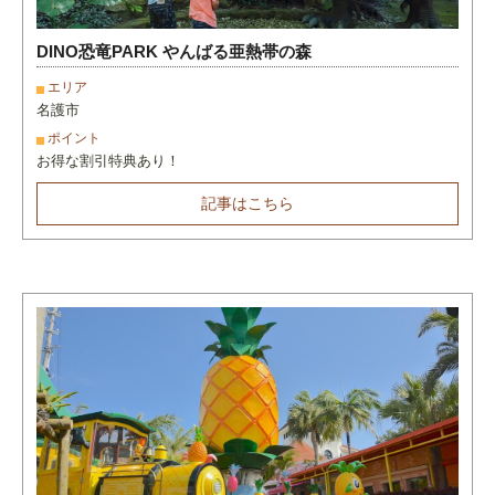
DINO恐竜PARK やんばる亜熱帯の森
エリア
名護市
ポイント
お得な割引特典あり！
記事はこちら