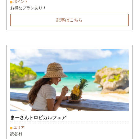
ポイント
お得なプランあり！
記事はこちら
まーさんトロピカルフェア
エリア
読谷村