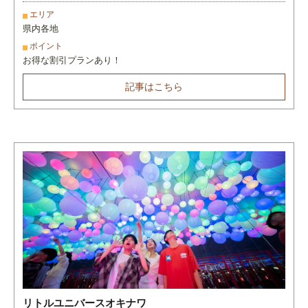
エリア
県内各地
ポイント
お得な割引プランあり！
記事はこちら
リトルユニバースオキナワ