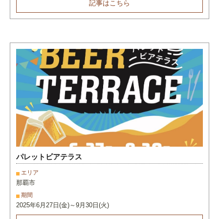
記事はこちら
パレットビアテラス
エリア
那覇市
期間
2025年6月27日(金)～9月30日(火)