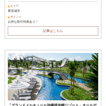
エリア
豊見城市
ポイント
お得な割引特典あり！
記事はこちら
「グランドメルキュール沖縄残波岬リゾート」オールデ