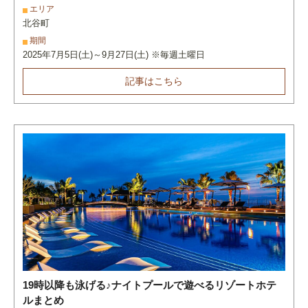
エリア
北谷町
期間
2025年7月5日(土)～9月27日(土) ※毎週土曜日
記事はこちら
19時以降も泳げる♪ナイトプールで遊べるリゾートホテ
ルまとめ