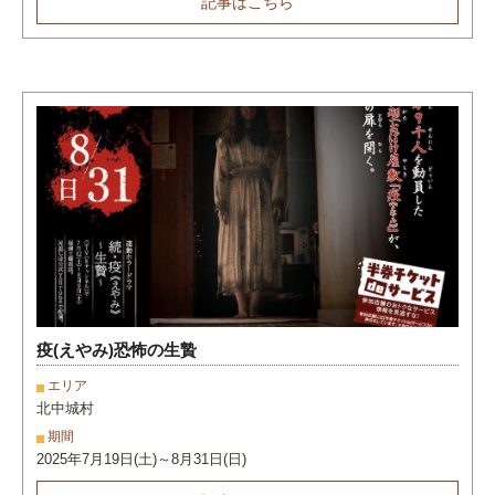
記事はこちら
疫(えやみ)恐怖の生贄
エリア
北中城村
期間
2025年7月19日(土)～8月31日(日)