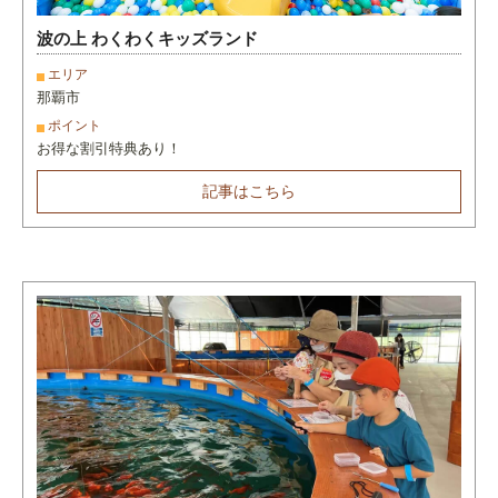
波の上 わくわくキッズランド
エリア
那覇市
ポイント
お得な割引特典あり！
記事はこちら