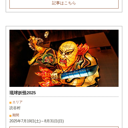
記事はこちら
琉球妖怪2025
エリア
読谷村
期間
2025年7月19日(土)～8月31日(日)