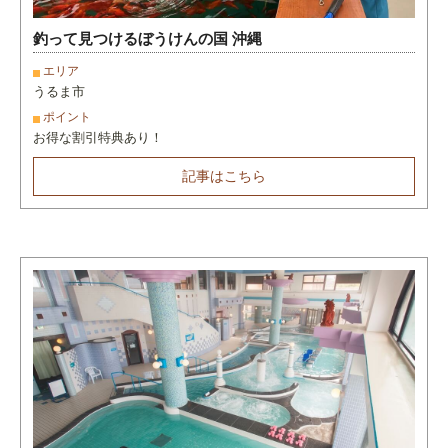
釣って見つけるぼうけんの国 沖縄
エリア
うるま市
ポイント
お得な割引特典あり！
記事はこちら