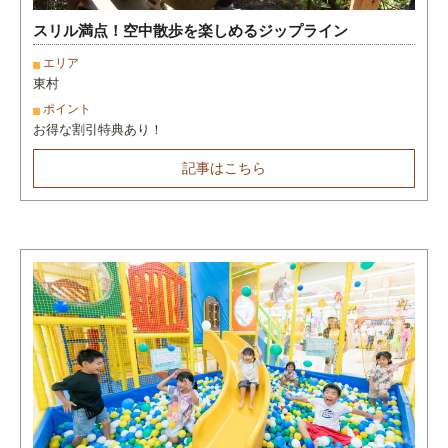
スリル満点！空中散歩を楽しめるジップライン
エリア
東村
ポイント
お得な割引特典あり！
記事はこちら