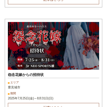
怨念花嫁からの招待状
エリア
豊見城市
期間
2025年7月25日(金)～8月31日(日)