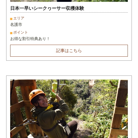
日本一早いシークヮーサー収穫体験
エリア
名護市
ポイント
お得な割引特典あり！
記事はこちら