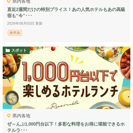
県内各地
直近2週間だけの特別プライス！あの人気ホテルもあの高級
宿も“今”･･･
2026年08月03日 更新
ホテル
スポット
県内各地
ぜ～んぶ1,000円台以下！多彩な料理をお得に堪能できるホ
テルラ･･･