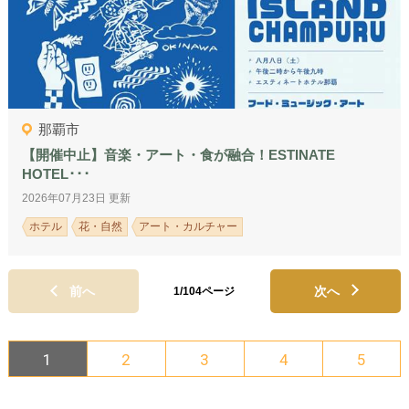
那覇市
【開催中止】音楽・アート・食が融合！ESTINATE
HOTEL･･･
2026年07月23日 更新
ホテル
花・自然
アート・カルチャー
前へ
次へ
1/104ページ
1
2
3
4
5