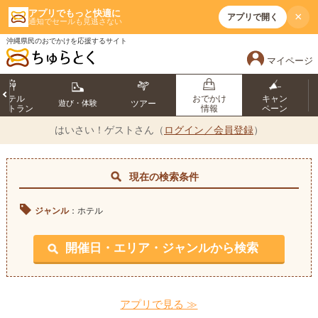
アプリでもっと快適に
×
アプリで開く
通知でセールも見逃さない
沖縄県民のおでかけを応援するサイト
マイページ
ホテル
おでかけ
キャン
遊び・体験
ツアー
ストラン
情報
ペーン
はいさい！
ゲストさん（
ログイン／会員登録
）
現在の検索条件
ジャンル
：ホテル
開催日・エリア・ジャンルから検索
アプリで見る ≫