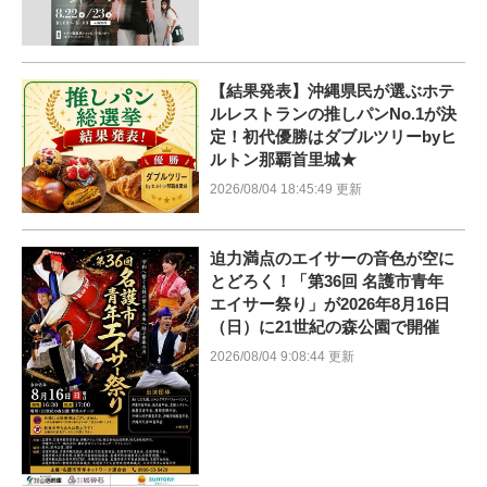
【結果発表】沖縄県民が選ぶホテ
ルレストランの推しパンNo.1が決
定！初代優勝はダブルツリーbyヒ
ルトン那覇首里城★
2026/08/04 18:45:49 更新
迫力満点のエイサーの音色が空に
とどろく！「第36回 名護市青年
エイサー祭り」が2026年8月16日
（日）に21世紀の森公園で開催
2026/08/04 9:08:44 更新