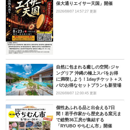
保大通りエイサー天国」開催
2026/08/07 14:57:27 更新
自然に包まれる癒しの空間♪ジャ
ングリア 沖縄の極上スパをお得
に満喫しよう！1dayチケット＋ス
パのお得なセットプランも新登場
2026/08/07 12:00:45 更新
個性あふれる品と出会える7日
間！若手作家から歴史ある窯元ま
で総勢36工房が集結する
「RYUBO やちむん市」開催