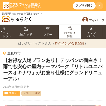
アプリでもっと快適に
×
アプリで開く
通知でセールも見逃さない
沖縄県民のおでかけを応援するサイト
マイページ
ホテル
おでかけ
キャン
遊び・体験
ツアー
ストラン
情報
ペーン
はいさい！
ゲストさん（
ログイン／会員登録
）
豊見城市
【お得な入場プランあり】テッパンの面白さ！
雨でも安心の屋内テーマパーク「リトルユニバ
ースオキナワ」がお祭り仕様にグランドリニュ
ーアル♪
2025年08月07日 更新
スポット
レジャー・体験