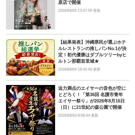
原店で開催
2026/08/05 13:47:56 更新
【結果発表】沖縄県民が選ぶホテ
ルレストランの推しパンNo.1が決
定！初代優勝はダブルツリーbyヒ
ルトン那覇首里城★
2026/08/04 18:45:49 更新
迫力満点のエイサーの音色が空に
とどろく！「第36回 名護市青年
エイサー祭り」が2026年8月16日
（日）に21世紀の森公園で開催
2026/08/04 9:08:44 更新