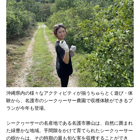
沖縄県内の様々なアクティビティが揃うちゅらとく遊び・体
験から、名護市のシークヮーサー農園で収穫体験ができるプ
ランが今年も登場。
シークヮーサーの名産地である名護市勝山は、自然に囲まれ
た緑豊かな地域。手間隙をかけて育てられたシークヮーサー
の樹からは、その時期の最も旬な実を収穫することができ