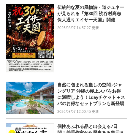
伝統的な夏の風物詩・道ジュネー
が見られる「第30回 読谷村高志
保大通りエイサー天国」開催
2026/08/07 14:57:27 更新
自然に包まれる癒しの空間♪ジャ
ングリア 沖縄の極上スパをお得
に満喫しよう！1dayチケット＋ス
パのお得なセットプランも新登場
2026/08/07 12:00:45 更新
個性あふれる品と出会える7日
間！若手作家から歴史ある窯元ま