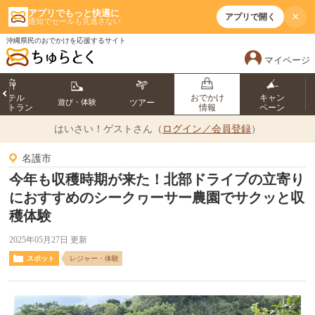
アプリでもっと快適に
×
アプリで開く
通知でセールも見逃さない
沖縄県民のおでかけを応援するサイト
マイページ
ホテル
おでかけ
キャン
遊び・体験
ツアー
ストラン
情報
ペーン
はいさい！
ゲストさん（
ログイン／会員登録
）
名護市
今年も収穫時期が来た！北部ドライブの立寄り
におすすめのシークヮーサー農園でサクッと収
穫体験
2025年05月27日 更新
スポット
レジャー・体験