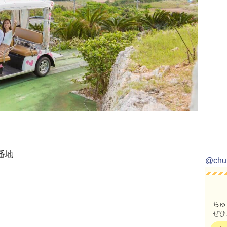
番地
@ch
ちゅ
ぜひ