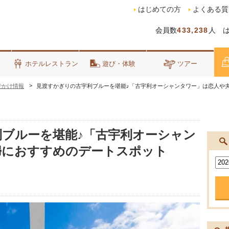
はじめての方
よくある質
会員数
433,238
人 
泊
ホテルレストラン
遊び・体験
ツアー
でかけ情報
見渡すかぎりの古宇利ブルーを堪能♪「古宇利オーシャンタワー」は恋人や
ブルーを堪能♪「古宇利オーシャン
婦におすすめのデートスポット