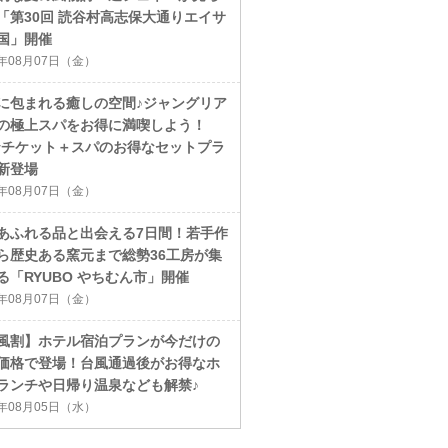
「第30回 読谷村高志保大通りエイサ
国」開催
6年08月07日（金）
に包まれる癒しの空間♪ジャングリア
の極上スパをお得に満喫しよう！
ayチケット＋スパのお得なセットプラ
新登場
6年08月07日（金）
あふれる品と出会える7日間！若手作
ら歴史ある窯元まで総勢36工房が集
る「RYUBO やちむん市」開催
6年08月07日（金）
風割】ホテル宿泊プランが今だけの
価格で登場！台風通過後がお得なホ
ランチや日帰り温泉なども解禁♪
6年08月05日（水）