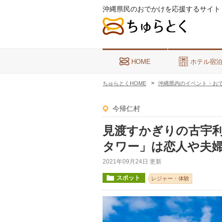
沖縄県民のおでかけを応援するサイト
HOME
ホテル宿
ちゅらとくHOME
沖縄県内のイベント・お
今帰仁村
見渡すかぎりの古宇利
タワー」は恋人や夫
2021年09月24日 更新
スポット
レジャー・体験