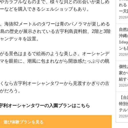
やカラフルなものまで、様々な貝との出会いが楽しめ
れる
ーなどを購入できるシェルショップもあり。
ー天
202
。海抜82メートルのタワーは青のパノラマが楽しめる
自然
は島の歴史が展示されている古宇利島資料館、2階と3階
沖縄
ャンデッキを設置。
1d
ンも
がる景色はまるで絵画のような美しさ。オーシャンデ
202
マを眼前に、潮風に包まれながら開放感たっぷりの眺
個性
家か
結す
くなら古宇利オーシャンタワーから見渡すかぎりの古
202
がだろう。
【台
特別
宇利オーシャンタワーの入園プランはこちら
テル
202
遊び体験プランを見る