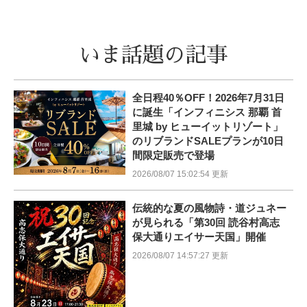
いま話題の記事
全日程40％OFF！2026年7月31日
に誕生「インフィニシス 那覇 首
里城 by ヒューイットリゾート」
のリブランドSALEプランが10日
間限定販売で登場
2026/08/07 15:02:54 更新
伝統的な夏の風物詩・道ジュネー
が見られる「第30回 読谷村高志
保大通りエイサー天国」開催
2026/08/07 14:57:27 更新