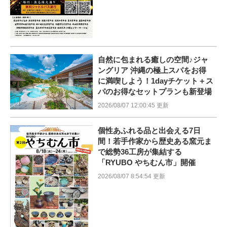
自然に包まれる癒しの空間♪ジャ
ングリア 沖縄の極上スパをお得
に満喫しよう！1dayチケット＋ス
パのお得なセットプランも新登場
2026/08/07 12:00:45 更新
個性あふれる品と出会える7日
間！若手作家から歴史ある窯元ま
で総勢36工房が集結する
「RYUBO やちむん市」開催
2026/08/07 8:54:54 更新