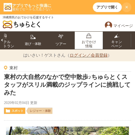
アプリでもっと快適に
×
アプリで開く
通知でセールも見逃さない
沖縄県民のおでかけを応援するサイト
マイページ
ホテル
おでかけ
キャン
遊び・体験
ツアー
ストラン
情報
ペーン
はいさい！
ゲストさん（
ログイン／会員登録
）
東村
東村の大自然のなかで空中散歩♪ちゅらとくス
タッフがスリル満載のジップラインに挑戦して
みた
2020年02月04日 更新
スポット
レジャー・体験