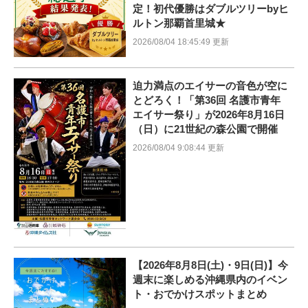
定！初代優勝はダブルツリーbyヒ
ルトン那覇首里城★
2026/08/04 18:45:49 更新
迫力満点のエイサーの音色が空に
とどろく！「第36回 名護市青年
エイサー祭り」が2026年8月16日
（日）に21世紀の森公園で開催
2026/08/04 9:08:44 更新
【2026年8月8日(土)・9日(日)】今
週末に楽しめる沖縄県内のイベン
ト・おでかけスポットまとめ