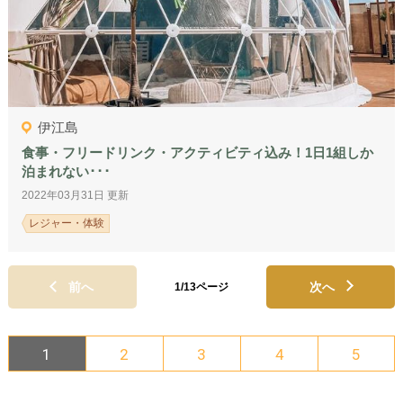
伊江島
食事・フリードリンク・アクティビティ込み！1日1組しか
泊まれない･･･
2022年03月31日 更新
レジャー・体験
前へ
次へ
1/13ページ
1
2
3
4
5