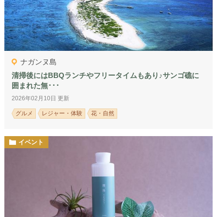
ナガンヌ島
清掃後にはBBQランチやフリータイムもあり♪サンゴ礁に
囲まれた無･･･
2026年02月10日 更新
グルメ
レジャー・体験
花・自然
イベント