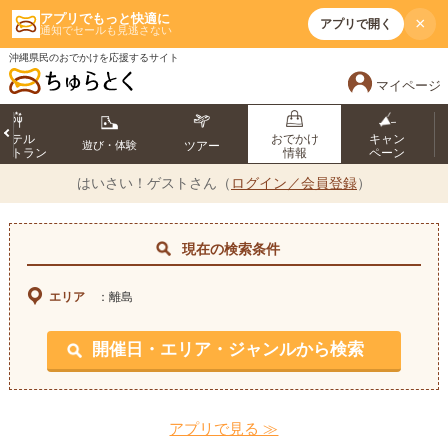
アプリでもっと快適に
×
アプリで開く
通知でセールも見逃さない
沖縄県民のおでかけを応援するサイト
マイページ
ホテル
おでかけ
キャン
遊び・体験
ツアー
ストラン
情報
ペーン
はいさい！
ゲストさん（
ログイン／会員登録
）
現在の検索条件
エリア
：離島
開催日・エリア・ジャンルから検索
アプリで見る ≫