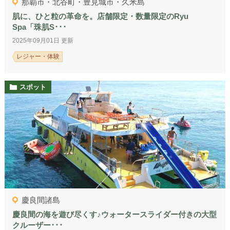
那覇市・北谷町・豊見城市・久米島
肌に、ひと粒の革命を。店舗限定・数量限定のRyu
Spa「珠肌S･･･
2025年09月01日 更新
レジャー・体験
スポット
慶良間諸島
慶良間の海を遊び尽くす♪ウォータースライダー付きの大型
クルーザー･･･